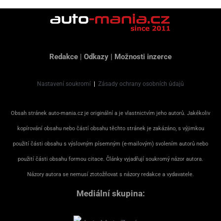
Redakce
|
Odkazy
|
Možnosti inzerce
Nastavení soukromí
|
Zásady ochrany osobních údajů
Obsah stránek auto-mania.cz je originální a je vlastnictvím jeho autorů. Jakékoliv
kopírování obsahu nebo částí obsahu těchto stránek je zakázáno, s výjimkou
použití části obsahu s výslovným písemným (e-mailovým) svolením autorů nebo
použití části obsahu formou citace. Články vyjadřují soukromý názor autora.
Názory autora se nemusí ztotožňovat s názory redakce a vydavatele.
Mediální skupina: