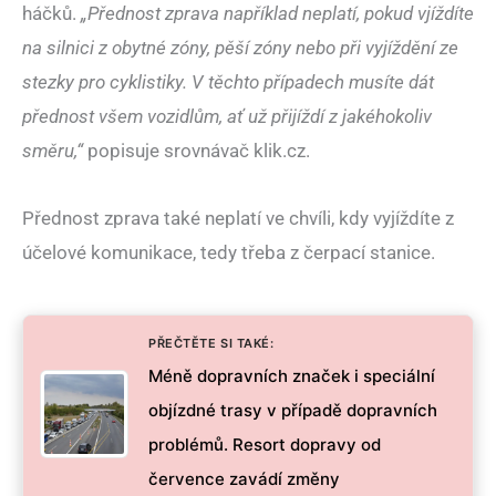
háčků.
„Přednost zprava například neplatí, pokud vjíždíte
na silnici z obytné zóny, pěší zóny nebo při vyjíždění ze
stezky pro cyklistiky. V těchto případech musíte dát
přednost všem vozidlům, ať už přijíždí z jakéhokoliv
směru,“
popisuje srovnávač klik.cz.
Přednost zprava také neplatí ve chvíli, kdy vyjíždíte z
účelové komunikace, tedy třeba z čerpací stanice.
PŘEČTĚTE SI TAKÉ:
Méně dopravních značek i speciální
objízdné trasy v případě dopravních
problémů. Resort dopravy od
července zavádí změny