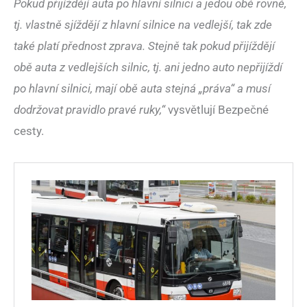
Pokud přijíždějí auta po hlavní silnici a jedou obě rovně,
tj. vlastně sjíždějí z hlavní silnice na vedlejší, tak zde
také platí přednost zprava. Stejně tak pokud přijíždějí
obě auta z vedlejších silnic, tj. ani jedno auto nepřijíždí
po hlavní silnici, mají obě auta stejná „práva“ a musí
dodržovat pravidlo pravé ruky,“
vysvětlují Bezpečné
cesty.