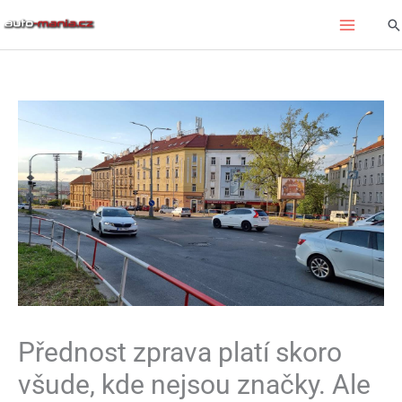
Přeskočit
Hl
na
obsah
Přednost zprava platí skoro
všude, kde nejsou značky. Ale