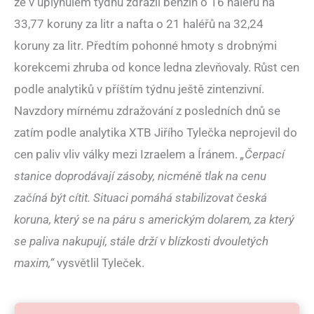
že v uplynulém týdnu zdražil benzin o 16 haléřů na
33,77 koruny za litr a nafta o 21 haléřů na 32,24
koruny za litr. Předtím pohonné hmoty s drobnými
korekcemi zhruba od konce ledna zlevňovaly. Růst cen
podle analytiků v příštím týdnu ještě zintenzivní.
Navzdory mírnému zdražování z posledních dnů se
zatím podle analytika XTB Jiřího Tylečka neprojevil do
cen paliv vliv války mezi Izraelem a Íránem.
„Čerpací
stanice doprodávají zásoby, nicméně tlak na cenu
začíná být cítit. Situaci pomáhá stabilizovat česká
koruna, který se na páru s americkým dolarem, za který
se paliva nakupují, stále drží v blízkosti dvouletých
maxim,“
vysvětlil Tyleček.