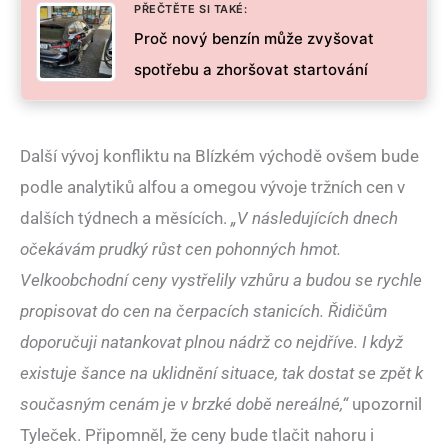
PŘEČTĚTE SI TAKÉ:
Proč nový benzín může zvyšovat
spotřebu a zhoršovat startování
Další vývoj konfliktu na Blízkém východě ovšem bude
podle analytiků alfou a omegou vývoje tržních cen v
dalších týdnech a měsících.
„V následujících dnech
očekávám prudký růst cen pohonných hmot.
Velkoobchodní ceny vystřelily vzhůru a budou se rychle
propisovat do cen na čerpacích stanicích. Řidičům
doporučuji natankovat plnou nádrž co nejdříve. I když
existuje šance na uklidnění situace, tak dostat se zpět k
současným cenám je v brzké době nereálné,“
upozornil
Tyleček. Připomněl, že ceny bude tlačit nahoru i