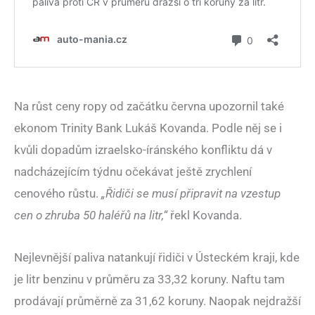
Na růst ceny ropy od začátku června upozornil také
ekonom Trinity Bank Lukáš Kovanda. Podle něj se i
kvůli dopadům izraelsko-íránského konfliktu dá v
nadcházejícím týdnu očekávat ještě zrychlení
cenového růstu.
„Řidiči se musí připravit na vzestup
cen o zhruba 50 haléřů na litr,“
řekl Kovanda.
Nejlevnější paliva natankují řidiči v Ústeckém kraji, kde
je litr benzinu v průměru za 33,32 koruny. Naftu tam
prodávají průměrně za 31,62 koruny. Naopak nejdražší