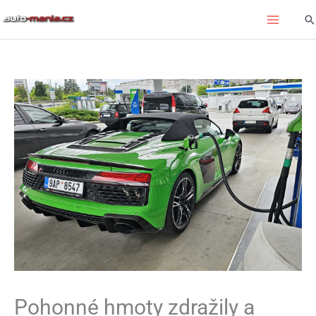
Přeskočit
Hl
na
obsah
Pohonné hmoty zdražily a