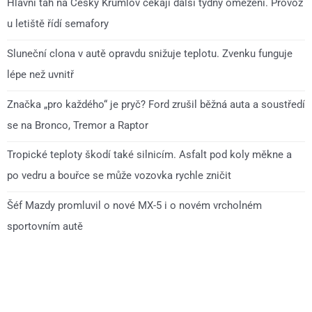
Hlavní tah na Český Krumlov čekají další týdny omezení. Provoz
u letiště řídí semafory
Sluneční clona v autě opravdu snižuje teplotu. Zvenku funguje
lépe než uvnitř
Značka „pro každého“ je pryč? Ford zrušil běžná auta a soustředí
se na Bronco, Tremor a Raptor
Tropické teploty škodí také silnicím. Asfalt pod koly měkne a
po vedru a bouřce se může vozovka rychle zničit
Šéf Mazdy promluvil o nové MX-5 i o novém vrcholném
sportovním autě