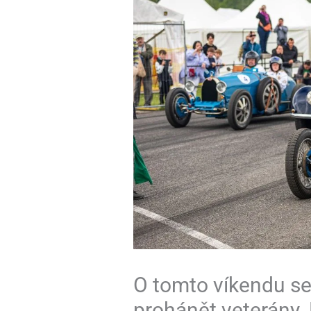
O tomto víkendu s
prohánět veterány. 