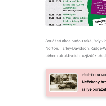
Součástí akce budou také jízdy ví
Norton, Harley-Davidson, Rudge-W
během atraktivních rozjížděk před
PŘEČTĚTE SI TAK
Nečekaný hrd
rallye poráž