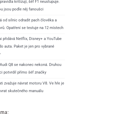
pravidla kritizují, šéf F1 neustupuje.
ou jsou podle něj fanoušci
 od silnic odradit pach člověka a
rů. Opatření se testuje na 12 místech
i přidává Netflix, Disney+ a YouTube
o auta. Paket je jen pro vybrané
y
Audi Q8 se nakonec nekoná. Druhou
i potvrdil přímo šéf značky
ti zvažuje návrat motoru V8. Ve hře je
ávrat skutečného manuálu
ama: