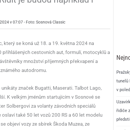
 2024 v 07:07 - Foto: Sosnová Classic
, který se koná už 18. a 19. května 2024 na
0 přihlášených cestovních aut, formulí, motocyklů a
Nejno
 návštěvníky množství příjemných překvapení a
emí známého autodromu.
Pražsk
tunelů
 unikáty značek Bugatti, Maserati. Talbot Lago,
v pole
lší. K velkým jménům startujícím v Sosnové se
Uzavír
tter Solbergovi za volanty závodních speciálů
řidiče 
oslaví také 50 let vozů 200 RS a 60 let modelu
předst
se objeví vozy ze sbírek Škoda Muzea, ze