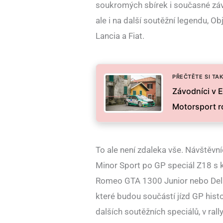
soukromých sbírek i současné záv
ale i na další soutěžní legendu, O
Lancia a Fiat.
PŘEČTĚTE SI TAK
Závodníci v E
Motorsport r
To ale není zdaleka vše. Návštěvní
Minor Sport po GP speciál Z18 s 
Romeo GTA 1300 Junior nebo Delah
které budou součástí jízd GP histo
dalších soutěžních speciálů, v rall