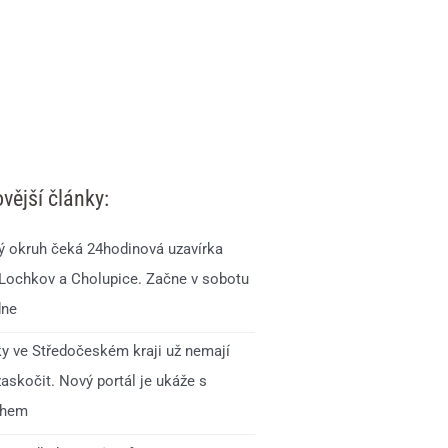
vější články:
ý okruh čeká 24hodinová uzavírka
 Lochkov a Cholupice. Začne v sobotu
dne
ky ve Středočeském kraji už nemají
zaskočit. Nový portál je ukáže s
ihem