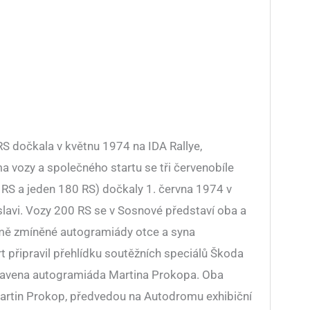
S dočkala v květnu 1974 na IDA Rallye,
 vozy a společného startu se tři červenobíle
 RS a jeden 180 RS) dočkaly 1. června 1974 v
lavi. Vozy 200 RS se v Sosnové představí oba a
omě zmíněné autogramiády otce a syna
 připravil přehlídku soutěžních speciálů Škoda
ipravena autogramiáda Martina Prokopa. Oba
 Martin Prokop, předvedou na Autodromu exhibiční