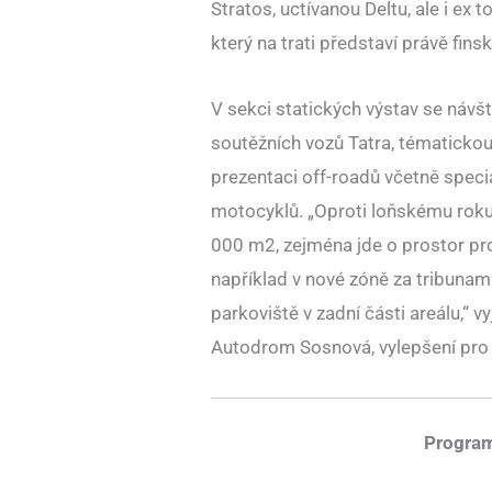
Stratos, uctívanou Deltu, ale i ex 
který na trati představí právě fin
V sekci statických výstav se návš
soutěžních vozů Tatra, tématickou
prezentaci off-roadů včetně speciá
motocyklů. „Oproti loňskému roku 
000 m2, zejména jde o prostor pr
například v nové zóně za tribunam
parkoviště v zadní části areálu,“
Autodrom Sosnová, vylepšení pro l
Program