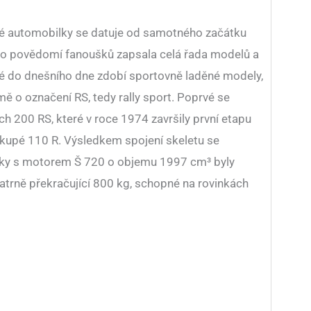
ké automobilky se datuje od samotného začátku
se do povědomí fanoušků zapsala celá řada modelů a
ré do dnešního dne zdobí sportovně laděné modely,
jmě o označení RS, tedy rally sport. Poprvé se
ch 200 RS, které v roce 1974 završily první etapu
 kupé 110 R. Výsledkem spojení skeletu se
oky s motorem Š 720 o objemu 1997 cm³ byly
atrně překračující 800 kg, schopné na rovinkách