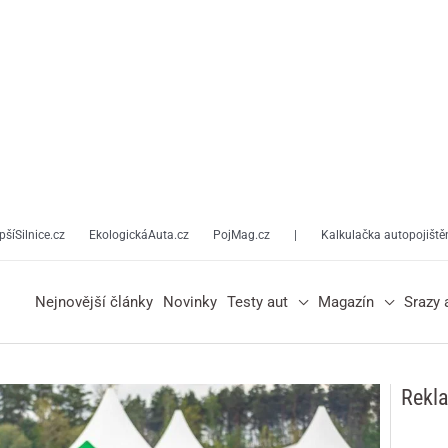
pšíSilnice.cz
EkologickáAuta.cz
PojMag.cz
|
Kalkulačka autopojiště
Nejnovější články
Novinky
Testy aut
Magazín
Srazy 
Rekl