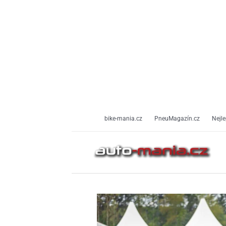
Přeskočit
na
obsah
bike-mania.cz
PneuMagazín.cz
Nejle