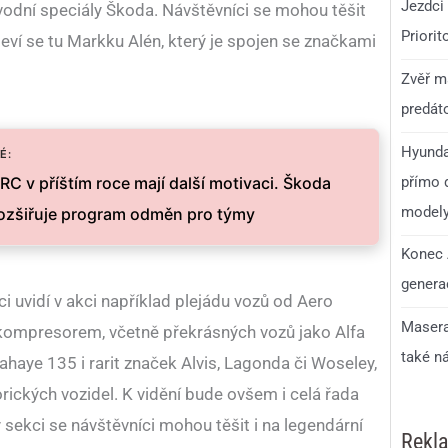
Jezdci 
odní speciály Škoda. Návštěvníci se mohou těšit
Priorit
bjeví se tu Markku Alén, který je spojen se značkami
Zvěř má
predáto
Hyunda
É:
přímo d
RC v příštím roce mají další motivaci. Škoda
model
ozšiřuje program odměn pro týmy
Konec 
generac
ci uvidí v akci například plejádu vozů od Aero
Masera
kompresorem, včetně překrásných vozů jako Alfa
také n
aye 135 i rarit značek Alvis, Lagonda či Woseley,
rických vozidel. K vidění bude ovšem i celá řada
y sekci se návštěvníci mohou těšit i na legendární
Rekl