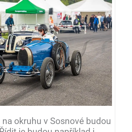
e na okruhu v Sosnové budou
Řídit je budou například i