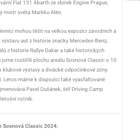
tovární Fiat 131 Abarth ze sbírek Engine Prague,
ský mistr světa Markku Alén.
těvníci mohou těšit na velkou expozici závodních a
 výstavu aut z historie značky Mercedes-Benz,
lů z historie Rallye Dakar a také historických
jsme rozšířili plochu areálu Sosnová Classic o 10
o klubové výstavy a divácké odpočinkové zóny
i. Letos máme k dispozici také vyasfaltované
 vyjmenovává Pavel Dušánek, šéf Driving Camp
etošní ročník.
 Sosnová Classic 2024: