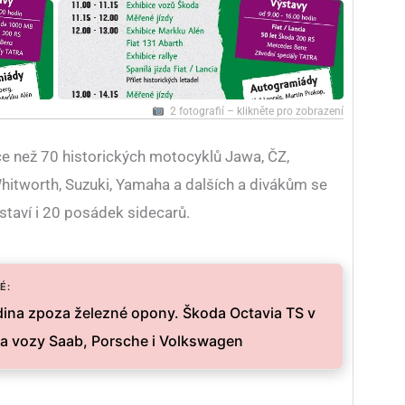
2 fotografií – klikněte pro zobrazení
ce než 70 historických motocyklů Jawa, ČZ,
hitworth, Suzuki, Yamaha a dalších a divákům se
staví i 20 posádek sidecarů.
É:
ina zpoza železné opony. Škoda Octavia TS v
ela vozy Saab, Porsche i Volkswagen