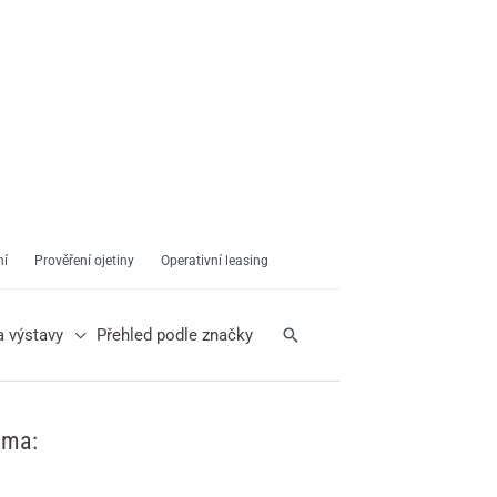
ní
Prověření ojetiny
Operativní leasing
Hledat
a výstavy
Přehled podle značky
ama: