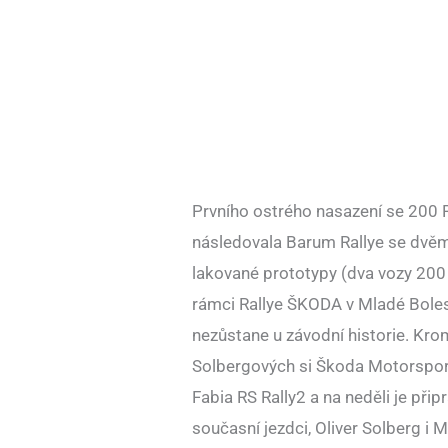
Prvního ostrého nasazení se 200 R
následovala Barum Rallye se dvěma
lakované prototypy (dva vozy 200
rámci Rallye ŠKODA v Mladé Boles
nezůstane u závodní historie. Kr
Solbergových si Škoda Motorsport
Fabia RS Rally2 a na neděli je př
současní jezdci, Oliver Solberg i