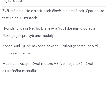
něj fanoušci
Zvěř má od silnic odradit pach člověka a predátorů. Opatření se
testuje na 12 místech
Hyundai přidává Netflix, Disney+ a YouTube přímo do auta.
Paket je jen pro vybrané modely
Konec Audi Q8 se nakonec nekoná. Druhou generaci potvrdil
přímo šéf značky
Maserati zvažuje návrat motoru V8. Ve hře je také návrat
skutečného manuálu