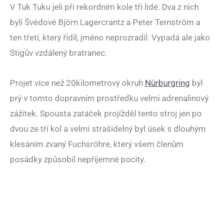
V Tuk Tuku jeli při rekordním kole tři lidé. Dva z nich
byli Švédové Björn Lagercrantz a Peter Ternström a
ten třetí, který řídil, jméno neprozradil. Vypadá ale jako
Stigův vzdálený bratranec.
Projet více než 20kilometrový okruh
Nürburgring
byl
prý v tomto dopravním prostředku velmi adrenalinový
zážitek. Spousta zatáček projížděl tento stroj jen po
dvou ze tří kol a velmi strašidelný byl úsek s dlouhým
klesáním zvaný Fuchsröhre, který všem členům
posádky způsobil nepříjemné pocity.