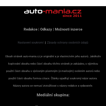
Redakce
|
Odkazy
|
Možnosti inzerce
Nastavení soukromí
|
Zásady ochrany osobních údajů
Obsah stránek auto-mania.cz je originální a je vlastnictvím jeho autorů. Jakékoliv
kopírování obsahu nebo částí obsahu těchto stránek je zakázáno, s výjimkou
použití části obsahu s výslovným písemným (e-mailovým) svolením autorů nebo
použití části obsahu formou citace. Články vyjadřují soukromý názor autora.
Názory autora se nemusí ztotožňovat s názory redakce a vydavatele.
Mediální skupina: