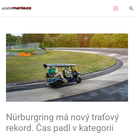
Přeskočit
Hl
na
obsah
Nürburgring má nový traťový
rekord. Čas padl v kategorii