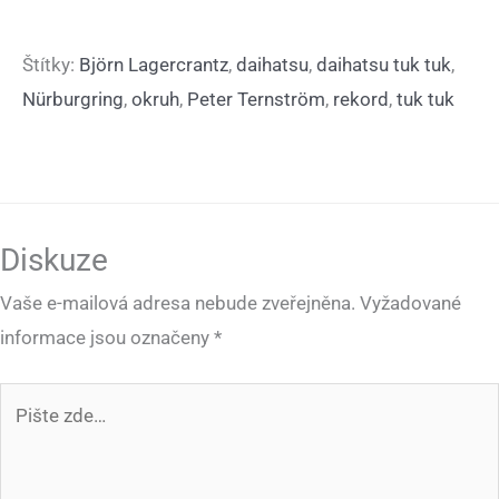
Štítky:
Björn Lagercrantz
,
daihatsu
,
daihatsu tuk tuk
,
Nürburgring
,
okruh
,
Peter Ternström
,
rekord
,
tuk tuk
Diskuze
Vaše e-mailová adresa nebude zveřejněna.
Vyžadované
informace jsou označeny
*
Pište
zde…