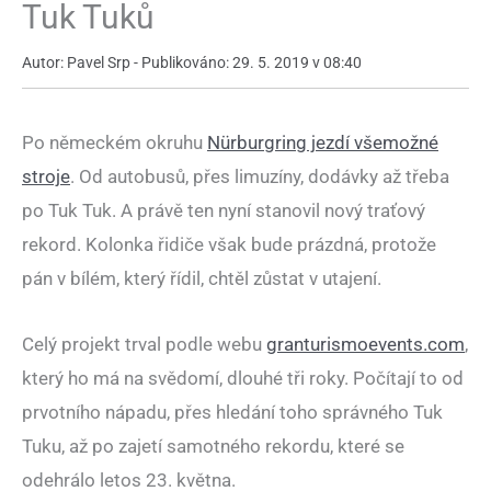
Tuk Tuků
Autor: Pavel Srp - Publikováno: 29. 5. 2019 v 08:40
Po německém okruhu
Nürburgring jezdí všemožné
stroje
. Od autobusů, přes limuzíny, dodávky až třeba
po Tuk Tuk. A právě ten nyní stanovil nový traťový
rekord. Kolonka řidiče však bude prázdná, protože
pán v bílém, který řídil, chtěl zůstat v utajení.
Celý projekt trval podle webu
granturismoevents.com
,
který ho má na svědomí, dlouhé tři roky. Počítají to od
prvotního nápadu, přes hledání toho správného Tuk
Tuku, až po zajetí samotného rekordu, které se
odehrálo letos 23. května.