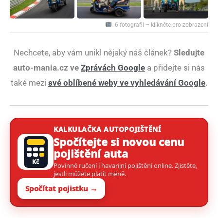
6 fotografií – klikněte pro zobrazení
Nechcete, aby vám unikl nějaký náš článek?
Sledujte
auto-mania.cz ve
Zprávách Google
a přidejte si nás
také mezi
své oblíbené weby ve vyhledávání Google
.
KALKULAČKA AUTOPOJIŠTĚNÍ
Spočítejte si novou cenu
pojištění auta
Kč
Povinné ručení i havarijní pojištění online. Zjistěte,
jestli můžete platit méně.
Spočítat pojistku →