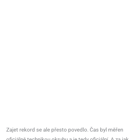
Zajet rekord se ale přesto povedlo. Čas byl měřen
oficiálně technikou okruhu a je tedy oficiální. A za jak