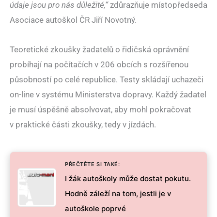
údaje jsou pro nás důležité,“
zdůrazňuje místopředseda
Asociace autoškol ČR Jiří Novotný.
Teoretické zkoušky žadatelů o řidičská oprávnění
probíhají na počítačích v 206 obcích s rozšířenou
působností po celé republice. Testy skládají uchazeči
on-line v systému Ministerstva dopravy. Každý žadatel
je musí úspěšně absolvovat, aby mohl pokračovat
v praktické části zkoušky, tedy v jízdách.
PŘEČTĚTE SI TAKÉ:
I žák autoškoly může dostat pokutu.
Hodně záleží na tom, jestli je v
autoškole poprvé