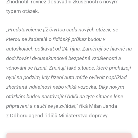
Zhodnotili rovněž dosavadní zkušenosti s novým
typem otázek.
„Představujeme již čtvrtou sadu nových otázek, se
kterou se žadatelé o řidičský průkaz budou v
autoškolách potkávat od 24. října. Zaměřují se hlavně na
dodržování dvousekundové bezpečné vzdálenosti a
věnování se řízení. Zmiňují také situace, které přicházejí
nyní na podzim, kdy řízení auta může ovlivnit například
zhoršená viditelnost nebo vlhká vozovka. Díky novým
otázkám budou nastávající řidiči na tyto situace lépe
připraveni a naučí se je zvládat,“
říká Milan Janda
z Odboru agend řidičů Ministerstva dopravy.