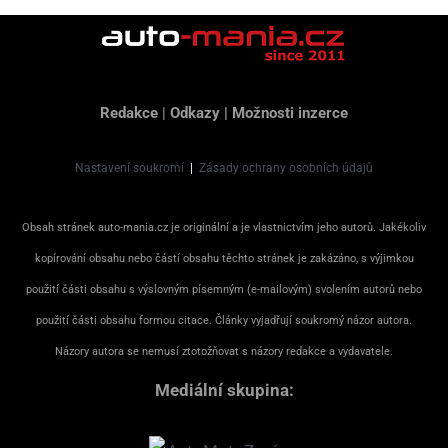
Redakce
|
Odkazy
|
Možnosti inzerce
Nastavení soukromí
|
Zásady ochrany osobních údajů
Obsah stránek auto-mania.cz je originální a je vlastnictvím jeho autorů. Jakékoliv
kopírování obsahu nebo částí obsahu těchto stránek je zakázáno, s výjimkou
použití části obsahu s výslovným písemným (e-mailovým) svolením autorů nebo
použití části obsahu formou citace. Články vyjadřují soukromý názor autora.
Názory autora se nemusí ztotožňovat s názory redakce a vydavatele.
Mediální skupina: