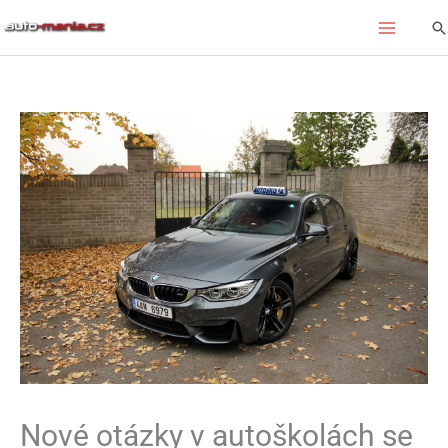
Přeskočit
Hl
na
obsah
Nové otázky v autoškolách se