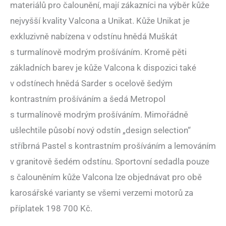
materiálů pro čalounění, mají zákazníci na výběr kůže
nejvyšší kvality Valcona a Unikat. Kůže Unikat je
exkluzivně nabízena v odstínu hnědá Muškát
s turmalínově modrým prošíváním. Kromě pěti
základních barev je kůže Valcona k dispozici také
v odstínech hnědá Sarder s ocelově šedým
kontrastním prošíváním a šedá Metropol
s turmalínově modrým prošíváním. Mimořádně
ušlechtile působí nový odstín „design selection“
stříbrná Pastel s kontrastním prošíváním a lemováním
v granitově šedém odstínu. Sportovní sedadla pouze
s čalouněním kůže Valcona lze objednávat pro obě
karosářské varianty se všemi verzemi motorů za
příplatek 198 700 Kč.