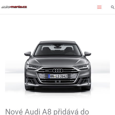
Přeskočit
Hl
na
obsah
Nové Audi A8 přidává do