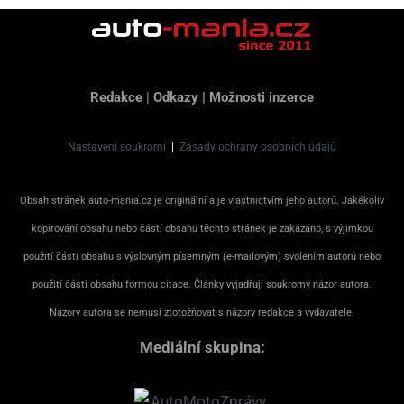
Redakce
|
Odkazy
|
Možnosti inzerce
Nastavení soukromí
|
Zásady ochrany osobních údajů
Obsah stránek auto-mania.cz je originální a je vlastnictvím jeho autorů. Jakékoliv
kopírování obsahu nebo částí obsahu těchto stránek je zakázáno, s výjimkou
použití části obsahu s výslovným písemným (e-mailovým) svolením autorů nebo
použití části obsahu formou citace. Články vyjadřují soukromý názor autora.
Názory autora se nemusí ztotožňovat s názory redakce a vydavatele.
Mediální skupina: