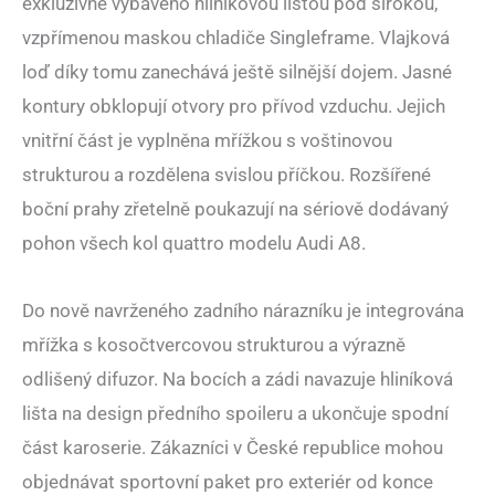
exkluzivně vybaveno hliníkovou lištou pod širokou,
vzpřímenou maskou chladiče Singleframe. Vlajková
loď díky tomu zanechává ještě silnější dojem. Jasné
kontury obklopují otvory pro přívod vzduchu. Jejich
vnitřní část je vyplněna mřížkou s voštinovou
strukturou a rozdělena svislou příčkou. Rozšířené
boční prahy zřetelně poukazují na sériově dodávaný
pohon všech kol quattro modelu Audi A8.
Do nově navrženého zadního nárazníku je integrována
mřížka s kosočtvercovou strukturou a výrazně
odlišený difuzor. Na bocích a zádi navazuje hliníková
lišta na design předního spoileru a ukončuje spodní
část karoserie. Zákazníci v České republice mohou
objednávat sportovní paket pro exteriér od konce