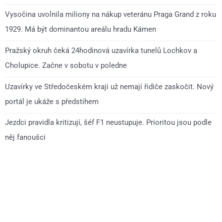
Vysočina uvolnila miliony na nákup veteránu Praga Grand z roku
1929. Má být dominantou areálu hradu Kámen
Pražský okruh čeká 24hodinová uzavírka tunelů Lochkov a
Cholupice. Začne v sobotu v poledne
Uzavírky ve Středočeském kraji už nemají řidiče zaskočit. Nový
portál je ukáže s předstihem
Jezdci pravidla kritizují, šéf F1 neustupuje. Prioritou jsou podle
něj fanoušci