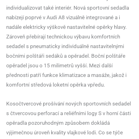
individualizovat také interiér. Nová sportovní sedadla
nabízejí poprvé v Audi A8 vizuálně integrované a i
nadále elektricky výškově nastavitelné opěrky hlavy.
Zároveň přebírají technickou výbavu komfortních
sedadel s pneumaticky individuálně nastavitelnými
bočními polštáři sedáků a opěradel. Boční polštáře
opěradel jsou o 15 milimetrů vyšší. Mezi další
přednosti patří funkce klimatizace a masáže, jakož i
komfortní středová loketní opěrka vpředu.
Kosočtvercové prošívání nových sportovních sedadel
s čtvercovou perforací a reliéfními logy S v horní části
opěradla pozoruhodným způsobem dokládá
výjimečnou úroveň kvality vlajkové lodi. Co se týče