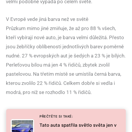
velmi podobně vypadá po celém světě.
V Evropě vede jiná barva než ve světě
Průzkum mimo jiné zmiňuje, že až pro 88 % všech,
kteří vybírají nové auto, je barva velmi důležitá. Přesto
jsou žebříčky oblíbenosti jednotlivých barev poměrně
nudné. 27 % evropských aut je šedých a 23 % je bílých.
Perleťovou bílou má jen 4 % řidičů, zbytek zvolil
pastelovou. Na třetím místě se umístila černá barva,
kterou zvolilo 22 % řidičů. Celkem dobře si vedla i
modrá, pro níž se rozhodlo 11 % řidičů.
PŘEČTĚTE SI TAKÉ:
Tato auta spatřila světlo světa jen v