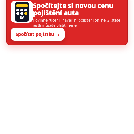
Spočítejte si novou cenu
pojištění auta
Kč
Povinné ručení i havarijní pojištění online. Zjistěte,
jestli můžete platit méně.
Spočítat pojistku →