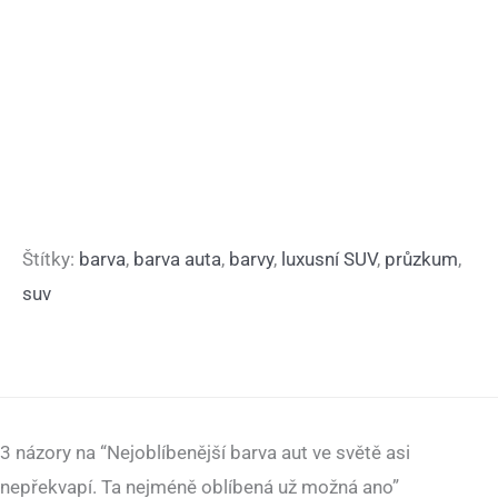
Štítky:
barva
,
barva auta
,
barvy
,
luxusní SUV
,
průzkum
,
suv
3 názory na “Nejoblíbenější barva aut ve světě asi
nepřekvapí. Ta nejméně oblíbená už možná ano”