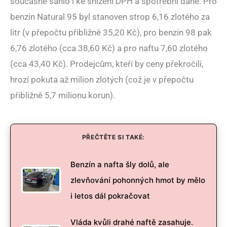
současně sáhlo i ke snížení DPH a spotřební daně. Pro
benzin Natural 95 byl stanoven strop 6,16 zlotého za
litr (v přepočtu přibližně 35,20 Kč), pro benzin 98 pak
6,76 zlotého (cca 38,60 Kč) a pro naftu 7,60 zlotého
(cca 43,40 Kč). Prodejcům, kteří by ceny překročili,
hrozí pokuta až milion zlotých (což je v přepočtu
přibližně 5,7 milionu korun).
PŘEČTĚTE SI TAKÉ:
Benzín a nafta šly dolů, ale
zlevňování pohonných hmot by mělo
i letos dál pokračovat
Vláda kvůli drahé naftě zasahuje.