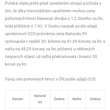
Polská vláda ještě před zavedením stropů počítala s
tím, že díky mimořádným opatřením mohou ceny
pohonných hmot klesnout zhruba o 1,2 zlotého na litr,
tedy přibližně o 7 Kč. V Česku naopak podle údajů
společnosti CCS průměrná cena Naturalu 95
vystoupala v neděli 30. března na 41,59 koruny za litr a
nafta na 48,29 koruny za litr, přičemž u některých
čerpacích stanic už nafta překračovala i hranici 50
korun za litr.
Vývoj cen pohonných hmot v ČR podle údajů CCS:
Natural
Datum
Změna
Nafta
Změna
95