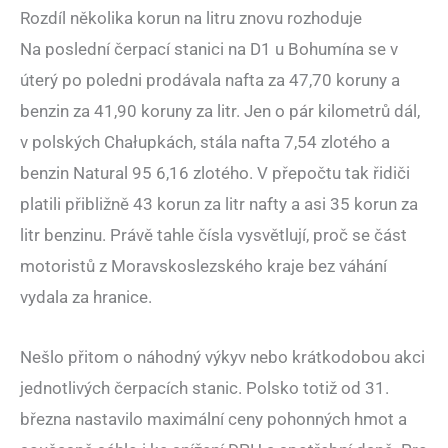
Rozdíl několika korun na litru znovu rozhoduje
Na poslední čerpací stanici na D1 u Bohumína se v
úterý po poledni prodávala nafta za 47,70 koruny a
benzin za 41,90 koruny za litr. Jen o pár kilometrů dál,
v polských Chałupkách, stála nafta 7,54 zlotého a
benzin Natural 95 6,16 zlotého. V přepočtu tak řidiči
platili přibližně 43 korun za litr nafty a asi 35 korun za
litr benzinu. Právě tahle čísla vysvětlují, proč se část
motoristů z Moravskoslezského kraje bez váhání
vydala za hranice.
Nešlo přitom o náhodný výkyv nebo krátkodobou akci
jednotlivých čerpacích stanic. Polsko totiž od 31.
března nastavilo maximální ceny pohonných hmot a