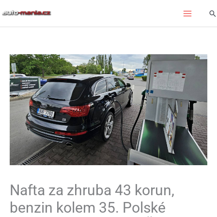
Přeskočit
Hl
na
obsah
Nafta za zhruba 43 korun,
benzin kolem 35. Polské