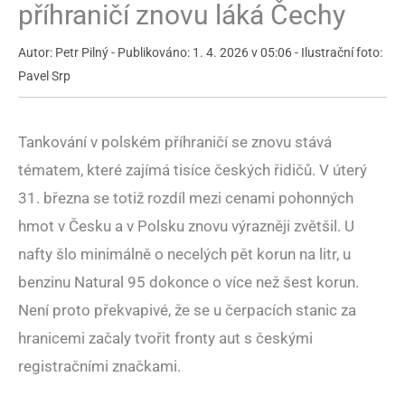
příhraničí znovu láká Čechy
Autor: Petr Pilný - Publikováno: 1. 4. 2026 v 05:06 - Ilustrační foto:
Pavel Srp
Tankování v polském příhraničí se znovu stává
tématem, které zajímá tisíce českých řidičů. V úterý
31. března se totiž rozdíl mezi cenami pohonných
hmot v Česku a v Polsku znovu výrazněji zvětšil. U
nafty šlo minimálně o necelých pět korun na litr, u
benzinu Natural 95 dokonce o více než šest korun.
Není proto překvapivé, že se u čerpacích stanic za
hranicemi začaly tvořit fronty aut s českými
registračními značkami.