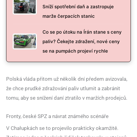
Sníží spotřební daň a zastropuje
marže čerpacích stanic
Co se po útoku na Írán stane s ceny
paliv? Čekejte zdražení, nové ceny
se na pumpách projeví rychle
Polská vláda přitom už několik dní předem avizovala,
že chce prudké zdražování paliv utlumit a zabránit
tomu, aby se snížení daní ztratilo v maržích prodejců.
Fronty, české SPZ a návrat známého scénáře
V Chałupkách se to projevilo prakticky okamžitě.