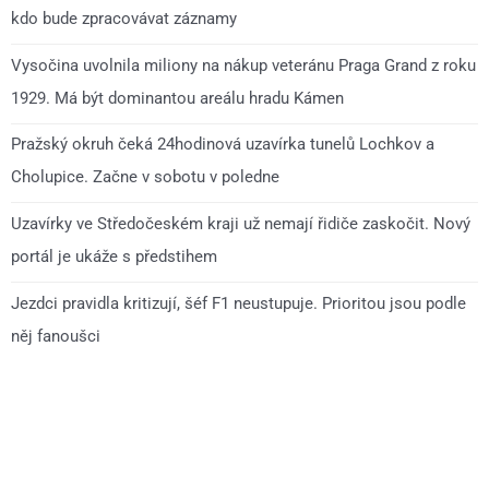
kdo bude zpracovávat záznamy
Vysočina uvolnila miliony na nákup veteránu Praga Grand z roku
1929. Má být dominantou areálu hradu Kámen
Pražský okruh čeká 24hodinová uzavírka tunelů Lochkov a
Cholupice. Začne v sobotu v poledne
Uzavírky ve Středočeském kraji už nemají řidiče zaskočit. Nový
portál je ukáže s předstihem
Jezdci pravidla kritizují, šéf F1 neustupuje. Prioritou jsou podle
něj fanoušci