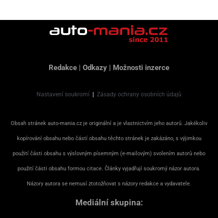
Redakce
|
Odkazy
|
Možnosti inzerce
Nastavení soukromí
|
Zásady ochrany osobních údajů
Obsah stránek auto-mania.cz je originální a je vlastnictvím jeho autorů. Jakékoliv
kopírování obsahu nebo částí obsahu těchto stránek je zakázáno, s výjimkou
použití části obsahu s výslovným písemným (e-mailovým) svolením autorů nebo
použití části obsahu formou citace. Články vyjadřují soukromý názor autora.
Názory autora se nemusí ztotožňovat s názory redakce a vydavatele.
Mediální skupina: