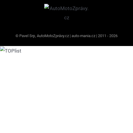
© Pavel Srp, AutoMotoZprávy.cz | auto-mania.cz | 2011 - 2026