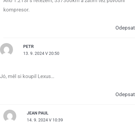
Ano 1.2TSI s řetězem, 537300km a zatím též původní
kompresor.
Odepsat
PETR
13. 9. 2024 V 20:50
Jó, měl si koupil Lexus…
Odepsat
JEAN PAUL
14. 9. 2024 V 10:39