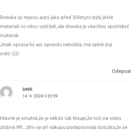
Dneska už nejsou auta jako před 30lety,to byly ještě
materiali co něco vydrželi, ale dneska je všechno spotřební
materiál.
Jinak oprava ho asi opravdu nebolela, má úplně jiný
svět;-))))
Odepsat
DAVE
14. 9. 2024 V 22:59
Hlavně je smutné,že je někdo tak hloupí,že točí na video
zlobivý RR….dřív se při nákupu podepisovala doložka,že se