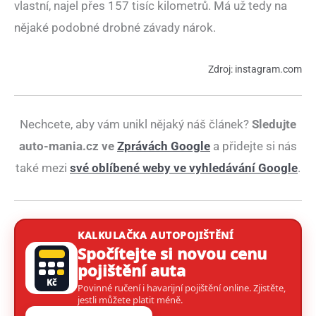
vlastní, najel přes 157 tisíc kilometrů. Má už tedy na
nějaké podobné drobné závady nárok.
Zdroj: instagram.com
Nechcete, aby vám unikl nějaký náš článek?
Sledujte
auto-mania.cz ve
Zprávách Google
a přidejte si nás
také mezi
své oblíbené weby ve vyhledávání Google
.
KALKULAČKA AUTOPOJIŠTĚNÍ
Spočítejte si novou cenu
pojištění auta
Kč
Povinné ručení i havarijní pojištění online. Zjistěte,
jestli můžete platit méně.