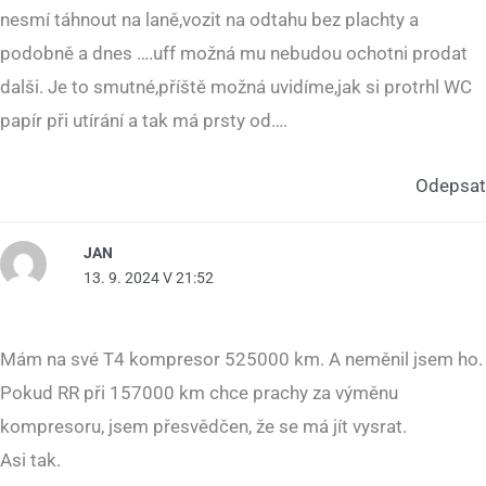
nesmí táhnout na laně,vozit na odtahu bez plachty a
podobně a dnes ….uff možná mu nebudou ochotni prodat
dalši. Je to smutné,příště možná uvidíme,jak si protrhl WC
papír při utírání a tak má prsty od….
Odepsat
JAN
13. 9. 2024 V 21:52
Mám na své T4 kompresor 525000 km. A neměnil jsem ho.
Pokud RR při 157000 km chce prachy za výměnu
kompresoru, jsem přesvědčen, že se má jít vysrat.
Asi tak.