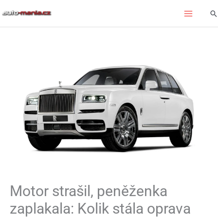
Přeskočit
Hl
na
obsah
Motor strašil, peněženka
zaplakala: Kolik stála oprava