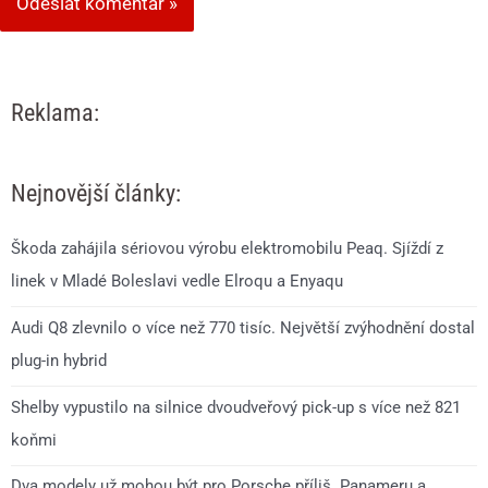
Reklama:
Nejnovější články:
Škoda zahájila sériovou výrobu elektromobilu Peaq. Sjíždí z
linek v Mladé Boleslavi vedle Elroqu a Enyaqu
Audi Q8 zlevnilo o více než 770 tisíc. Největší zvýhodnění dostal
plug-in hybrid
Shelby vypustilo na silnice dvoudveřový pick-up s více než 821
koňmi
Dva modely už mohou být pro Porsche příliš. Panameru a