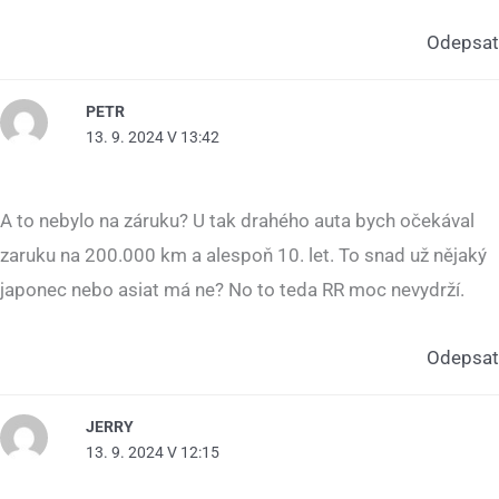
Odepsat
PETR
13. 9. 2024 V 13:42
A to nebylo na záruku? U tak drahého auta bych očekával
zaruku na 200.000 km a alespoň 10. let. To snad už nějaký
japonec nebo asiat má ne? No to teda RR moc nevydrží.
Odepsat
JERRY
13. 9. 2024 V 12:15