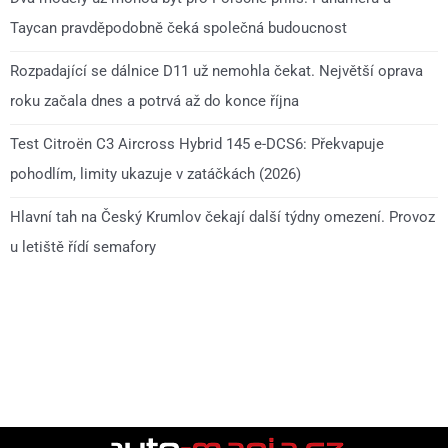
Taycan pravděpodobně čeká společná budoucnost
Rozpadající se dálnice D11 už nemohla čekat. Největší oprava
roku začala dnes a potrvá až do konce října
Test Citroën C3 Aircross Hybrid 145 e-DCS6: Překvapuje
pohodlím, limity ukazuje v zatáčkách (2026)
Hlavní tah na Český Krumlov čekají další týdny omezení. Provoz
u letiště řídí semafory