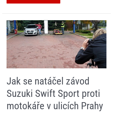
Jak
se
natáčel
závod
Suzuki
Swift
Sport
proti
motokáře
v
ulicích
Prahy
–
Jak se natáčel závod
fotogalerie
Suzuki Swift Sport proti
motokáře v ulicích Prahy