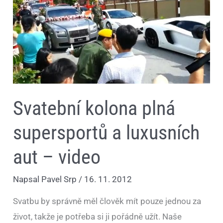
kolona
plná
supersportů
a
luxusních
aut
–
video
Svatební kolona plná
supersportů a luxusních
aut – video
Napsal
Pavel Srp
/
16. 11. 2012
Svatbu by správně měl člověk mít pouze jednou za
život, takže je potřeba si ji pořádně užít. Naše