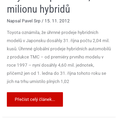
milionu hybridů
Napsal
Pavel Srp
/
15. 11. 2012
Toyota oznámila, že úhrnné prodeje hybridních
modelů v Japonsku dosáhly 31. října počtu 2,04 mil.
kusů. Úhrnné globální prodeje hybridních automobilů
z produkce TMC – od premiéry prvního modelu v
roce 1997 – nyní dosáhly 4,60 mil. jednotek,
přičemž jen od 1. ledna do 31. října tohoto roku se
jich na trhu umístilo plných 1,02
Přečíst celý článek...