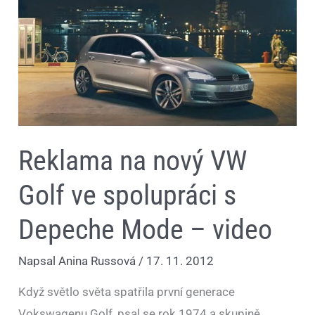
na
nový
VW
Golf
ve
spolupráci
s
Depeche
Mode
–
video
Reklama na nový VW
Golf ve spolupráci s
Depeche Mode – video
Napsal
Anina Russová
/
17. 11. 2012
Když světlo světa spatřila první generace
Vokswagenu Golf, psal se rok 1974 a skupině