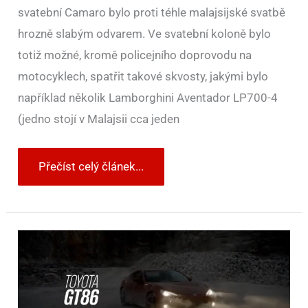
svatební Camaro bylo proti téhle malajsijské svatbě
hrozně slabým odvarem. Ve svatební koloně bylo
totiž možné, kromě policejního doprovodu na
motocyklech, spatřit takové skvosty, jakými bylo
například několik Lamborghini Aventador LP700-4
(jedno stojí v Malajsii cca jeden
Přečíst celý článek...
Pravdivá
reklama:
Toyota
GT86
a
manželky
–