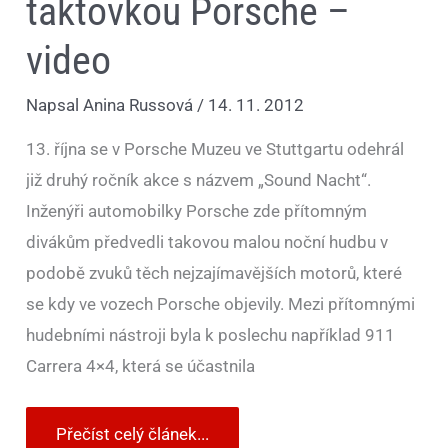
taktovkou Porsche –
video
Napsal
Anina Russová
/
14. 11. 2012
13. října se v Porsche Muzeu ve Stuttgartu odehrál
již druhý ročník akce s názvem „Sound Nacht“.
Inženýři automobilky Porsche zde přítomným
divákům předvedli takovou malou noční hudbu v
podobě zvuků těch nejzajímavějších motorů, které
se kdy ve vozech Porsche objevily. Mezi přítomnými
hudebními nástroji byla k poslechu například 911
Carrera 4×4, která se účastnila
Přečíst celý článek...