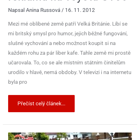
Napsal
Anina Russová
/
16. 11. 2012
Mezi mé oblíbené země patří Velká Británie. Líbí se
mi britský smysl pro humor, jejich běžné fungování,
slušné vychování a nebo možnost koupit si na
každém rohu za pár liber kafe. Tahle země mi prostě
učarovala. To, co se ale místním státním činitelům
urodilo v hlavě, nemá obdoby. V televizi i na internetu
byla pro
Přečíst celý článek...
Svatební