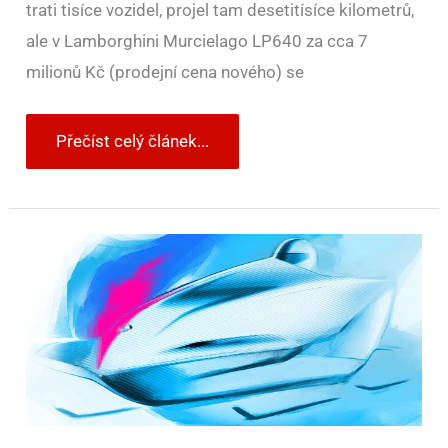
trati tisíce vozidel, projel tam desetitísíce kilometrů,
ale v Lamborghini Murcielago LP640 za cca 7
milionů Kč (prodejní cena nového) se
Přečíst celý článek...
BMW
připravuje
dvoumístný
bob
na
Olympiádu
v
Soči