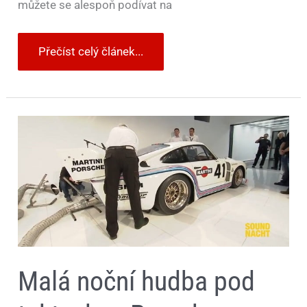
můžete se alespoň podívat na
Přečíst celý článek...
Malá
noční
hudba
pod
taktovkou
Porsche
–
video
Malá noční hudba pod