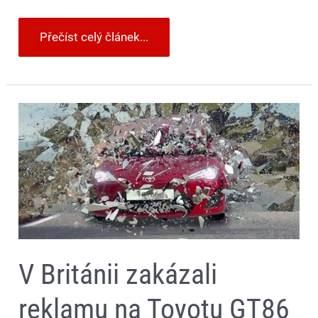
Přečíst celý článek...
V
Británii
zakázali
reklamu
na
Toyotu
GT86
V Británii zakázali
reklamu na Toyotu GT86