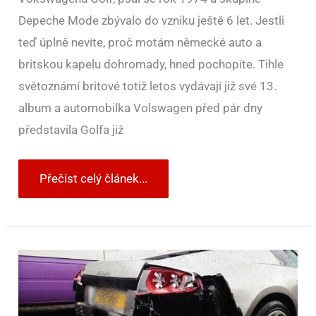
Depeche Mode zbývalo do vzniku ještě 6 let. Jestli
teď úplně nevíte, proč motám německé auto a
britskou kapelu dohromady, hned pochopíte. Tihle
světoznámí britové totiž letos vydávají již své 13.
album a automobilka Volswagen před pár dny
představila Golfa již
Přečíst celý článek...
Na
STK
naboural
Lamborghini
Murcielago
LP640