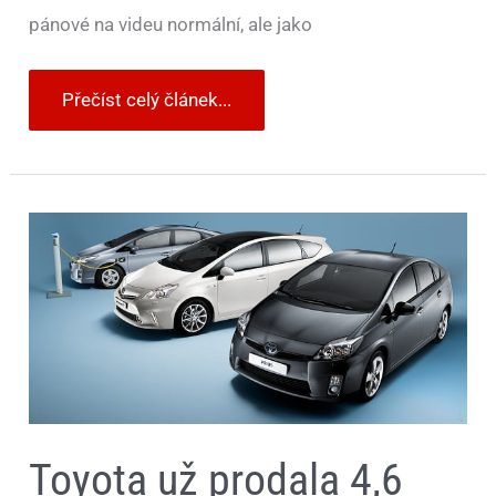
pánové na videu normální, ale jako
Přečíst celý článek...
Toyota
už
prodala
4,6
milionu
hybridů
Toyota už prodala 4,6