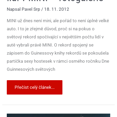
Napsal
Pavel Srp
/
18. 11. 2012
MINI už dnes není mini, ale pořád to není úplně velké
auto. I to je zřejmě důvod, proč si na pokus o
světový rekord spočívající v největším počtu lidí v
autě vybrali právě MINI. O rekord spojený se
zápisem do Guinessovy knihy rekordů se pokoušela
partička sexy hostesek v rámci osmého ročníku Dne
Guinnesových světových
Přečíst celý článek...
Reklama