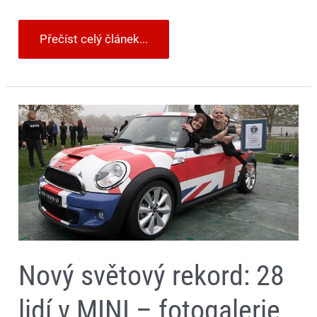
Přečíst celý článek...
Nový
světový
rekord:
28
lidí
v
MINI
–
fotogalerie
Nový světový rekord: 28
lidí v MINI – fotogalerie