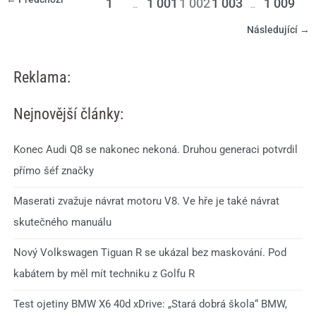
1
1 001
1 002
1 003
1 009
…
…
Následující
→
Reklama:
Nejnovější články:
Konec Audi Q8 se nakonec nekoná. Druhou generaci potvrdil
přímo šéf značky
Maserati zvažuje návrat motoru V8. Ve hře je také návrat
skutečného manuálu
Nový Volkswagen Tiguan R se ukázal bez maskování. Pod
kabátem by měl mít techniku z Golfu R
Test ojetiny BMW X6 40d xDrive: „Stará dobrá škola“ BMW,