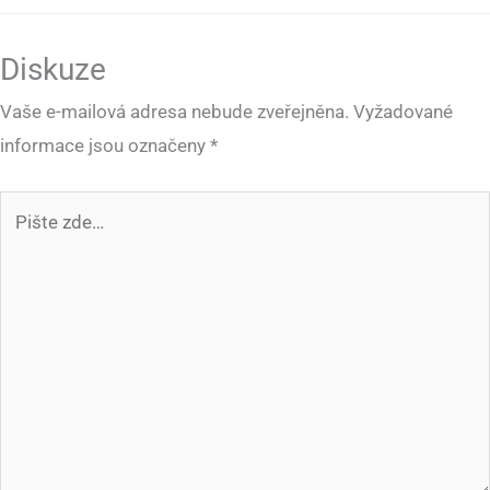
Diskuze
Vaše e-mailová adresa nebude zveřejněna.
Vyžadované
informace jsou označeny
*
Pište
zde…