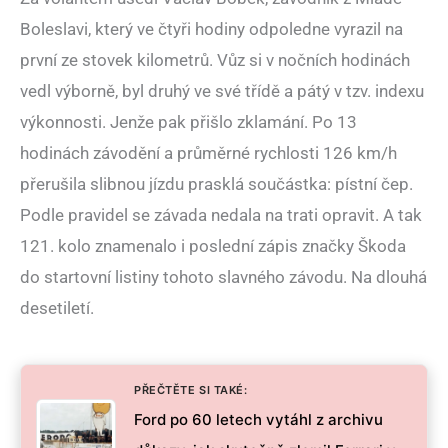
Boleslavi, který ve čtyři hodiny odpoledne vyrazil na
první ze stovek kilometrů. Vůz si v nočních hodinách
vedl výborně, byl druhý ve své třídě a pátý v tzv. indexu
výkonnosti. Jenže pak přišlo zklamání. Po 13
hodinách závodění a průměrné rychlosti 126 km/h
přerušila slibnou jízdu prasklá součástka: pístní čep.
Podle pravidel se závada nedala na trati opravit. A tak
121. kolo znamenalo i poslední zápis značky Škoda
do startovní listiny tohoto slavného závodu. Na dlouhá
desetiletí.
PŘEČTĚTE SI TAKÉ:
Ford po 60 letech vytáhl z archivu