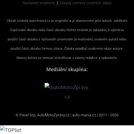
Nastavení soukromí
|
Zásady ochrany osobních údajů
Obsah stránek auto-mania.cz je originální a je vlastnictvím jeho autorů. Jakékoliv
kopírování obsahu nebo částí obsahu těchto stránek je zakázáno, s výjimkou
použití části obsahu s výslovným písemným (e-mailovým) svolením autorů nebo
použití části obsahu formou citace. Články vyjadřují soukromý názor autora.
Názory autora se nemusí ztotožňovat s názory redakce a vydavatele.
Mediální skupina:
© Pavel Srp, AutoMotoZprávy.cz | auto-mania.cz | 2011 - 2026