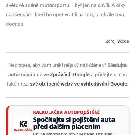
světové scéně motorsportu – byť jen na chvíli. A díky
nadšencům, kteří ho opět vrátili na trať, ta chvíle trvá
dodnes.
Zdroj: Škoda
Nechcete, aby vám unikl nějaký náš článek?
Sledujte
auto-mania.cz ve
Zprávách Google
a přidejte si nás
také mezi
své oblíbené weby ve vyhledávání Google
.
KALKULAČKA AUTOPOJIŠTĚNÍ
Spočítejte si pojištění auta
Kč
před dalším placením
KALKULAČKA
Online výpočet pro povinné ručení i havarijní