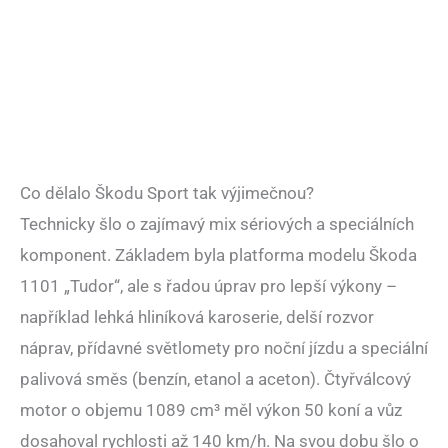
Co dělalo Škodu Sport tak výjimečnou?
Technicky šlo o zajímavý mix sériových a speciálních
komponent. Základem byla platforma modelu Škoda
1101 „Tudor“, ale s řadou úprav pro lepší výkony –
například lehká hliníková karoserie, delší rozvor
náprav, přídavné světlomety pro noční jízdu a speciální
palivová směs (benzín, etanol a aceton). Čtyřválcový
motor o objemu 1089 cm³ měl výkon 50 koní a vůz
dosahoval rychlosti až 140 km/h. Na svou dobu šlo o