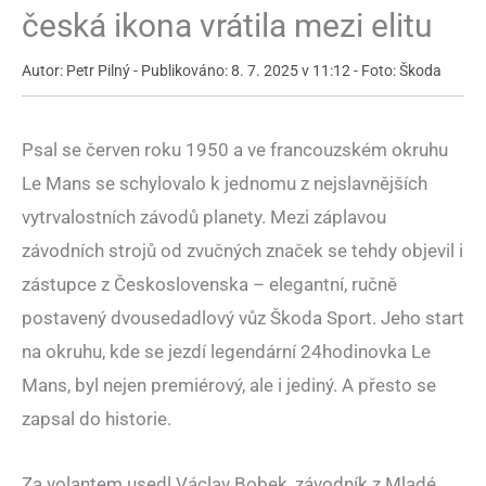
česká ikona vrátila mezi elitu
Autor: Petr Pilný - Publikováno: 8. 7. 2025 v 11:12 - Foto: Škoda
Psal se červen roku 1950 a ve francouzském okruhu
Le Mans se schylovalo k jednomu z nejslavnějších
vytrvalostních závodů planety. Mezi záplavou
závodních strojů od zvučných značek se tehdy objevil i
zástupce z Československa – elegantní, ručně
postavený dvousedadlový vůz Škoda Sport. Jeho start
na okruhu, kde se jezdí legendární 24hodinovka Le
Mans, byl nejen premiérový, ale i jediný. A přesto se
zapsal do historie.
Za volantem usedl Václav Bobek, závodník z Mladé