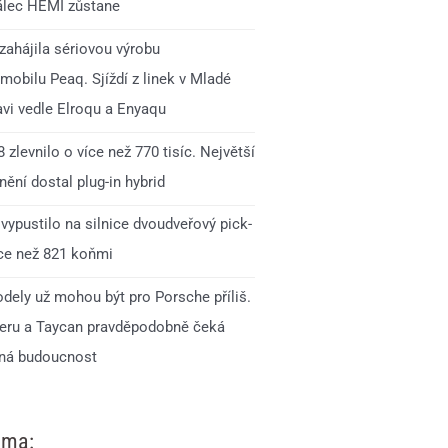
lec HEMI zůstane
zahájila sériovou výrobu
mobilu Peaq. Sjíždí z linek v Mladé
avi vedle Elroqu a Enyaqu
 zlevnilo o více než 770 tisíc. Největší
ění dostal plug-in hybrid
vypustilo na silnice dvoudveřový pick-
íce než 821 koňmi
dely už mohou být pro Porsche příliš.
ru a Taycan pravděpodobně čeká
ná budoucnost
ama: