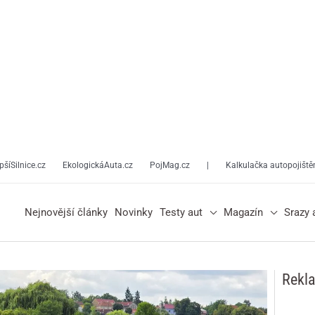
pšíSilnice.cz
EkologickáAuta.cz
PojMag.cz
|
Kalkulačka autopojiště
Nejnovější články
Novinky
Testy aut
Magazín
Srazy 
Rekl