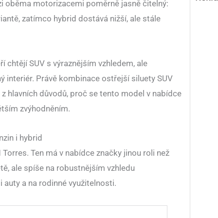
zi oběma motorizacemi poměrně jasně čitelný:
iantě, zatímco hybrid dostává nižší, ale stále
ří chtějí SUV s výraznějším vzhledem, ale
ný interiér. Právě kombinace ostřejší siluety SUV
 z hlavních důvodů, proč se tento model v nabídce
ětším zvýhodněním.
zin i hybrid
orres. Ten má v nabídce značky jinou roli než
etě, ale spíše na robustnějším vzhledu
auty a na rodinné využitelnosti.