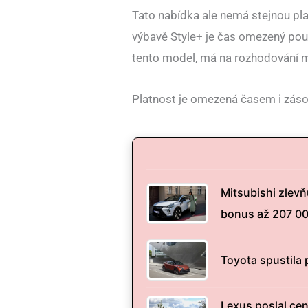
Tato nabídka ale nemá stejnou pla
výbavě Style+ je čas omezený pou
tento model, má na rozhodování m
Platnost je omezená časem i zás
Mitsubishi zlev
bonus až 207 0
Toyota spustila p
Lexus poslal cen