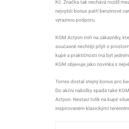
Kč. Značka tak nechává rozdíl me
nejvyšší bonus patří benzinové var
výraznou podporu.
KGM Actyon míří na zákazníky, kte
současně nechtějí přijít o prostor
kupé a praktičnosti má být jedním
KGM objevuje jako novinka s nejv
Torres dostal stejný bonus pro ben
Do akční nabídky spadá také KGM T
Actyon. Nestaví tolik na kupé silu
inspirovaném klasickými terénními 