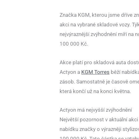
Značka KGM, kterou jsme dříve zn
akci na vybrané skladové vozy. Tý
nejvýraznější zvýhodnění míří na 
100 000 Kč.
Akce platí pro skladová auta dos
Actyon a
KGM Torres
běží nabídka
zásob. Samostatně je časově ome
která končí už na konci května.
Actyon má nejvyšší zvýhodnění
Největší pozornost v aktuální akc
nabídku značky o výrazněji stylizo
100 000 Kč. Tato částka se vztahu