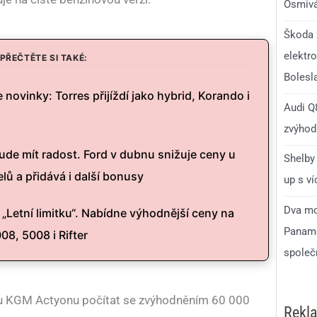
Osmivá
Škoda 
elektro
PŘEČTĚTE SI TAKÉ:
Bolesl
novinky: Torres přijíždí jako hybrid, Korando i
Audi Q8
zvýhodn
de mít radost. Ford v dubnu snižuje ceny u
Shelby 
ů a přidává i další bonusy
up s v
Dva mo
„Letní limitku“. Nabídne výhodnější ceny na
Paname
8, 5008 i Rifter
společ
u KGM Actyonu počítat se zvýhodněním 60 000
Rekl