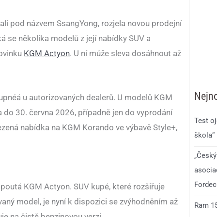
ali pod názvem SsangYong, rozjela novou prodejní
ká se několika modelů z její nabídky SUV a
novinku
KGM Actyon
. U ní může sleva dosáhnout až
Nejno
tupnéá u autorizovaných dealerů. U modelů KGM
 do 30. června 2026, případně jen do vyprodání
Test o
zená nabídka na KGM Korando ve výbavě Style+,
škola“
„Český
asocia
Fordec
i poutá KGM Actyon. SUV kupé, které rozšiřuje
vaný model, je nyní k dispozici se zvýhodněním až
Ram 150
je na čistě benzinovou verzi.