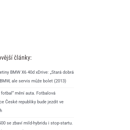
vější články:
jetiny BMW X6 40d xDrive: „Stará dobrá
 BMW, ale servis může bolet (2013)
 fotbal“ mění auta. Fotbalová
ce České republiky bude jezdit ve
h
0 se zbaví mild-hybridu i stop-startu.