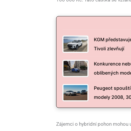
KGM představuje 
Tivoli zlevňují
Konkurence nebu
oblíbených model
Peugeot spouští 
modely 2008, 300
Zájemci o hybridní pohon mohou 