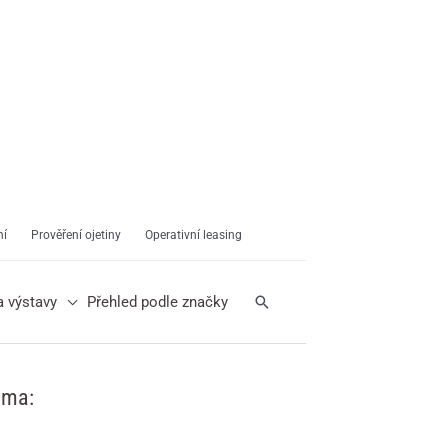
ní
Prověření ojetiny
Operativní leasing
Hledat
a výstavy
Přehled podle značky
ama: