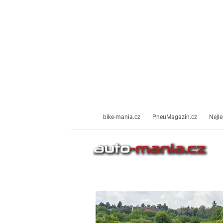
Přeskočit
na
obsah
bike-mania.cz
PneuMagazín.cz
Nejle