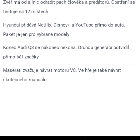
Zvěř má od silnic odradit pach člověka a predátorů. Opatření se
testuje na 12 místech
Hyundai přidává Netflix, Disney+ a YouTube přímo do auta.
Paket je jen pro vybrané modely
Konec Audi Q8 se nakonec nekoná. Druhou generaci potvrdil
přímo šéf značky
Maserati zvažuje návrat motoru V8. Ve hře je také návrat
skutečného manuálu