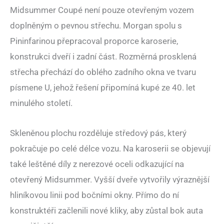
Midsummer Coupé není pouze otevřeným vozem
doplněným o pevnou střechu. Morgan spolu s
Pininfarinou přepracoval proporce karoserie,
konstrukci dveří i zadní část. Rozměrná prosklená
střecha přechází do oblého zadního okna ve tvaru
písmene U, jehož řešení připomíná kupé ze 40. let
minulého století.
Skleněnou plochu rozděluje středový pás, který
pokračuje po celé délce vozu. Na karoserii se objevují
také leštěné díly z nerezové oceli odkazující na
otevřený Midsummer. Vyšší dveře vytvořily výraznější
hliníkovou linii pod bočními okny. Přímo do ní
konstruktéři začlenili nové kliky, aby zůstal bok auta