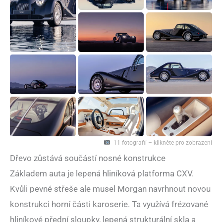
11 fotografií – klikněte pro zobrazení
Dřevo zůstává součástí nosné konstrukce
Základem auta je lepená hliníková platforma CXV.
Kvůli pevné střeše ale musel Morgan navrhnout novou
konstrukci horní části karoserie. Ta využívá frézované
hliníkové přední sloupky, lepená strukturální skla a