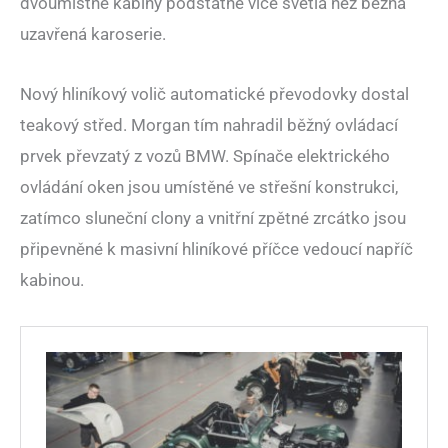
dvoumístné kabiny podstatně více světla než běžná
uzavřená karoserie.
Nový hliníkový volič automatické převodovky dostal
teakový střed. Morgan tím nahradil běžný ovládací
prvek převzatý z vozů BMW. Spínače elektrického
ovládání oken jsou umístěné ve střešní konstrukci,
zatímco sluneční clony a vnitřní zpětné zrcátko jsou
připevněné k masivní hliníkové příčce vedoucí napříč
kabinou.