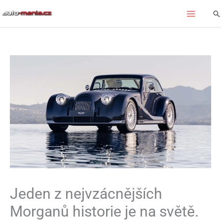
Přeskočit
Hl
na
obsah
Jeden z nejvzácnějších
Morganů historie je na světě.