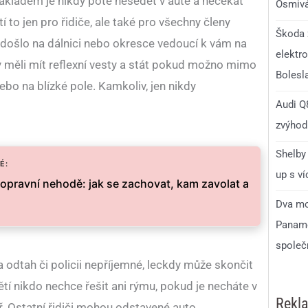
ákladem je nikdy poté nesedět v autě a nečekat
Osmivá
í to jen pro řidiče, ale také pro všechny členy
Škoda 
ě došlo na dálnici nebo okresce vedoucí k vám na
elektro
y měli mít reflexní vesty a stát pokud možno mimo
Bolesl
 nebo na blízké pole. Kamkoliv, jen nikdy
Audi Q8
zvýhodn
Shelby 
É:
up s v
dopravní nehodě: jak se zachovat, kam zavolat a
Dva mo
Paname
společ
 odtah či policii nepříjemné, leckdy může skončit
ětí nikdo nechce řešit ani rýmu, pokud je necháte v
Rekl
. Ostatní řidiči mohou odstavené auto