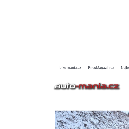
Přeskočit
na
obsah
bike-mania.cz
PneuMagazín.cz
Nejle