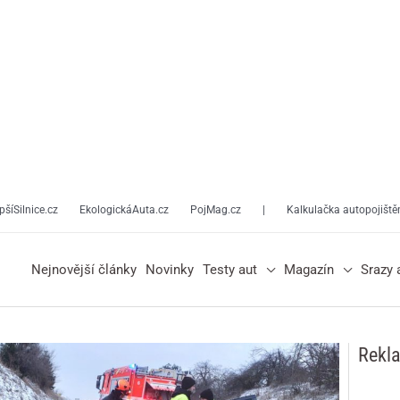
pšíSilnice.cz
EkologickáAuta.cz
PojMag.cz
|
Kalkulačka autopojiště
Nejnovější články
Novinky
Testy aut
Magazín
Srazy 
Rekl