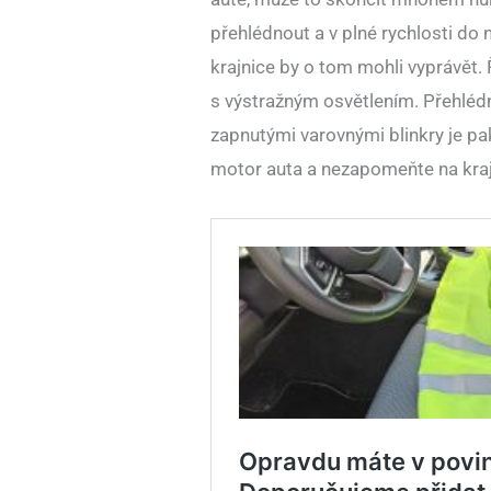
přehlédnout a v plné rychlosti do n
krajnice by o tom mohli vyprávět. 
s výstražným osvětlením. Přehléd
zapnutými varovnými blinkry je pa
motor auta a nezapomeňte na krajni