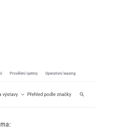
ní
Prověření ojetiny
Operativní leasing
Hledat
a výstavy
Přehled podle značky
ama: