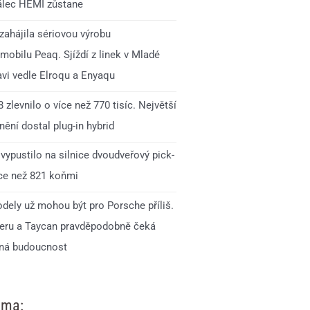
lec HEMI zůstane
zahájila sériovou výrobu
mobilu Peaq. Sjíždí z linek v Mladé
avi vedle Elroqu a Enyaqu
 zlevnilo o více než 770 tisíc. Největší
ění dostal plug-in hybrid
vypustilo na silnice dvoudveřový pick-
íce než 821 koňmi
dely už mohou být pro Porsche příliš.
ru a Taycan pravděpodobně čeká
ná budoucnost
ama: