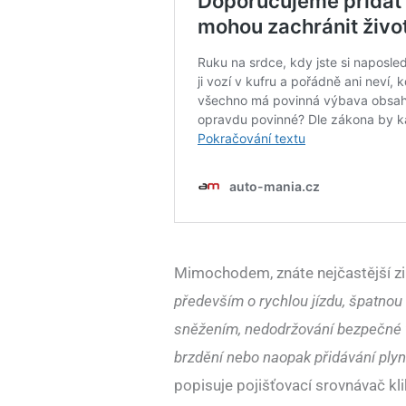
Mimochodem, znáte nejčastější zi
především o rychlou jízdu, špatnou
sněžením, nedodržování bezpečné vzd
brzdění nebo naopak přidávání plynu
popisuje pojišťovací srovnávač kli