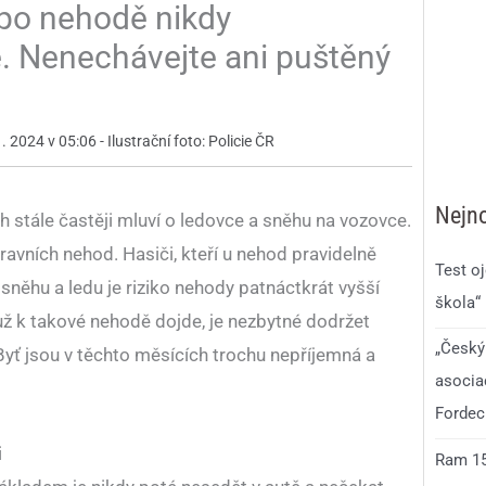
 po nehodě nikdy
ě. Nenechávejte ani puštěný
 2024 v 05:06 - Ilustrační foto: Policie ČR
Nejno
stále častěji mluví o ledovce a sněhu na vozovce.
ravních nehod. Hasiči, kteří u nehod pravidelně
Test o
a sněhu a ledu je riziko nehody patnáctkrát vyšší
škola“
ž k takové nehodě dojde, je nezbytné dodržet
„Český
Byť jsou v těchto měsících trochu nepříjemná a
asocia
Fordec
i
Ram 150