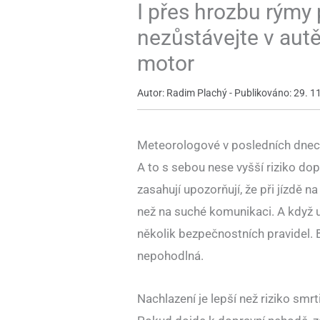
I přes hrozbu rýmy
nezůstávejte v aut
motor
Autor: Radim Plachý - Publikováno: 29. 11.
Meteorologové v posledních dnech 
A to s sebou nese vyšší riziko dop
zasahují upozorňují, že při jízdě n
než na suché komunikaci. A když u
několik bezpečnostních pravidel. 
nepohodlná.
Nachlazení je lepší než riziko smrt