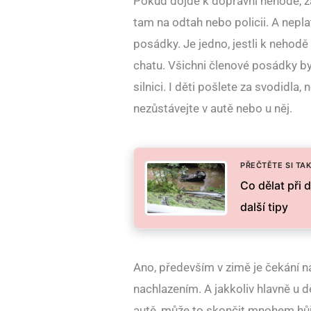
Pokud dojde k dopravní nehodě, z
tam na odtah nebo policii. A neplat
posádky. Je jedno, jestli k nehod
chatu. Všichni členové posádky b
silnici. I děti pošlete za svodidla,
nezůstávejte v autě nebo u něj.
PŘEČTĚTE SI TAK
Co dělat při 
další tipy
Ano, především v zimě je čekání na
nachlazením. A jakkoliv hlavně u d
autě, může to skončit mnohem hůř