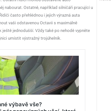
ěj nabourat. Ostatně, například silničáři pracující u
Řidiči často přehlédnou i jejich výrazná auta
nout vaši odstavenou Octavii s maximálně
k ještě jednodušší. Vždy také po nehodě vypněte
ci umístit výstražný trojúhelník.