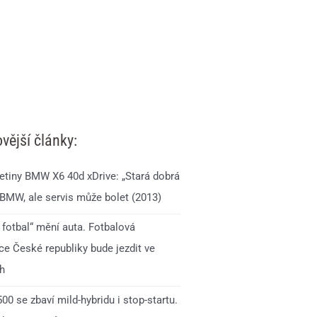
vější články:
jetiny BMW X6 40d xDrive: „Stará dobrá
 BMW, ale servis může bolet (2013)
 fotbal“ mění auta. Fotbalová
ce České republiky bude jezdit ve
h
0 se zbaví mild-hybridu i stop-startu.