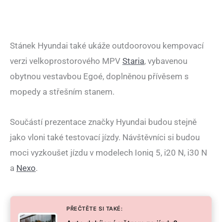
Stánek Hyundai také ukáže outdoorovou kempovací
verzi velkoprostorového MPV
Staria
, vybavenou
obytnou vestavbou Egoé, doplněnou přívěsem s
mopedy a střešním stanem.
Součástí prezentace značky Hyundai budou stejně
jako vloni také testovací jízdy. Návštěvníci si budou
moci vyzkoušet jízdu v modelech Ioniq 5, i20 N, i30 N
a
Nexo
.
PŘEČTĚTE SI TAKÉ: