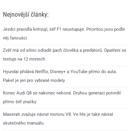
Nejnovější články:
Jezdci pravidla kritizují, šéf F1 neustupuje. Prioritou jsou podle
něj fanoušci
Zvěř má od silnic odradit pach člověka a predátorů. Opatření se
testuje na 12 místech
Hyundai přidává Netflix, Disney+ a YouTube přímo do auta.
Paket je jen pro vybrané modely
Konec Audi Q8 se nakonec nekoná. Druhou generaci potvrdil
přímo šéf značky
Maserati zvažuje návrat motoru V8. Ve hře je také návrat
skutečného manuálu