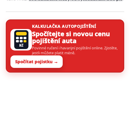
KALKULAČKA AUTOPOJIŠTĚNÍ
Spočítejte si novou cenu
pojištění auta
Kč
Povinné ručení i havarijní pojištění online. Zjistěte,
jestli můžete platit méně.
Spočítat pojistku →