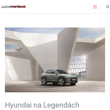
Přeskočit
Hl
na
obsah
Hyundai na Legendách