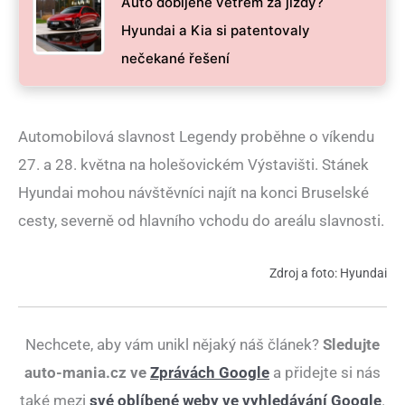
Auto dobíjené větrem za jízdy?
Hyundai a Kia si patentovaly
nečekané řešení
Automobilová slavnost Legendy proběhne o víkendu
27. a 28. května na holešovickém Výstavišti. Stánek
Hyundai mohou návštěvníci najít na konci Bruselské
cesty, severně od hlavního vchodu do areálu slavnosti.
Zdroj a foto: Hyundai
Nechcete, aby vám unikl nějaký náš článek?
Sledujte
auto-mania.cz ve
Zprávách Google
a přidejte si nás
také mezi
své oblíbené weby ve vyhledávání Google
.