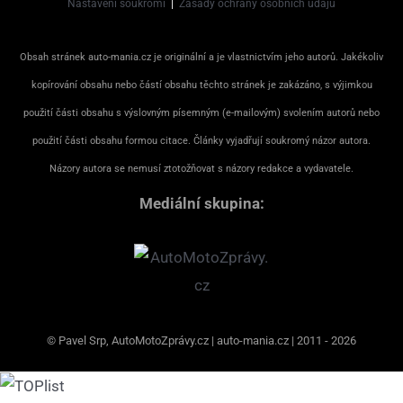
Nastavení soukromí
|
Zásady ochrany osobních údajů
Obsah stránek auto-mania.cz je originální a je vlastnictvím jeho autorů. Jakékoliv
kopírování obsahu nebo částí obsahu těchto stránek je zakázáno, s výjimkou
použití části obsahu s výslovným písemným (e-mailovým) svolením autorů nebo
použití části obsahu formou citace. Články vyjadřují soukromý názor autora.
Názory autora se nemusí ztotožňovat s názory redakce a vydavatele.
Mediální skupina:
© Pavel Srp, AutoMotoZprávy.cz | auto-mania.cz | 2011 - 2026