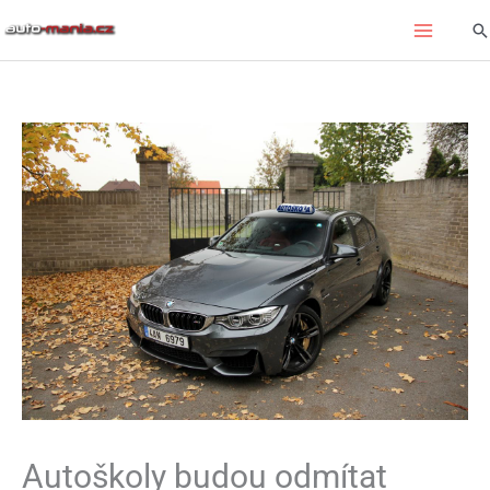
Přeskočit
Hl
na
obsah
Autoškoly budou odmítat