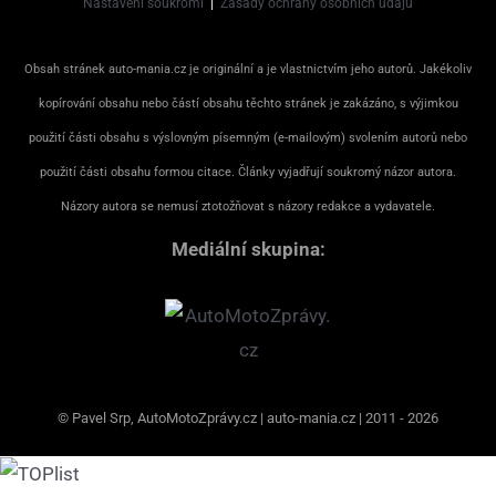
Nastavení soukromí
|
Zásady ochrany osobních údajů
Obsah stránek auto-mania.cz je originální a je vlastnictvím jeho autorů. Jakékoliv
kopírování obsahu nebo částí obsahu těchto stránek je zakázáno, s výjimkou
použití části obsahu s výslovným písemným (e-mailovým) svolením autorů nebo
použití části obsahu formou citace. Články vyjadřují soukromý názor autora.
Názory autora se nemusí ztotožňovat s názory redakce a vydavatele.
Mediální skupina:
© Pavel Srp, AutoMotoZprávy.cz | auto-mania.cz | 2011 - 2026