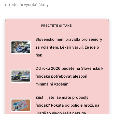
střední či vysoké školy.
PŘEČTĚTE SI TAKÉ:
Slovensko mění pravidla pro seniory
za volantem. Lékaři varují, že jde o
risk
Od roku 2026 budete na Slovensku k
řidičáku potřebovat alespoň
minimální vzdělání
Zjistili jste, že máte propadlý
řidičák? Pokuta od policie hrozí, na
úřadě to nikdo řešit nebude