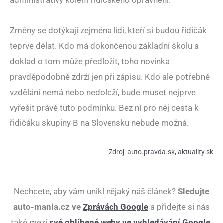
administrativy kolem řidičského oprávnění.
Změny se dotýkají zejména lidí, kteří si budou řidičák
teprve dělat. Kdo má dokončenou základní školu a
doklad o tom může předložit, toho novinka
pravděpodobně zdrží jen při zápisu. Kdo ale potřebné
vzdělání nemá nebo nedoloží, bude muset nejprve
vyřešit právě tuto podmínku. Bez ní pro něj cesta k
řidičáku skupiny B na Slovensku nebude možná.
Zdroj:
auto.pravda.sk
,
aktuality.sk
Nechcete, aby vám unikl nějaký náš článek?
Sledujte
auto-mania.cz ve
Zprávách Google
a přidejte si nás
také mezi
své oblíbené weby ve vyhledávání Google
.