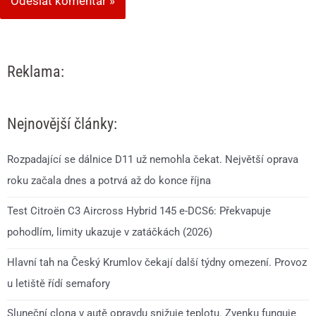
Reklama:
Nejnovější články:
Rozpadající se dálnice D11 už nemohla čekat. Největší oprava
roku začala dnes a potrvá až do konce října
Test Citroën C3 Aircross Hybrid 145 e-DCS6: Překvapuje
pohodlím, limity ukazuje v zatáčkách (2026)
Hlavní tah na Český Krumlov čekají další týdny omezení. Provoz
u letiště řídí semafory
Sluneční clona v autě opravdu snižuje teplotu. Zvenku funguje