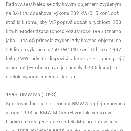
Řadový šestiválec se zdvihovým objemem zvýšeným
na 3,6 litru dosahoval výkonu 232 kW/315 koní, což
stačilo k tomu, aby M5 poprvé dosáhla rychlosti 250
km/h. Modernizace tohoto vozu v roce 1992 (známá
jako E34/5S) přinesla zvýšení zdvihového objemu na
3,8 litru a výkonu na 250 kW/340 koní. Od roku 1992
bylo BMW řady 5 k dispozici také ve verzi Touring, jejíž
vzácnost (vyrobeno bylo jen necelých 900 kusů) z ní
udělala vysoce ceněnou klasiku.
1998: BMW M5 (E39S)
Sportovní dceřiná společnost BMW AG, přejmenovaná
v roce 1993 na BMW M GmbH, zůstala věrná své
tradici i u třetí generace modelu M5, představené v
roce 1998. BMW M5 E39S sdílelo všechny stylistické