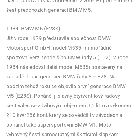
navíc používat i v každodenním životě. Připomeňme si
šest předchozích generací BMW M5.
1984: BMW M5 (E28S)
Již v roce 1979 představila společnost BMW
Motorsport GmbH model M535i, mimořádně
sportovní verzi tehdejšího BMW řady 5 (E12). V roce
1984 následoval další model M535i postavený na
základě druhé generace BMW řady 5 – E28. Na
podzim téhož roku se objevila první generace BMW
M5 (E28S). Poháněl ji slavný čtyřventilový řadový
šestiválec se zdvihovým objemem 3,5 litru a výkonem
210 kW/286 koní, který se osvědčil i v závodech a
poháněl také supersportovní BMW M1. Motor
vybavený šesti samostatnými škrticími klapkami