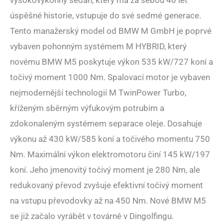
vysokovýkonný sedan, který má za sebou 40 let
úspěšné historie, vstupuje do své sedmé generace.
Tento manažerský model od BMW M GmbH je poprvé
vybaven pohonným systémem M HYBRID, který
novému BMW M5 poskytuje výkon 535 kW/727 koní a
točivý moment 1000 Nm. Spalovací motor je vybaven
nejmodernější technologií M TwinPower Turbo,
kříženým sběrným výfukovým potrubím a
zdokonaleným systémem separace oleje. Dosahuje
výkonu až 430 kW/585 koní a točivého momentu 750
Nm. Maximální výkon elektromotoru činí 145 kW/197
koní. Jeho jmenovitý točivý moment je 280 Nm, ale
redukovaný převod zvyšuje efektivní točivý moment
na vstupu převodovky až na 450 Nm. Nové BMW M5
se již začalo vyrábět v továrně v Dingolfingu.