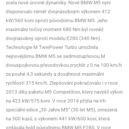
zcela nové úrovně dynamiky. Nové BMW M5 nyní
disponovalo téměř dvojnásobným výkonem 412
kW/560 koní oproti původnímu BMW M5. Jeho
maximální točivý moment 680 Nm byl rovněž
dvojnásobný oproti modelu E28S (340 Nm).
Technologie M TwinPower Turbo umožnila
nejnovějšímu BMW M5 se sedmistupňovou M
dvouspojkovou převodovkou zrychlit z 0 na 100 km/h
za pouhé 4,3 sekundy a dosáhnout maximální
rychlosti 315 km/h. Zlepšování pokračovalo i v roce
2013 díky paketu M5 Competition, který navýšil výkon
na 423 kW/575 koní. V roce 2014 přišla na trh
speciální edice „30 Jahre M5“ (30 let M5), omezená
na 300 kusů, s výkonem 441 kW/600 koní, která
vzdávala hold původnímu BMW M5 E28S. V roce