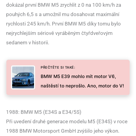
dokázal první BMW M5 zrychlit z 0 na 100 km/h za
pouhých 6,5 s a umožnil mu dosahovat maximální
rychlosti 245 km/h. První BMW M5 díky tomu bylo
nejrychlejším sériově vyráběným čtyřdveřovým
sedanem v historii.
PŘEČTĚTE SI TAKÉ:
BMW M5 E39 mohlo mít motor V6,
naštěstí to neprošlo. Ano, motor do V!
1988: BMW M5 (E34S a E34/5S)
Při uvedení druhé generace modelu M5 (E34S) v roce
1988 BMW Motorsport GmbH zvýšilo jeho výkon.