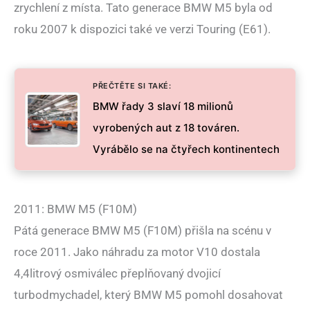
zrychlení z místa. Tato generace BMW M5 byla od
roku 2007 k dispozici také ve verzi Touring (E61).
PŘEČTĚTE SI TAKÉ:
BMW řady 3 slaví 18 milionů
vyrobených aut z 18 továren.
Vyrábělo se na čtyřech kontinentech
2011: BMW M5 (F10M)
Pátá generace BMW M5 (F10M) přišla na scénu v
roce 2011. Jako náhradu za motor V10 dostala
4,4litrový osmiválec přeplňovaný dvojicí
turbodmychadel, který BMW M5 pomohl dosahovat