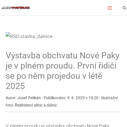
Přeskočit
Hl
na
obsah
Výstavba obchvatu Nové Paky
je v plném proudu. První řidiči
se po něm projedou v létě
2025
Autor: Josef Pelikán - Publikováno: 9. 6. 2023 v 10:20 - Ilustrační
foto: Ředitelství silnic a dálnic
V plném proudu je výstavba obchvatu Nové Paky.