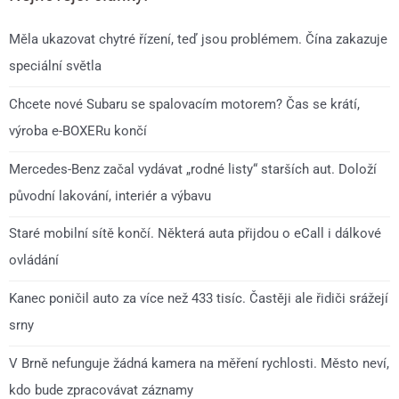
Měla ukazovat chytré řízení, teď jsou problémem. Čína zakazuje
speciální světla
Chcete nové Subaru se spalovacím motorem? Čas se krátí,
výroba e-BOXERu končí
Mercedes-Benz začal vydávat „rodné listy“ starších aut. Doloží
původní lakování, interiér a výbavu
Staré mobilní sítě končí. Některá auta přijdou o eCall i dálkové
ovládání
Kanec poničil auto za více než 433 tisíc. Častěji ale řidiči srážejí
srny
V Brně nefunguje žádná kamera na měření rychlosti. Město neví,
kdo bude zpracovávat záznamy