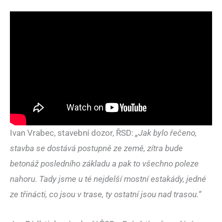
Ivan Vrabec, stavební dozor, ŘSD:
„Jak bylo řečeno,
stavba se dostává postupně ze země, zítra bude
betonáž posledního základu a pak to všechno poleze
nahoru. Tady jsme u té nejdelší mostní estakády, jedné
ze třinácti, co jsou v trase, ty ostatní jsou nad trasou.“