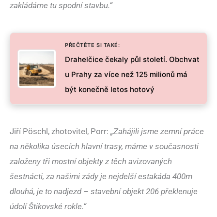
zakládáme tu spodní stavbu.“
PŘEČTĚTE SI TAKÉ:
Drahelčice čekaly půl století. Obchvat
u Prahy za více než 125 milionů má
být konečně letos hotový
Jiří Pöschl, zhotovitel, Porr:
„Zahájili jsme zemní práce
na několika úsecích hlavní trasy, máme v současnosti
založeny tři mostní objekty z těch avizovaných
šestnácti, za našimi zády je nejdelší estakáda 400m
dlouhá, je to nadjezd – stavební objekt 206 překlenuje
údolí Štikovské rokle.“