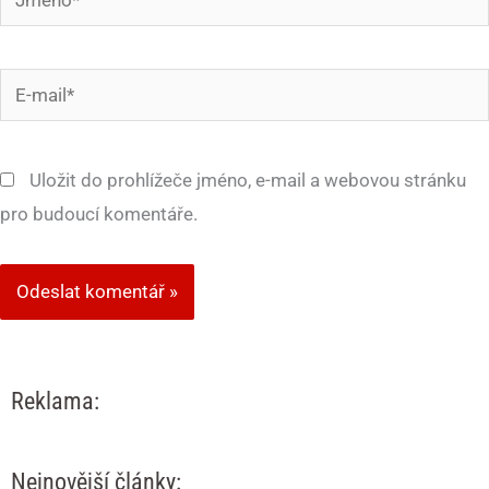
E-
mail*
Uložit do prohlížeče jméno, e-mail a webovou stránku
pro budoucí komentáře.
Reklama:
Nejnovější články: