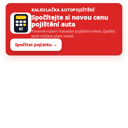
KALKULAČKA AUTOPOJIŠTĚNÍ
Spočítejte si novou cenu
pojištění auta
Kč
Povinné ručení i havarijní pojištění online. Zjistěte,
jestli můžete platit méně.
Spočítat pojistku →