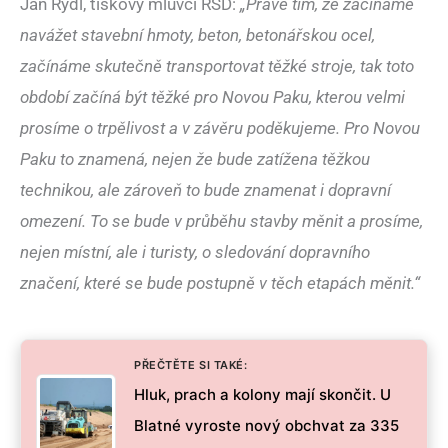
Jan Rýdl, tiskový mluvčí ŘSD:
„Právě tím, že začínáme
navážet stavební hmoty, beton, betonářskou ocel,
začínáme skutečně transportovat těžké stroje, tak toto
období začíná být těžké pro Novou Paku, kterou velmi
prosíme o trpělivost a v závěru poděkujeme. Pro Novou
Paku to znamená, nejen že bude zatížena těžkou
technikou, ale zároveň to bude znamenat i dopravní
omezení. To se bude v průběhu stavby měnit a prosíme,
nejen místní, ale i turisty, o sledování dopravního
značení, které se bude postupně v těch etapách měnit.“
PŘEČTĚTE SI TAKÉ:
Hluk, prach a kolony mají skončit. U
Blatné vyroste nový obchvat za 335