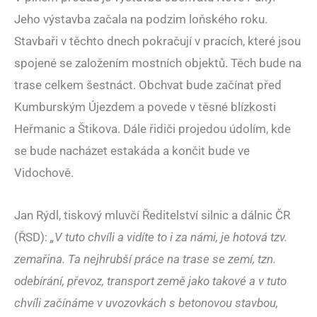
Jeho výstavba začala na podzim loňského roku.
Stavbaři v těchto dnech pokračují v pracích, které jsou
spojené se založením mostních objektů. Těch bude na
trase celkem šestnáct. Obchvat bude začínat před
Kumburským Újezdem a povede v těsné blízkosti
Heřmanic a Štikova. Dále řidiči projedou údolím, kde
se bude nacházet estakáda a končit bude ve
Vidochově.
Jan Rýdl, tiskový mluvčí Ředitelství silnic a dálnic ČR
(ŘSD):
„V tuto chvíli a vidíte to i za námi, je hotová tzv.
zemařina. Ta nejhrubší práce na trase se zemí, tzn.
odebírání, převoz, transport země jako takové a v tuto
chvíli začínáme v uvozovkách s betonovou stavbou,