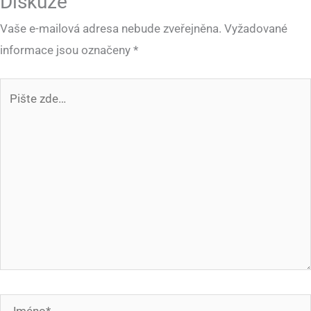
Diskuze
Vaše e-mailová adresa nebude zveřejněna.
Vyžadované
informace jsou označeny
*
Pište
zde…
Jméno*