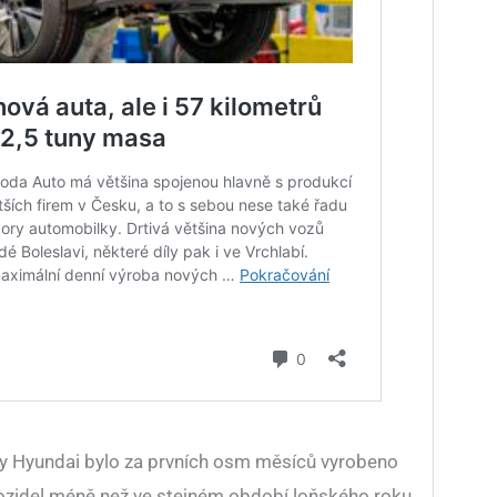
 Hyundai bylo za prvních osm měsíců vyrobeno
vozidel méně než ve stejném období loňského roku.