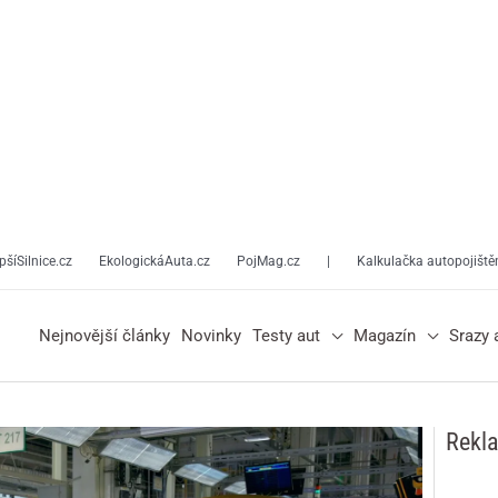
pšíSilnice.cz
EkologickáAuta.cz
PojMag.cz
|
Kalkulačka autopojiště
Nejnovější články
Novinky
Testy aut
Magazín
Srazy 
Rekl