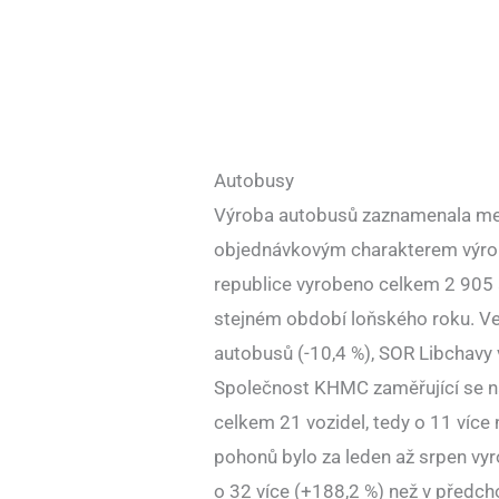
Autobusy
Výroba autobusů zaznamenala me
objednávkovým charakterem výrob
republice vyrobeno celkem 2 905 
stejném období loňského roku. V
autobusů (-10,4 %), SOR Libchavy
Společnost KHMC zaměřující se na
celkem 21 vozidel, tedy o 11 více
pohonů bylo za leden až srpen vy
o 32 více (+188,2 %) než v předch