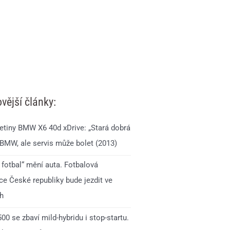
vější články:
jetiny BMW X6 40d xDrive: „Stará dobrá
 BMW, ale servis může bolet (2013)
 fotbal“ mění auta. Fotbalová
ce České republiky bude jezdit ve
h
0 se zbaví mild-hybridu i stop-startu.