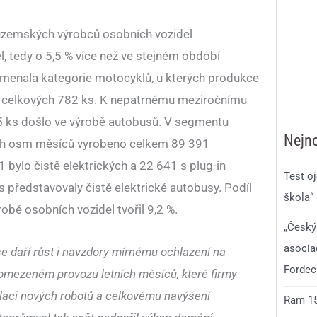
tuzemských výrobců osobních vozidel
, tedy o 5,5 % více než ve stejném období
amenala kategorie motocyklů, u kterých produkce
a celkových 782 ks. K nepatrnému meziročnímu
 ks došlo ve výrobě autobusů. V segmentu
Nejno
ních osm měsíců vyrobeno celkem 89 391
1 bylo čistě elektrických a 22 641 s plug-in
Test o
představovaly čistě elektrické autobusy. Podíl
škola“
robě osobních vozidel tvořil 9,2 %.
„Český
asocia
e daří růst i navzdory mírnému ochlazení na
Fordec
v omezeném provozu letních měsíců, které firmy
talaci nových robotů a celkovému navýšení
Ram 150