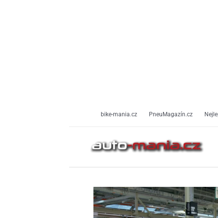
Přeskočit
na
obsah
bike-mania.cz
PneuMagazín.cz
Nejle