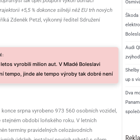
oprůmysl tak opět podpořil výkon domácí
Osmivá
ajektorii +5,5 % dokonce silněji něž EU trh nových
Škoda 
říká Zdeněk Petzl, výkonný ředitel Sdružení
elektro
Bolesl
Audi Q8
É:
zvýhodn
letos vyrobili milion aut. V Mladé Boleslavi
Shelby 
í tempo, jinde ale tempo výroby tak dobré není
up s v
Dva mo
Paname
o konce srpna vyrobeno 973 560 osobních vozidel,
společ
e stejném období loňského roku. V letních
vněn termíny pravidelných celozávodních
Rekl
vních údržeb, instalací nových robotů s cílem