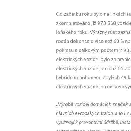
Od začátku roku bylo na linkách 
zkompletováno již 973 560 vozidel
loňského roku. Výrazný růst zazn
rostla dokonce o více než 60 % n
poklesu s celkovým počtem 2 905
elektrických vozidel bylo za prv
elektrických vozidel, z nichž 66 70
hybridním pohonem. Zbylých 49 ks 
elektrických vozidel na celkové vý
„Výrobě vozidel domácích značek s
hlavních evropských trzích, a to i 
využívají k preventivní údržbě, ins