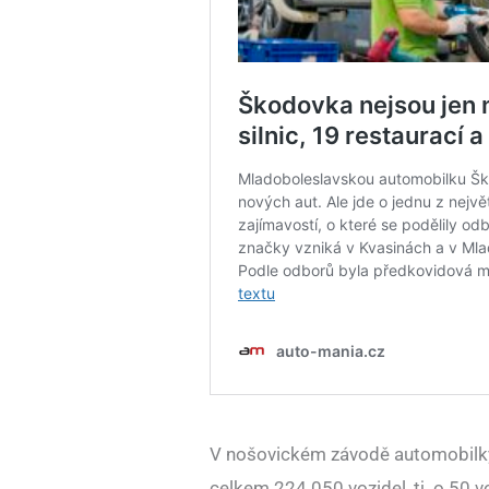
V nošovickém závodě automobilky
celkem 224 050 vozidel, tj. o 50 