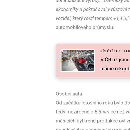
automatizace výroby. Tuzemský aut
ekonomiky a pokračoval v růstové tr
vozidel, který rostl tempem +1,4 %,“
automobilového průmyslu.
PŘEČTĚTE SI TAK
V ČR už jsme 
máme rekordn
Osobní auta
Od začátku letošního roku bylo d
tedy meziročně o 5,5 % více než v
měsících byl trend produkce ovli
dovolených a plánovaných preventi