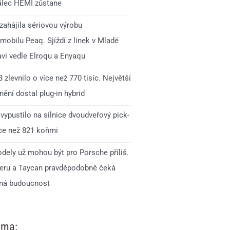
lec HEMI zůstane
zahájila sériovou výrobu
mobilu Peaq. Sjíždí z linek v Mladé
avi vedle Elroqu a Enyaqu
 zlevnilo o více než 770 tisíc. Největší
ění dostal plug-in hybrid
vypustilo na silnice dvoudveřový pick-
íce než 821 koňmi
dely už mohou být pro Porsche příliš.
ru a Taycan pravděpodobně čeká
ná budoucnost
ama: