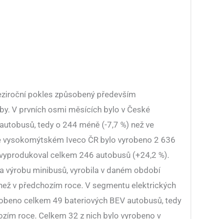
ziroční pokles způsobený především
y. V prvních osmi měsících bylo v České
autobusů, tedy o 244 méně (-7,7 %) než ve
e vysokomýtském Iveco ČR bylo vyrobeno 2 636
 vyprodukoval celkem 246 autobusů (+24,2 %).
 výrobu minibusů, vyrobila v daném období
 než v předchozím roce. V segmentu elektrických
robeno celkem 49 bateriových BEV autobusů, tedy
ozím roce. Celkem 32 z nich bylo vyrobeno v