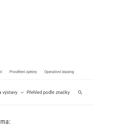
ní
Prověření ojetiny
Operativní leasing
Hledat
a výstavy
Přehled podle značky
ama: