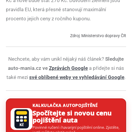
Kč a nově bude stát 270 Kč. Důvodem zlevnění jsou
pravidla EU, která přesně stanovují maximální
procento jejich ceny z ročního kuponu.
Zdroj: Ministerstvo dopravy ČR
Nechcete, aby vám unikl nějaký náš článek?
Sledujte
auto-mania.cz ve
Zprávách Google
a přidejte si nás
také mezi
své oblíbené weby ve vyhledávání Google
.
KALKULAČKA AUTOPOJIŠTĚNÍ
Spočítejte si novou cenu
pojištění auta
Kč
Povinné ručení i havarijní pojištění online. Zjistěte,