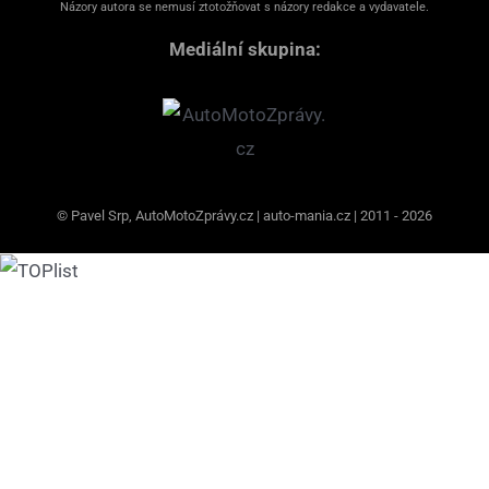
Názory autora se nemusí ztotožňovat s názory redakce a vydavatele.
Mediální skupina:
© Pavel Srp, AutoMotoZprávy.cz | auto-mania.cz | 2011 - 2026