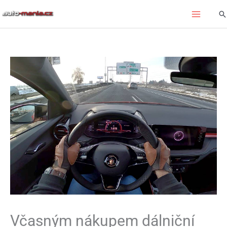
Přeskočit
Hl
na
obsah
Včasným nákupem dálniční