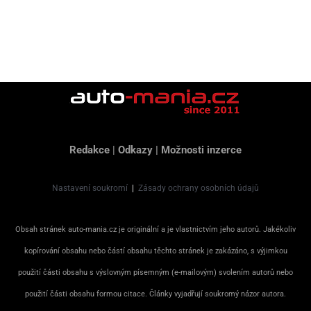
Redakce
|
Odkazy
|
Možnosti inzerce
Nastavení soukromí
|
Zásady ochrany osobních údajů
Obsah stránek auto-mania.cz je originální a je vlastnictvím jeho autorů. Jakékoliv
kopírování obsahu nebo částí obsahu těchto stránek je zakázáno, s výjimkou
použití části obsahu s výslovným písemným (e-mailovým) svolením autorů nebo
použití části obsahu formou citace. Články vyjadřují soukromý názor autora.