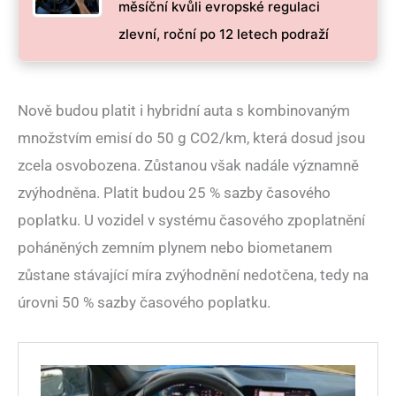
měsíční kvůli evropské regulaci
zlevní, roční po 12 letech podraží
Nově budou platit i hybridní auta s kombinovaným
množstvím emisí do 50 g CO2/km, která dosud jsou
zcela osvobozena. Zůstanou však nadále významně
zvýhodněna. Platit budou 25 % sazby časového
poplatku. U vozidel v systému časového zpoplatnění
poháněných zemním plynem nebo biometanem
zůstane stávající míra zvýhodnění nedotčena, tedy na
úrovni 50 % sazby časového poplatku.