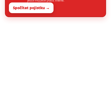
jestli můžete platit méně.
Spočítat pojistku →