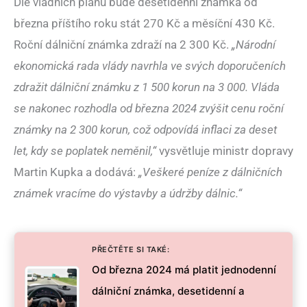
Dle vládních plánu bude desetidenní známka od
března příštího roku stát 270 Kč a měsíční 430 Kč.
Roční dálniční známka zdraží na 2 300 Kč.
„Národní
ekonomická rada vlády navrhla ve svých doporučeních
zdražit dálniční známku z 1 500 korun na 3 000. Vláda
se nakonec rozhodla od března 2024 zvýšit cenu roční
známky na 2 300 korun, což odpovídá inflaci za deset
let, kdy se poplatek neměnil,“
vysvětluje ministr dopravy
Martin Kupka a dodává:
„Veškeré peníze z dálničních
známek vracíme do výstavby a údržby dálnic.“
PŘEČTĚTE SI TAKÉ:
Od března 2024 má platit jednodenní
dálniční známka, desetidenní a