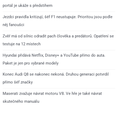
portál je ukáže s předstihem
Jezdci pravidla kritizují, šéf F1 neustupuje. Prioritou jsou podle
něj fanoušci
Zvěř má od silnic odradit pach člověka a predátorů. Opatření se
testuje na 12 místech
Hyundai přidává Netflix, Disney+ a YouTube přímo do auta.
Paket je jen pro vybrané modely
Konec Audi Q8 se nakonec nekoná. Druhou generaci potvrdil
přímo šéf značky
Maserati zvažuje návrat motoru V8. Ve hře je také návrat
skutečného manuálu