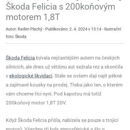
Škoda Felicia s 200koňovým
motorem 1,8T
Autor: Radim Plachý - Publikováno: 2. 4. 2024 v 13:14 - Ilustrační
foto: Škoda
Škoda Felicia
bývala nejčastějším autem na českých
silnicích, ale dnes už většinu aut sežrala rez a skončila
v
ekologické likvidaci
. Stále se ovšem dají najít pěkné
a zajímavé kousky na prodej. Třeba jako ten, o kterém
vám chceme říci nyní. Pod kapotou má totiž
200koňový motor 1,8T 20V.
Když Škoda Felicia přišla, nabízela se pouze s trojicí
motorů. Všechny tři byly atmosférické a šlo o