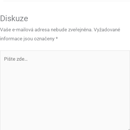
Diskuze
Vaše e-mailová adresa nebude zveřejněna.
Vyžadované
informace jsou označeny
*
Pište
zde…