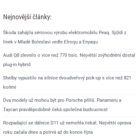
Nejnovější články:
Škoda zahájila sériovou výrobu elektromobilu Peaq. Sjíždí z
linek v Mladé Boleslavi vedle Elroqu a Enyaqu
Audi Q8 zlevnilo o více než 770 tisíc. Největší zvýhodnění dostal
plug-in hybrid
Shelby vypustilo na silnice dvoudveřový pick-up s více než 821
koňmi
Dva modely už mohou být pro Porsche příliš. Panameru a
Taycan pravděpodobně čeká společná budoucnost
Rozpadající se dálnice D11 už nemohla čekat. Největší oprava
roku začala dnes a potrvá až do konce října