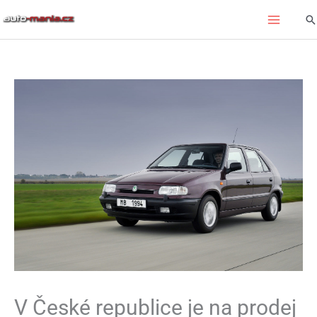
Přeskočit
Hl
na
obsah
V České republice je na prodej