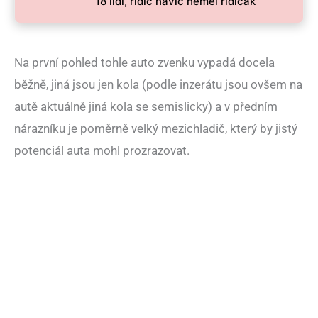
18 lidí, řidič navíc neměl řidičák
Na první pohled tohle auto zvenku vypadá docela
běžně, jiná jsou jen kola (podle inzerátu jsou ovšem na
autě aktuálně jiná kola se semislicky) a v předním
nárazníku je poměrně velký mezichladič, který by jistý
potenciál auta mohl prozrazovat.