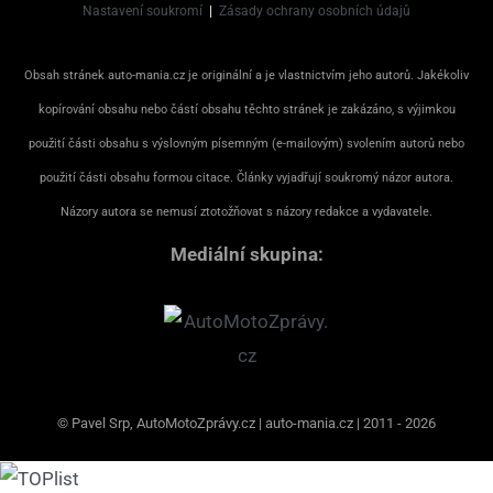
Nastavení soukromí
|
Zásady ochrany osobních údajů
Obsah stránek auto-mania.cz je originální a je vlastnictvím jeho autorů. Jakékoliv
kopírování obsahu nebo částí obsahu těchto stránek je zakázáno, s výjimkou
použití části obsahu s výslovným písemným (e-mailovým) svolením autorů nebo
použití části obsahu formou citace. Články vyjadřují soukromý názor autora.
Názory autora se nemusí ztotožňovat s názory redakce a vydavatele.
Mediální skupina:
© Pavel Srp, AutoMotoZprávy.cz | auto-mania.cz | 2011 - 2026