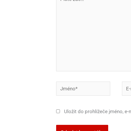
zde…
Jméno*
E-
mail
Uložit do prohlížeče jméno, e