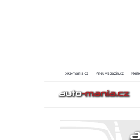
Přeskočit
na
obsah
bike-mania.cz
PneuMagazín.cz
Nejle