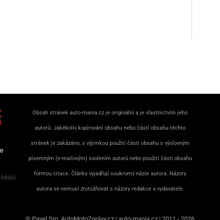
Obsah stránek auto-mania.cz je originální a je vlastnictvím jeho
autorů. Jakékoliv kopírování obsahu nebo částí obsahu těchto
stránek je zakázáno, s výjimkou použití části obsahu s výslovným
e
písemným (e-mailovým) svolením autorů nebo použití části obsahu
formou citace. Články vyjadřují soukromý názor autora. Názory
 údajů
autora se nemusí ztotožňovat s názory redakce a vydavatele.
© Pavel Srp, AutoMotoZprávy.cz | auto-mania.cz | 2011 - 2026