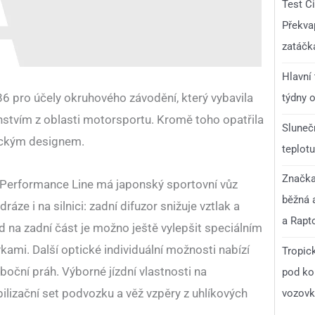
Test C
Překvap
zatáčk
Hlavní
6 pro účely okruhového závodění, který vybavila
týdny o
enstvím z oblasti motorsportu. Kromě toho opatřila
Slunečn
ickým designem.
teplotu
Značka 
Performance Line má japonský sportovní vůz
běžná 
ze i na silnici: zadní difuzor snižuje vztlak a
a Rapt
ed na zadní část je možno ještě vylepšit speciálním
ami. Další optické individuální možnosti nabízí
Tropick
 boční práh. Výborné jízdní vlastnosti na
pod ko
bilizační set podvozku a věž vzpěry z uhlíkových
vozovka