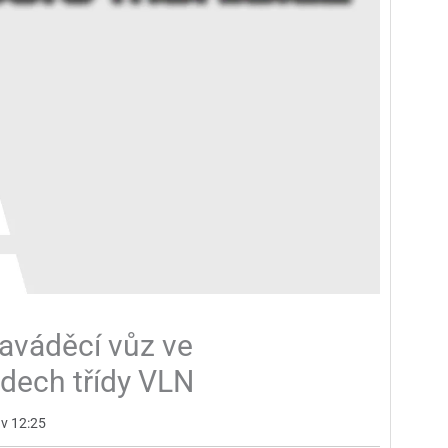
aváděcí vůz ve
odech třídy VLN
 v 12:25