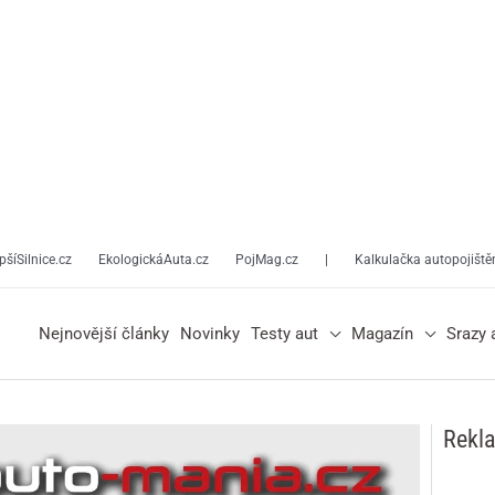
pšíSilnice.cz
EkologickáAuta.cz
PojMag.cz
|
Kalkulačka autopojiště
Nejnovější články
Novinky
Testy aut
Magazín
Srazy 
Rekl