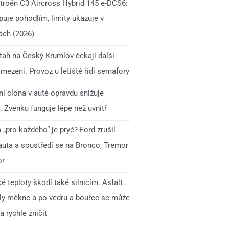
itroën C3 Aircross Hybrid 145 e-DCS6:
uje pohodlím, limity ukazuje v
ách (2026)
 tah na Český Krumlov čekají další
mezení. Provoz u letiště řídí semafory
í clona v autě opravdu snižuje
. Zvenku funguje lépe než uvnitř
„pro každého“ je pryč? Ford zrušil
auta a soustředí se na Bronco, Tremor
or
é teploty škodí také silnicím. Asfalt
ly měkne a po vedru a bouřce se může
 rychle zničit