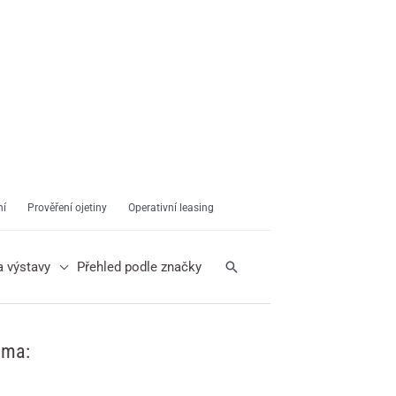
ní
Prověření ojetiny
Operativní leasing
Hledat
a výstavy
Přehled podle značky
ama: