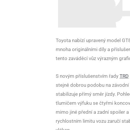
Toyota nabízí upravený model GT8
mnoha originálními díly a přísluš
tento zaváděcí vůz výrazným graf
S novým příslušenstvím řady
TRD
stejně dobrou podobu na závodní drá
stabilizuje přímý směr jízdy. Pohl
tlumičem výfuku se čtyřmi koncovk
mimo jiné přední a zadní spoiler a
rychlostním limitu vozu zaručí sta
vláken.