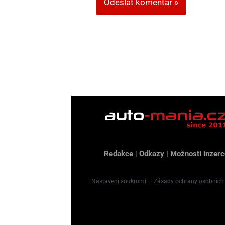
Redakce
|
Odkazy
|
Možnosti inzerc
Nastavení soukromí
|
Zásady ochrany osobních