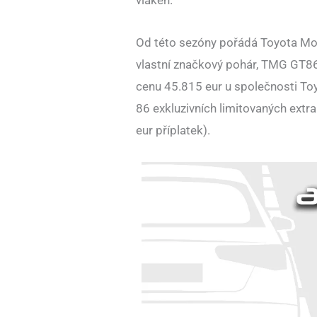
Od této sezóny pořádá Toyota Mo
vlastní značkový pohár, TMG GT86 
cenu 45.815 eur u společnosti To
86 exkluzivních limitovaných ext
eur příplatek).