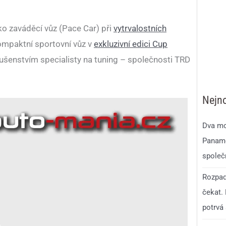
ko zaváděcí vůz (Pace Car) při
vytrvalostních
ompaktní sportovní vůz v
exkluzivní edici Cup
ušenstvím specialisty na tuning – společnosti TRD
Nejno
Dva mo
Paname
společ
Rozpad
čekat.
potrvá 