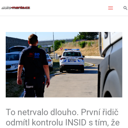
Přeskočit
Hl
na
obsah
To netrvalo dlouho. První řidič
odmítl kontrolu INSID s tím, že