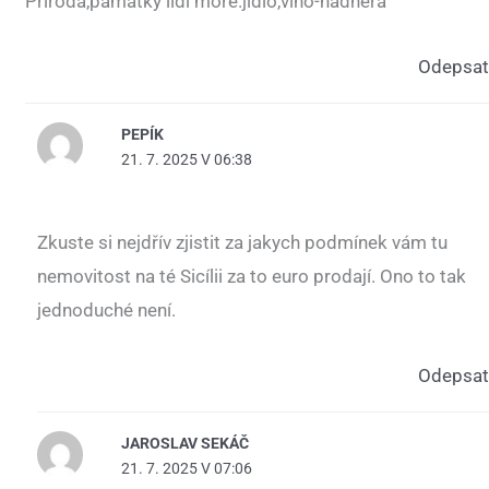
Příroda,památky lidi moře.jídlo,víno-nádhera
Odepsat
PEPÍK
21. 7. 2025 V 06:38
Zkuste si nejdřív zjistit za jakych podmínek vám tu
nemovitost na té Sicílii za to euro prodají. Ono to tak
jednoduché není.
Odepsat
JAROSLAV SEKÁČ
21. 7. 2025 V 07:06