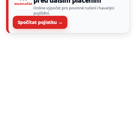
před dalším placením
KALKULAČKA
Online výpočet pro povinné ručení i havarijní
pojištění.
Spočítat pojistku →