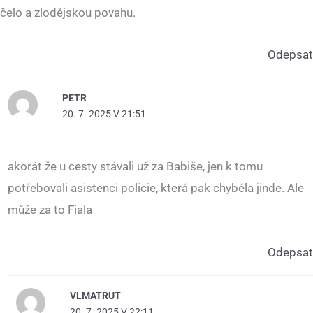
čelo a zlodějskou povahu.
Odepsat
PETR
20. 7. 2025 V 21:51
akorát že u cesty stávali už za Babiše, jen k tomu
potřebovali asistenci policie, která pak chyběla jinde. Ale
může za to Fiala
Odepsat
VLMATRUT
20. 7. 2025 V 22:11