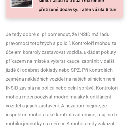
silnic? Jsou to třeba i extrémně
přetížené dodávky. Tahle vážila 8 tun
Je tedy dobré si připomenout, že INSID má řadu
pravomocí totožných s policií. Kontroloři mohou za
účelem kontroly zastavovat vozidla, ukládat pokuty
příkazem na místě a vybírat kauce, zabránit v další
jízdě či odebrat doklady nebo SPZ. Při kontrolách
zejména nákladních vozidel na našich silnicích není
INSID závislá na policii nebo celní správě. Kontroloři
mohou moci používat modré majáky k odklánění
vozidel a jejich zastavení. A nezapomínejme, že
inspektoři mohou také kontrolovat emise, mají na to
mobilní jednotky na měření. A mohou tedy zakázat