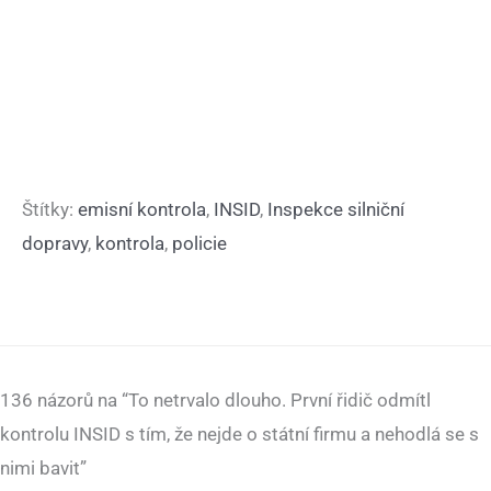
Štítky:
emisní kontrola
,
INSID
,
Inspekce silniční
dopravy
,
kontrola
,
policie
136 názorů na “To netrvalo dlouho. První řidič odmítl
kontrolu INSID s tím, že nejde o státní firmu a nehodlá se s
nimi bavit”