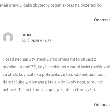
Mají pravdu, další zbytečný orgán,akorát na buzeraci lidí.
Odepsat
JITKA
22. 7. 2025 V 14:35
Pořád nechápu ty stesky. Připomíná mi to situaci z
prvního stupně ZŠ, když se chlapci v zadní lavici rozčilovali
ve chvíli, kdy učitelka pohrozila, že ten, kdo nebude nosit
domácí úkoly, dostane pětku. Kdo úkoly nosí, tomu nic
nehrozí. Tak si říkám, chlapci, jak jste na tom vy?:-)
Odepsat