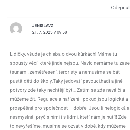
Odepsat
JENISLAVZ
21. 7. 2025 V 09:58
Lidičky, všude je chleba o dvou kůrkách! Máme tu
spousty věcí, které jinde nejsou. Navíc nemáme tu zase
tsunami, zemětřesení, teroristy a nemusíme se bát
pustit děti do školy.Taky jedovatí pavouci,hadi a jiné
potvory zde taky nechtějí být… Zatím se zde neválčí a
můžeme žít. Regulace a nařízení : pokud jsou logická a
prospěšná pro společnost – dobře. Jsou-li nelogická a
nesmyslná -pryč s nimi i s lidmi, kteří nám je nutí!! Zde
to nevyřešíme, musíme se ozvat v době, kdy můžeme