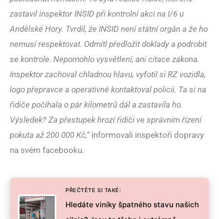
zastavil inspektor INSID při kontrolní akci na I/6 u
Andělské Hory. Tvrdil, že INSID není státní orgán a že ho
nemusí respektovat. Odmítl předložit doklady a podrobit
se kontrole. Nepomohlo vysvětlení, ani citace zákona.
Inspektor zachoval chladnou hlavu, vyfotil si RZ vozidla,
logo přepravce a operativně kontaktoval policii. Ta si na
řidiče počíhala o pár kilometrů dál a zastavila ho.
Výsledek? Za přestupek hrozí řidiči ve správním řízení
pokuta až 200 000 Kč,“
informovali inspektoři dopravy
na svém facebooku.
PŘEČTĚTE SI TAKÉ:
Hledáte viníky špatného stavu našich