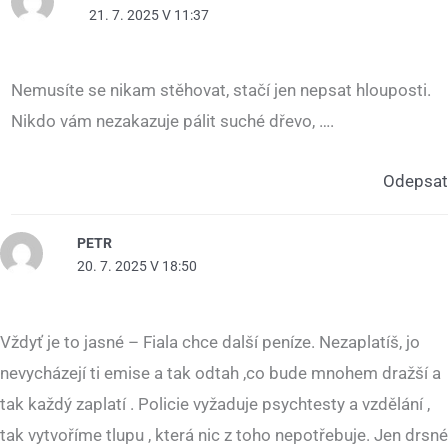
21. 7. 2025 V 11:37
Nemusíte se nikam stěhovat, stačí jen nepsat hlouposti.
Nikdo vám nezakazuje pálit suché dřevo, ….
Odepsat
PETR
20. 7. 2025 V 18:50
Vždyť je to jasné – Fiala chce další peníze. Nezaplatíš, jo
nevycházejí ti emise a tak odtah ,co bude mnohem dražší a
tak každý zaplatí . Policie vyžaduje psychtesty a vzdělání ,
tak vytvoříme tlupu , která nic z toho nepotřebuje. Jen drsné