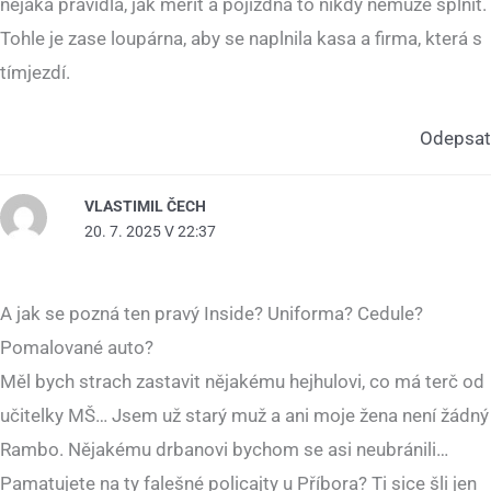
nějaká pravidla, jak měřit a pojízdná to nikdy nemůže splnit.
Tohle je zase loupárna, aby se naplnila kasa a firma, která s
tímjezdí.
Odepsat
VLASTIMIL ČECH
20. 7. 2025 V 22:37
A jak se pozná ten pravý Inside? Uniforma? Cedule?
Pomalované auto?
Měl bych strach zastavit nějakému hejhulovi, co má terč od
učitelky MŠ… Jsem už starý muž a ani moje žena není žádný
Rambo. Nějakému drbanovi bychom se asi neubránili…
Pamatujete na ty falešné policajty u Příbora? Ti sice šli jen