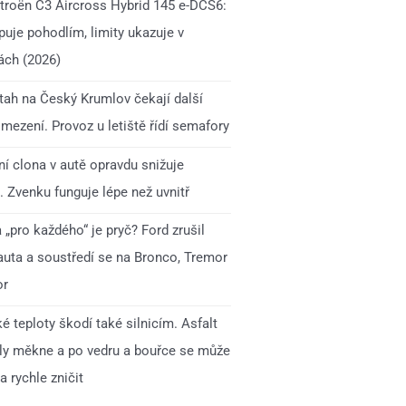
itroën C3 Aircross Hybrid 145 e-DCS6:
uje pohodlím, limity ukazuje v
ách (2026)
 tah na Český Krumlov čekají další
mezení. Provoz u letiště řídí semafory
í clona v autě opravdu snižuje
. Zvenku funguje lépe než uvnitř
„pro každého“ je pryč? Ford zrušil
auta a soustředí se na Bronco, Tremor
or
é teploty škodí také silnicím. Asfalt
ly měkne a po vedru a bouřce se může
 rychle zničit