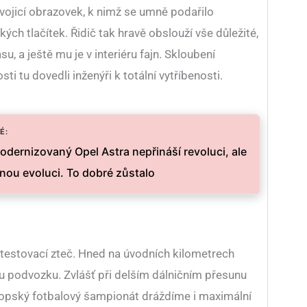
vojicí obrazovek, k nimž se umně podařilo
ch tlačítek. Řidič tak hravě obslouží vše důležité,
su, a ještě mu je v interiéru fajn. Skloubení
i tu dovedli inženýři k totální vytříbenosti.
É:
Modernizovaný Opel Astra nepřináší revoluci, ale
nou evoluci. To dobré zůstalo
estovací zteč. Hned na úvodních kilometrech
podvozku. Zvlášť při delším dálničním přesunu
vropský fotbalový šampionát dráždíme i maximální