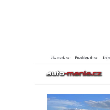
Přeskočit
na
obsah
bike-mania.cz
PneuMagazín.cz
Nejle