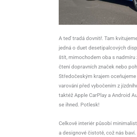
A teď tradá dovnitř. Tam kvitujem
jedná o duet desetipalcových displ
štít, mimochodem oba s nadmíru zd
čtení dopravních značek nebo pohod
Středočeským krajem oceňujeme 
varování před vybočením z jízdníh
taktéž Apple CarPlay a Android Au
se ihned. Potlesk!
Celkově interiér působí minimalis
a designové čistotě, což nás baví