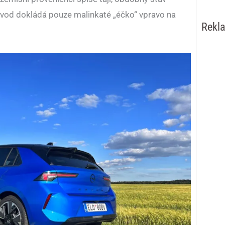
ůvod dokládá pouze malinkaté „éčko“ vpravo na
Rekl