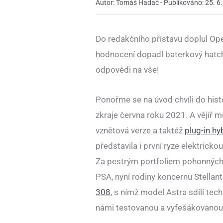
Autor: Tomáš Hadač - Publikováno: 25. 6
Do redakčního přístavu doplul Op
hodnocení dopadl baterkový hatc
odpovědi na vše!
Ponořme se na úvod chvíli do hist
zkraje června roku 2021. A vějíř m
vznětová verze a taktéž
plug-in hy
představila i první ryze elektrick
Za pestrým portfoliem pohonných 
PSA, nyní rodiny koncernu Stellant
308
, s nímž model Astra sdílí tec
námi testovanou a vyfešákovanou 