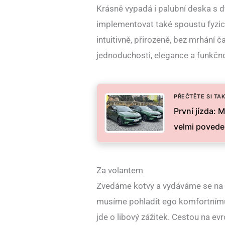
Krásně vypadá i palubní deska s d
implementovat také spoustu fyzický
intuitivně, přirozeně, bez mrhání ča
jednoduchosti, elegance a funkčnost
PŘEČTĚTE SI TAK
První jízda: 
velmi povede
Za volantem
Zvedáme kotvy a vydáváme se na t
musíme pohladit ego komfortnímu 
jde o libový zážitek. Cestou na e