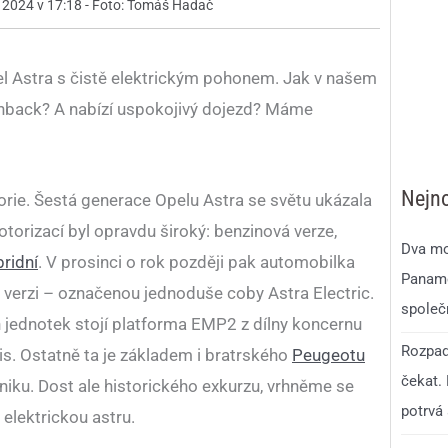
. 2024 v 17:18 - Foto: Tomáš Hadač
el Astra s čistě elektrickým pohonem. Jak v našem
hback? A nabízí uspokojivý dojezd? Máme
Nejno
orie. Šestá generace Opelu Astra se světu ukázala
otorizací byl opravdu široký: benzinová verze,
Dva mo
bridní
. V prosinci o rok později pak automobilka
Paname
ou verzi – označenou jednoduše coby Astra Electric.
společ
jednotek stojí platforma EMP2 z dílny koncernu
Rozpad
is. Ostatně ta je základem i bratrského
Peugeotu
čekat.
hniku. Dost ale historického exkurzu, vrhněme se
potrvá 
elektrickou astru.