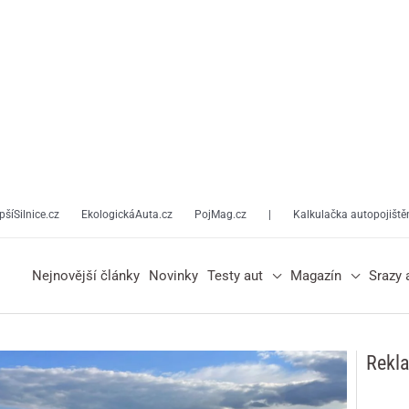
pšíSilnice.cz
EkologickáAuta.cz
PojMag.cz
|
Kalkulačka autopojiště
Nejnovější články
Novinky
Testy aut
Magazín
Srazy 
Rekl