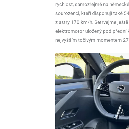
rychlost, samozřejmě na německé d
sourozenci, kteří disponují také 5
z astry 170 km/h. Setrvejme ještě
elektromotor uložený pod přední k
nejvyšším točivým momentem 27