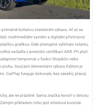
e primárně bohatou standardní výbavu. Ať už se
ejů: multimediální systém a digitální přístrojový
ařilou grafikou. Dále jmenujme vyhřívání volantu,
lná sedadla s prestižní certifikací AGR. Při plutí
adaptivní tempomat s funkcí Stop&Go nebo
o pruhu. Součástí elementární výbavy Edition je
to. CarPlay funguje dokonale, bez záseků, připojí
ticky, ale ne prázdně. Sama značka hovoří o detoxu
. Zářným příkladem toho jest středová konzole.