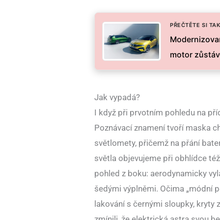
PŘEČTĚTE SI TAK
Modernizovan
motor zůstáv
Jak vypadá?
I když při prvotním pohledu na příď
Poznávací znamení tvoří maska chl
světlomety, přičemž na přání bate
světla objevujeme při obhlídce též
pohled z boku: aerodynamicky vy
šedými výplněmi. Očima „módní p
lakování s černými sloupky, kryty 
zmínili, že elektrická astra svou 