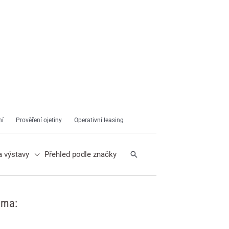
ní
Prověření ojetiny
Operativní leasing
Hledat
a výstavy
Přehled podle značky
ama: