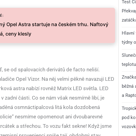
Test C
Překvap
É:
zatáčk
ý Opel Astra startuje na českém trhu. Naftový
Hlavní
á, ceny klesly
týdny o
Slunečn
teplotu
, se od spalovacích derivátů de facto neliší.
Značka 
adiče Opel Vizor. Na něj velmi pěkně navazují LED
běžná 
rková astra nabízí rovněž Matrix LED světla. LED
a Rapt
 v zadní části. Co se nám však nesmírně líbí, je
laděná osmnáctipalcová litá kola dozdobená
Tropick
olicie“ nesmíme opomenout ani dvoubarevné
pod ko
zrcátek a střechou. To vozu fakt sekne! Když jsme
vozovka
bezemisní provenienci spíše tají, obdobný stav