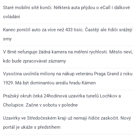
Staré mobilní sítě končí. Některá auta přijdou o eCall i dálkové
ovládání
Kanec poničil auto za více než 433 tisíc. Častěji ale řidiči srážejí
srny
V Brně nefunguje žádná kamera na měření rychlosti. Město neví,
kdo bude zpracovávat záznamy
Vysočina uvolnila miliony na nákup veteránu Praga Grand z roku
1929. Má být dominantou areálu hradu Kámen
Pražský okruh čeká 24hodinová uzavírka tunelů Lochkov a
Cholupice. Začne v sobotu v poledne
Uzavírky ve Středočeském kraji už nemají řidiče zaskočit. Nový
portál je ukáže s předstihem