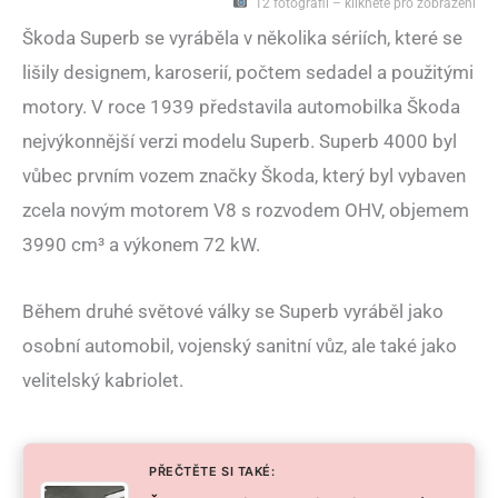
12 fotografií – klikněte pro zobrazení
Škoda Superb se vyráběla v několika sériích, které se
lišily designem, karoserií, počtem sedadel a použitými
motory. V roce 1939 představila automobilka Škoda
nejvýkonnější verzi modelu Superb. Superb 4000 byl
vůbec prvním vozem značky Škoda, který byl vybaven
zcela novým motorem V8 s rozvodem OHV, objemem
3990 cm³ a výkonem 72 kW.
Během druhé světové války se Superb vyráběl jako
osobní automobil, vojenský sanitní vůz, ale také jako
velitelský kabriolet.
PŘEČTĚTE SI TAKÉ: