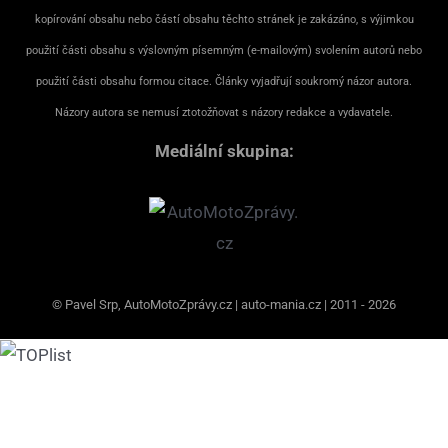
kopírování obsahu nebo částí obsahu těchto stránek je zakázáno, s výjimkou
použití části obsahu s výslovným písemným (e-mailovým) svolením autorů nebo
použití části obsahu formou citace. Články vyjadřují soukromý názor autora.
Názory autora se nemusí ztotožňovat s názory redakce a vydavatele.
Mediální skupina:
© Pavel Srp, AutoMotoZprávy.cz | auto-mania.cz | 2011 - 2026