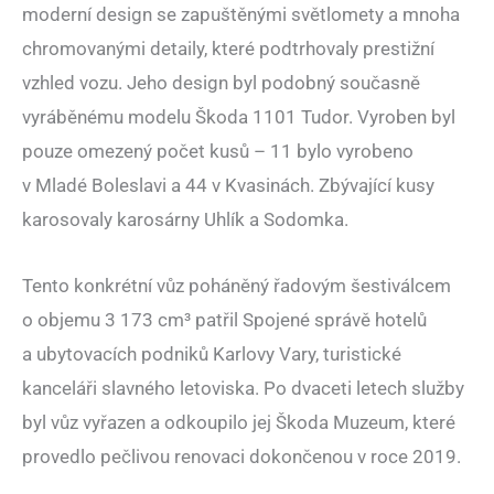
moderní design se zapuštěnými světlomety a mnoha
chromovanými detaily, které podtrhovaly prestižní
vzhled vozu. Jeho design byl podobný současně
vyráběnému modelu Škoda 1101 Tudor. Vyroben byl
pouze omezený počet kusů – 11 bylo vyrobeno
v Mladé Boleslavi a 44 v Kvasinách. Zbývající kusy
karosovaly karosárny Uhlík a Sodomka.
Tento konkrétní vůz poháněný řadovým šestiválcem
o objemu 3 173 cm³ patřil Spojené správě hotelů
a ubytovacích podniků Karlovy Vary, turistické
kanceláři slavného letoviska. Po dvaceti letech služby
byl vůz vyřazen a odkoupilo jej Škoda Muzeum, které
provedlo pečlivou renovaci dokončenou v roce 2019.