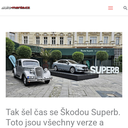
Přeskočit
Hl
na
obsah
Tak šel čas se Škodou Superb.
Toto jsou všechny verze a