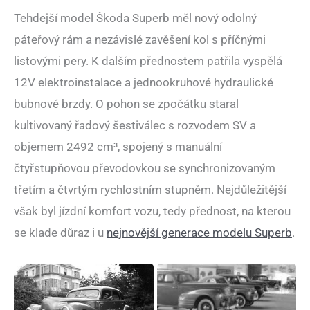
Tehdejší model Škoda Superb měl nový odolný
páteřový rám a nezávislé zavěšení kol s příčnými
listovými pery. K dalším přednostem patřila vyspělá
12V elektroinstalace a jednookruhové hydraulické
bubnové brzdy. O pohon se zpočátku staral
kultivovaný řadový šestiválec s rozvodem SV a
objemem 2492 cm³, spojený s manuální
čtyřstupňovou převodovkou se synchronizovaným
třetím a čtvrtým rychlostním stupněm. Nejdůležitější
však byl jízdní komfort vozu, tedy přednost, na kterou
se klade důraz i u
nejnovější generace modelu Superb
.