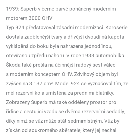
1939: Superb v černé barvě poháněný moderním
motorem 3000 OHV
Typ 924 představoval zásadní modernizaci. Karoserie
dostala zaoblenější tvary a dřívější dvoudílná kapota
vyklápěná do boku byla nahrazena jednodílnou,
otevíranou zpředu nahoru. V roce 1938 automobilka
Škoda také přešla na účinnější řadový šestiválec
s moderním konceptem OHV. Zdvihový objem byl
zvýšen na 3 137 cm³. Model 924 se vyznačoval tím, že
měl rezervní kola umístěna za předními blatníky.
Zobrazený Superb má také oddělený prostor pro
řidiče a cestující vzadu se dvěma rezervními sedadly,
díky nimž se vůz může stát sedmimístným. Vůz byl
získán od soukromého sběratele, který jej nechal