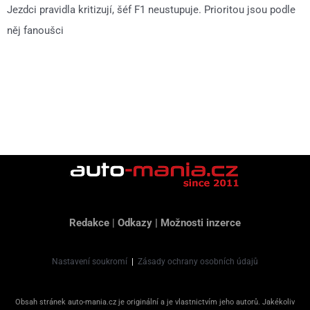
Jezdci pravidla kritizují, šéf F1 neustupuje. Prioritou jsou podle
něj fanoušci
Redakce
|
Odkazy
|
Možnosti inzerce
Nastavení soukromí
|
Zásady ochrany osobních údajů
Obsah stránek auto-mania.cz je originální a je vlastnictvím jeho autorů. Jakékoliv