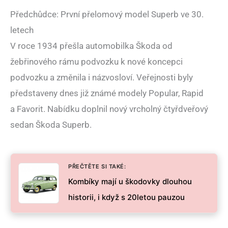
Předchůdce: První přelomový model Superb ve 30.
letech
V roce 1934 přešla automobilka Škoda od
žebřinového rámu podvozku k nové koncepci
podvozku a změnila i názvosloví. Veřejnosti byly
představeny dnes již známé modely Popular, Rapid
a Favorit. Nabídku doplnil nový vrcholný čtyřdveřový
sedan Škoda Superb.
PŘEČTĚTE SI TAKÉ:
Kombíky mají u škodovky dlouhou
historii, i když s 20letou pauzou