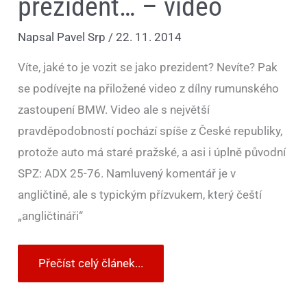
prezident… – video
Napsal
Pavel Srp
/
22. 11. 2014
Víte, jaké to je vozit se jako prezident? Nevíte? Pak
se podívejte na přiložené video z dílny rumunského
zastoupení BMW. Video ale s největší
pravděpodobností pochází spíše z České republiky,
protože auto má staré pražské, a asi i úplně původní
SPZ: ADX 25-76. Namluvený komentář je v
angličtině, ale s typickým přízvukem, který čeští
„angličtináři“
Přečíst celý článek...