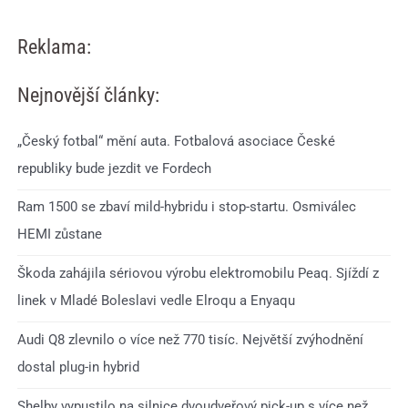
Reklama:
Nejnovější články:
„Český fotbal“ mění auta. Fotbalová asociace České
republiky bude jezdit ve Fordech
Ram 1500 se zbaví mild-hybridu i stop-startu. Osmiválec
HEMI zůstane
Škoda zahájila sériovou výrobu elektromobilu Peaq. Sjíždí z
linek v Mladé Boleslavi vedle Elroqu a Enyaqu
Audi Q8 zlevnilo o více než 770 tisíc. Největší zvýhodnění
dostal plug-in hybrid
Shelby vypustilo na silnice dvoudveřový pick-up s více než