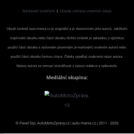
Nastavení soukromí
|
Zásady ochrany osobních údajů
Obsah stránek auto-mania.cz je originální a je vlastnictvím jeho autorů. Jakékoliv
kopírování obsahu nebo částí obsahu těchto stránek je zakázáno, s výjimkou
použití části obsahu s výslovným písemným (e-mailovým) svolením autorů nebo
použití části obsahu formou citace. Články vyjadřují soukromý názor autora.
Názory autora se nemusí ztotožňovat s názory redakce a vydavatele.
Mediální skupina:
© Pavel Srp, AutoMotoZprávy.cz | auto-mania.cz | 2011 - 2026