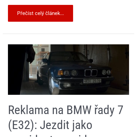
Přečíst celý článek...
Reklama
na
BMW
řady
7
(E32):
Jezdit
jako
prezident…
–
video
Reklama na BMW řady 7
(E32): Jezdit jako