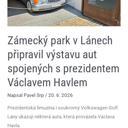
s
prezidentem
Václavem
Havlem
Zámecký park v Lánech
připravil výstavu aut
spojených s prezidentem
Václavem Havlem
Napsal
Pavel Srp
/
20. 6. 2026
Prezidentská limuzína i soukromý Volkswagen Golf.
Lány ukazují některá auta, která provázela Václava
Havla.