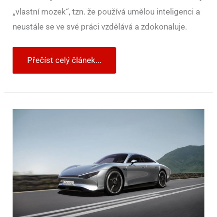
„vlastní mozek“, tzn. že používá umělou inteligenci a
neustále se ve své práci vzdělává a zdokonaluje.
Přečíst celý článek...
Automobiloví
designeři
jsou
elita,
ale
brzy
podle
Mercedesu
nebudou
vůbec
potřeba.
Nahradí
je