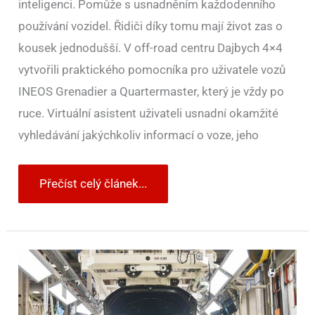
inteligenci. Pomůže s usnadněním každodenního
používání vozidel. Řidiči díky tomu mají život zas o
kousek jednodušší. V off-road centru Dajbych 4×4
vytvořili praktického pomocníka pro uživatele vozů
INEOS Grenadier a Quartermaster, který je vždy po
ruce. Virtuální asistent uživateli usnadní okamžité
vyhledávání jakýchkoliv informací o voze, jeho
Přečíst celý článek...
Automobilový
průmysl
v
roce
2025:
Elektromobily,