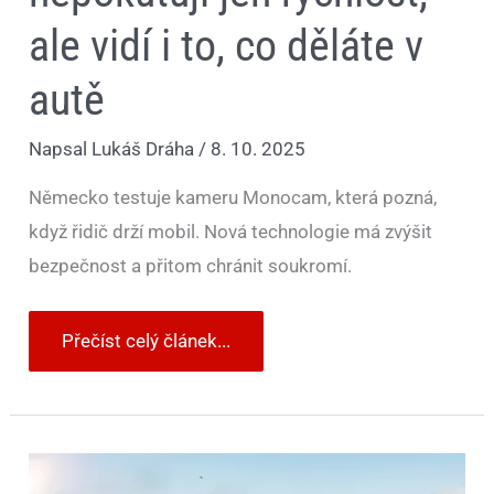
ale vidí i to, co děláte v
autě
Napsal
Lukáš Dráha
/
8. 10. 2025
Německo testuje kameru Monocam, která pozná,
když řidič drží mobil. Nová technologie má zvýšit
bezpečnost a přitom chránit soukromí.
Přečíst celý článek...
Supersport,
který