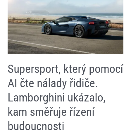
pomocí
AI
čte
nálady
řidiče.
Lamborghini
ukázalo,
kam
směřuje
řízení
budoucnosti
Supersport, který pomocí
AI čte nálady řidiče.
Lamborghini ukázalo,
kam směřuje řízení
budoucnosti