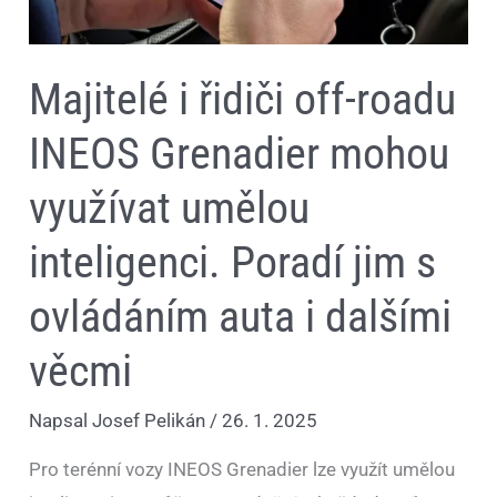
Poradí
jim
s
ovládáním
Majitelé i řidiči off-roadu
auta
i
dalšími
INEOS Grenadier mohou
věcmi
využívat umělou
inteligenci. Poradí jim s
ovládáním auta i dalšími
věcmi
Napsal
Josef Pelikán
/
26. 1. 2025
Pro terénní vozy INEOS Grenadier lze využít umělou