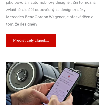
jako povolání automobilový designér. Zní to možná
zvláštně, ale šéf odpovědný za design značky
Mercedes-Benz Gordon Wagener je přesvědčen o
tom, že designéry
Přečíst celý článek...
Majitelé
i
řidiči
off-
roadu
INEOS
Grenadier
mohou
využívat
umělou
inteligenci.