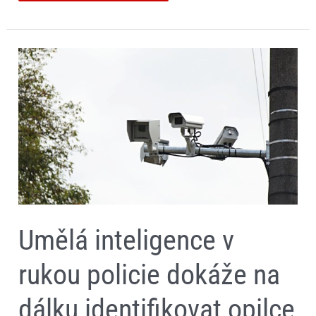
Umělá
inteligence
v
rukou
policie
dokáže
na
dálku
identifikovat
opilce
za
volantem,
řidiče
s
mobilem
Umělá inteligence v
i
bez
pásu
rukou policie dokáže na
dálku identifikovat opilce