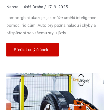
Napsal
Lukáš Dráha
/
17. 9. 2025
Lamborghini ukazuje, jak může umělá inteligence
pomoci řidičům. Auto prý pozná náladu i chyby a
přizpůsobí se vašemu stylu jízdy.
Přečíst celý článek...
Kontaktní
plocha
o
velikosti
pohlednice,
která
rozhoduje
o
bezpečnosti.