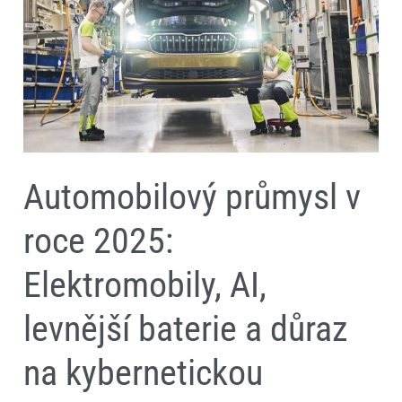
AI,
levnější
baterie
a
důraz
na
kybernetickou
bezpečnost
Automobilový průmysl v
roce 2025:
Elektromobily, AI,
levnější baterie a důraz
na kybernetickou