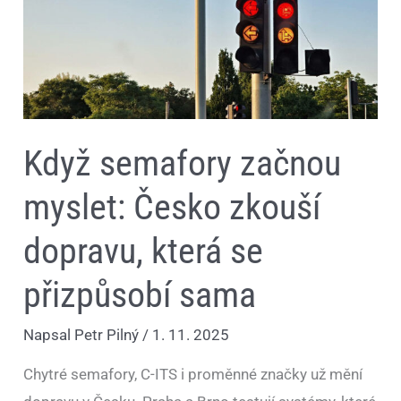
se
přizpůsobí
sama
Když semafory začnou
myslet: Česko zkouší
dopravu, která se
přizpůsobí sama
Napsal
Petr Pilný
/
1. 11. 2025
Chytré semafory, C-ITS i proměnné značky už mění