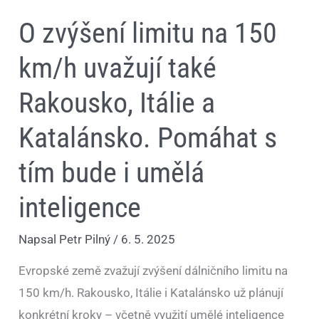
s
tím
O zvýšení limitu na 150
bude
i
umělá
km/h uvažují také
inteligence
Rakousko, Itálie a
Katalánsko. Pomáhat s
tím bude i umělá
inteligence
Napsal
Petr Pilný
/
6. 5. 2025
Evropské země zvažují zvýšení dálničního limitu na
150 km/h. Rakousko, Itálie i Katalánsko už plánují
konkrétní kroky – včetně využití umělé inteligence