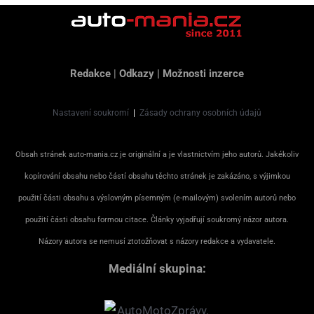
Redakce
|
Odkazy
|
Možnosti inzerce
Nastavení soukromí
|
Zásady ochrany osobních údajů
Obsah stránek auto-mania.cz je originální a je vlastnictvím jeho autorů. Jakékoliv
kopírování obsahu nebo částí obsahu těchto stránek je zakázáno, s výjimkou
použití části obsahu s výslovným písemným (e-mailovým) svolením autorů nebo
použití části obsahu formou citace. Články vyjadřují soukromý názor autora.
Názory autora se nemusí ztotožňovat s názory redakce a vydavatele.
Mediální skupina: