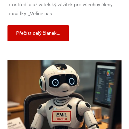
prostředí a uživatelský zážitek pro všechny členy
posádky. „Velice nás
Přečíst celý článek...
V
Praze
8
řeší
přestupky
za
špatné
parkování
softwarový
robot.
Jmenuje
se
Emil