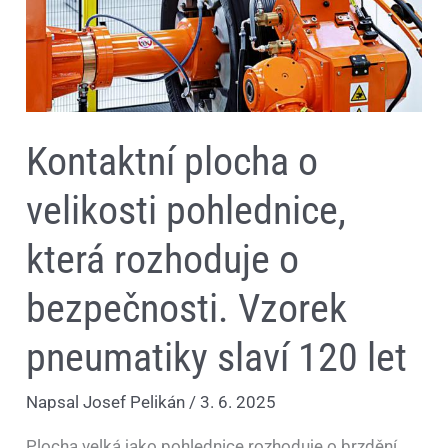
Vzorek
pneumatiky
slaví
120
let
Kontaktní plocha o
velikosti pohlednice,
která rozhoduje o
bezpečnosti. Vzorek
pneumatiky slaví 120 let
Napsal
Josef Pelikán
/
3. 6. 2025
Plocha velká jako pohlednice rozhoduje o brzdění,