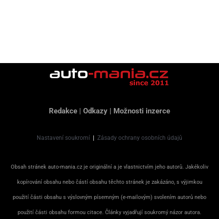
Redakce
|
Odkazy
|
Možnosti inzerce
Nastavení soukromí
|
Zásady ochrany osobních údajů
Obsah stránek auto-mania.cz je originální a je vlastnictvím jeho autorů. Jakékoliv
kopírování obsahu nebo částí obsahu těchto stránek je zakázáno, s výjimkou
použití části obsahu s výslovným písemným (e-mailovým) svolením autorů nebo
použití části obsahu formou citace. Články vyjadřují soukromý názor autora.