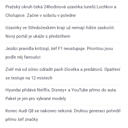
Pražský okruh čeká 24hodinová uzavírka tunelů Lochkov a
Cholupice. Začne v sobotu v poledne
Uzavírky ve Středočeském kraji už nemají řidiče zaskočit.
Nový portál je ukáže s předstihem
Jezdci pravidla kritizují, šéf F1 neustupuje. Prioritou jsou
podle něj fanoušci
Zvěř má od silnic odradit pach člověka a predátorů. Opatření
se testuje na 12 místech
Hyundai přidává Netflix, Disney+ a YouTube přímo do auta.
Paket je jen pro vybrané modely
Konec Audi Q8 se nakonec nekoná. Druhou generaci potvrdil
přímo šéf značky