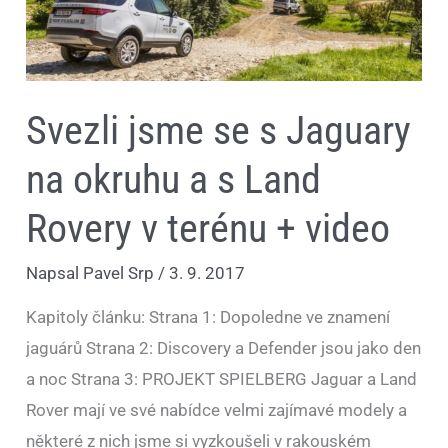
s
Land
Rovery
v
terénu
+
video
Svezli jsme se s Jaguary
na okruhu a s Land
Rovery v terénu + video
Napsal
Pavel Srp
/
3. 9. 2017
Kapitoly článku: Strana 1: Dopoledne ve znamení
jaguárů Strana 2: Discovery a Defender jsou jako den
a noc Strana 3: PROJEKT SPIELBERG Jaguar a Land
Rover mají ve své nabídce velmi zajímavé modely a
některé z nich jsme si vyzkoušeli v rakouském