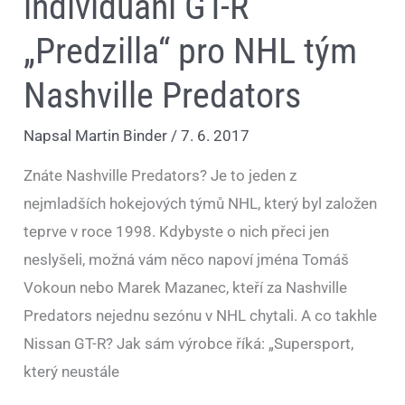
individuání GT-R
„Predzilla“ pro NHL tým
Nashville Predators
Napsal
Martin Binder
/
7. 6. 2017
Znáte Nashville Predators? Je to jeden z
nejmladších hokejových týmů NHL, který byl založen
teprve v roce 1998. Kdybyste o nich přeci jen
neslyšeli, možná vám něco napoví jména Tomáš
Vokoun nebo Marek Mazanec, kteří za Nashville
Predators nejednu sezónu v NHL chytali. A co takhle
Nissan GT-R? Jak sám výrobce říká: „Supersport,
který neustále