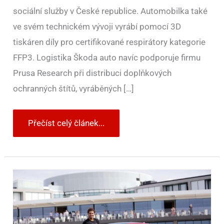
sociální služby v České republice. Automobilka také
ve svém technickém vývoji vyrábí pomocí 3D
tiskáren díly pro certifikované respirátory kategorie
FFP3. Logistika Škoda auto navíc podporuje firmu
Prusa Research při distribuci doplňkových
ochranných štítů, vyráběných […]
Přečíst celý článek...
Tenista
Rafael
Nadal
bude
jezdit
nejvýkonnějším