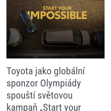
globální
sponzor
Olympiády
spouští
světovou
kampaň
„Start
your
impossible“
Toyota jako globální
sponzor Olympiády
spouští světovou
kampaň „Start your