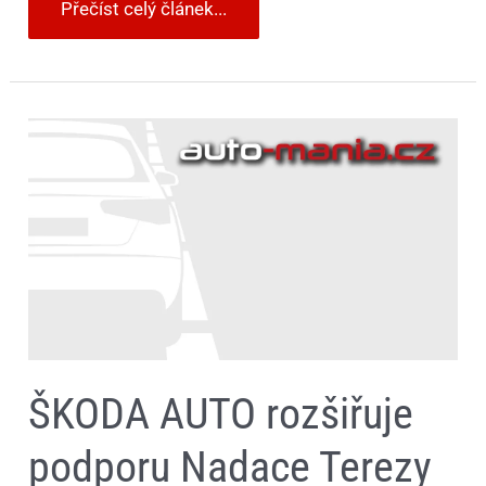
Přečíst celý článek...
ŠKODA
AUTO
rozšiřuje
podporu
Nadace
Terezy
Maxové
dětem
ŠKODA AUTO rozšiřuje
podporu Nadace Terezy