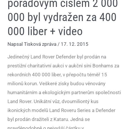
pořadovým číslem 2 000
video
000 byl vydražen za 400
000 liber + video
Napsal
Tisková zpráva
/
17. 12. 2015
Jedinečný Land Rover Defender byl prodán na
prestižní charitativní aukci v aukční síni Bonhams za
rekordních 400 000 liber, v přepočtu téměř 15
milionů korun. Veškeré zisky budou věnovány
humanitárním a ekologickým partnerům společnosti
Land Rover. Unikátní vůz, dvoumiliontý kus
ikonických modelů Land Roveru Series a Defender
byl prodán dražiteli z Kataru. Jedná se
pravděpodobně o nejvyšší částku v