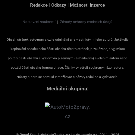
Redakce
|
Odkazy
|
Možnosti inzerce
Nastavení soukromí
|
Zásady ochrany osobních údajů
Obsah stránek auto-mania.cz je originální a je vlastnictvím jeho autorů. Jakékoliv
kopírování obsahu nebo částí obsahu těchto stránek je zakázáno, s výjimkou
použití části obsahu s výslovným písemným (e-mailovým) svolením autorů nebo
použití části obsahu formou citace. Články vyjadřují soukromý názor autora.
Názory autora se nemusí ztotožňovat s názory redakce a vydavatele.
Mediální skupina:
© Pavel Srp, AutoMotoZprávy.cz | auto-mania.cz | 2011 - 2026