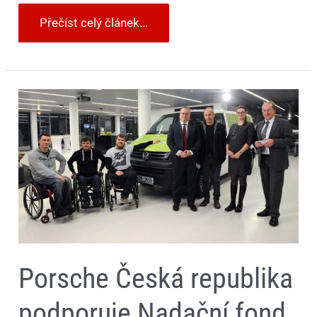
Přečíst celý článek...
Porsche
Česká
republika
podporuje
Nadační
fond
Emil
pro
handicapované
sportovce
Porsche Česká republika
podporuje Nadační fond