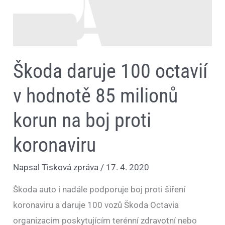
korun
na
boj
proti
koronaviru
Škoda daruje 100 octavií
v hodnotě 85 milionů
korun na boj proti
koronaviru
Napsal
Tisková zpráva
/
17. 4. 2020
Škoda auto i nadále podporuje boj proti šíření
koronaviru a daruje 100 vozů Škoda Octavia
organizacím poskytujícím terénní zdravotní nebo