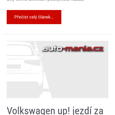
Přečíst celý článek...
Volkswagen
up!
jezdí
za
dětmi
s
postižením
v
jižních
Čechách
Volkswagen up! jezdí za