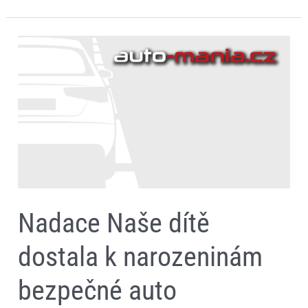
Nadace
Naše
dítě
dostala
k
narozeninám
bezpečné
auto
Nadace Naše dítě
dostala k narozeninám
bezpečné auto