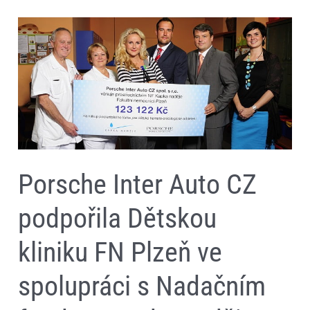
Porsche
Inter
Auto
CZ
podpořila
Dětskou
kliniku
FN
Plzeň
ve
spolupráci
s
Nadačním
Porsche Inter Auto CZ
fondem
Kapka
naděje
podpořila Dětskou
kliniku FN Plzeň ve
spolupráci s Nadačním