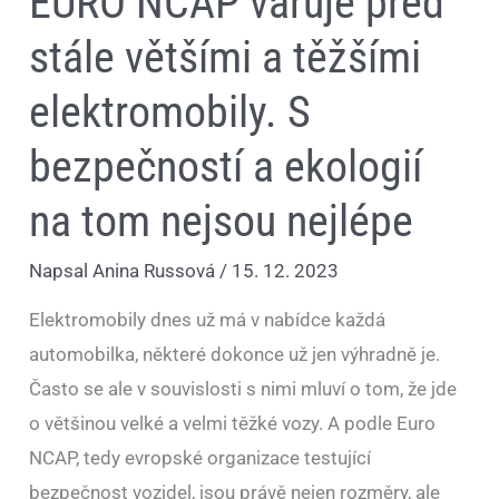
EURO NCAP varuje před
nejsou
nejlépe
stále většími a těžšími
elektromobily. S
bezpečností a ekologií
na tom nejsou nejlépe
Napsal
Anina Russová
/
15. 12. 2023
Elektromobily dnes už má v nabídce každá
automobilka, některé dokonce už jen výhradně je.
Často se ale v souvislosti s nimi mluví o tom, že jde
o většinou velké a velmi těžké vozy. A podle Euro
NCAP, tedy evropské organizace testující
bezpečnost vozidel, jsou právě nejen rozměry, ale