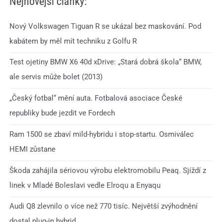
Nejnovější články:
Nový Volkswagen Tiguan R se ukázal bez maskování. Pod
kabátem by měl mít techniku z Golfu R
Test ojetiny BMW X6 40d xDrive: „Stará dobrá škola“ BMW,
ale servis může bolet (2013)
„Český fotbal“ mění auta. Fotbalová asociace České
republiky bude jezdit ve Fordech
Ram 1500 se zbaví mild-hybridu i stop-startu. Osmiválec
HEMI zůstane
Škoda zahájila sériovou výrobu elektromobilu Peaq. Sjíždí z
linek v Mladé Boleslavi vedle Elroqu a Enyaqu
Audi Q8 zlevnilo o více než 770 tisíc. Největší zvýhodnění
dostal plug-in hybrid