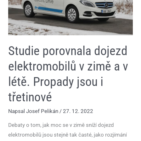
Propady
jsou
i
třetinové
Studie porovnala dojezd
elektromobilů v zimě a v
létě. Propady jsou i
třetinové
Napsal
Josef Pelikán
/
27. 12. 2022
Debaty o tom, jak moc se v zimě sníží dojezd
elektromobilů jsou stejně tak časté, jako rozjímání