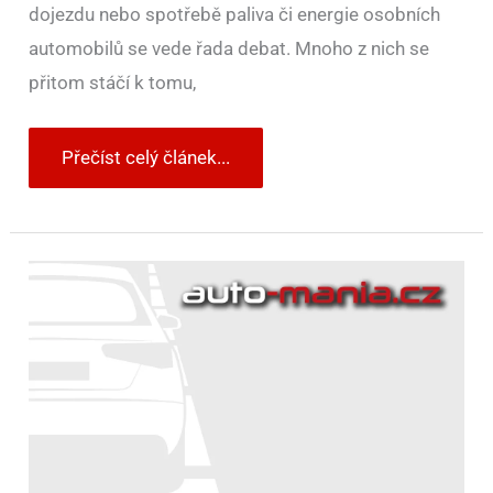
dojezdu nebo spotřebě paliva či energie osobních
automobilů se vede řada debat. Mnoho z nich se
přitom stáčí k tomu,
Přečíst celý článek...
Opel
prodloužil
dojezd
pro
elektrické
modely
Corsa-
e
a
Mokka-
e