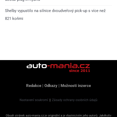
Shelby vypustilo na silnice dvoudveřový pick-up s více než
821 koňmi
Redakce
|
Odkazy
|
Možnosti inzerce
Nastavení soukromí
|
Zásady ochrany osobních údajů
Obsah stránek auto-mania.cz je originální a je vlastnictvím jeho autorů. Jakékoliv