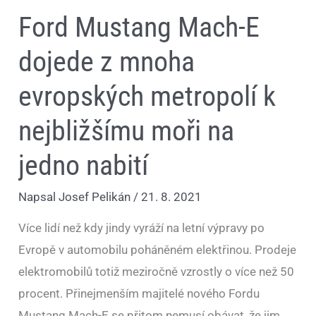
nabití
Ford Mustang Mach-E
dojede z mnoha
evropských metropolí k
nejbližšímu moři na
jedno nabití
Napsal
Josef Pelikán
/
21. 8. 2021
Více lidí než kdy jindy vyráží na letní výpravy po
Evropě v automobilu poháněném elektřinou. Prodeje
elektromobilů totiž meziročně vzrostly o více než 50
procent. Přinejmenším majitelé nového Fordu
Mustang Mach-E se přitom nemusí obávat, že jim