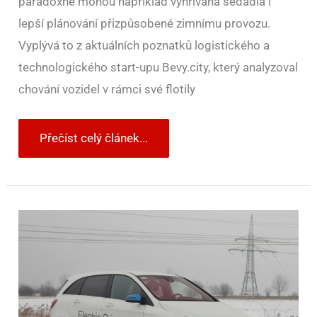
paradoxně mohou například vyhřívaná sedadla i
lepší plánování přizpůsobené zimnímu provozu.
Vyplývá to z aktuálních poznatků logistického a
technologického start-upu Bevy.city, který analyzoval
chování vozidel v rámci své flotily
Přečíst celý článek...
Studie
porovnala
dojezd
elektromobilů
v
zimě
a
v
létě.