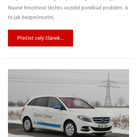
hlavně hmotnost těchto vozidel poněkud problém. A
to jak bezpečnostní,
Přečíst celý článek...
Dojezd
elektromobilů
se
může
v
zimě
snížit
i
o
třetinu.
Dá
se
tomu