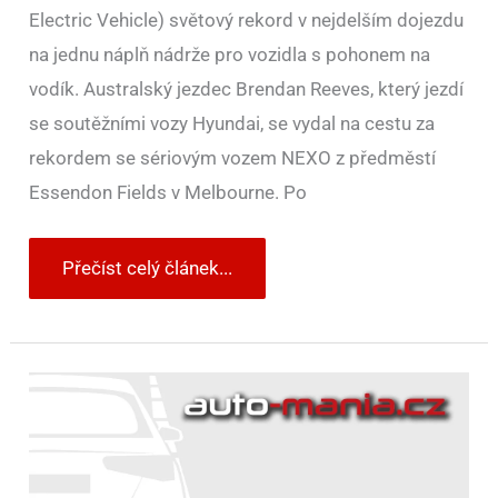
Electric Vehicle) světový rekord v nejdelším dojezdu
na jednu náplň nádrže pro vozidla s pohonem na
vodík. Australský jezdec Brendan Reeves, který jezdí
se soutěžními vozy Hyundai, se vydal na cestu za
rekordem se sériovým vozem NEXO z předměstí
Essendon Fields v Melbourne. Po
Přečíst celý článek...
Volkswagen
ID.3
dojel
z
Cvikova
do
švýcarského