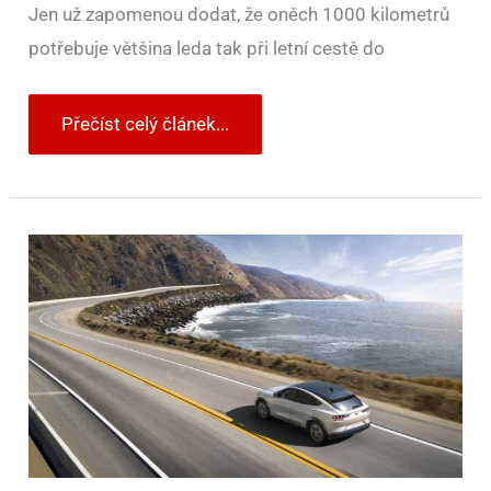
Jen už zapomenou dodat, že oněch 1000 kilometrů
potřebuje většina leda tak při letní cestě do
Přečíst celý článek...
Ford
Mustang
Mach-
E
dojede
z
mnoha
evropských
metropolí
k
nejbližšímu
moři
na
jedno