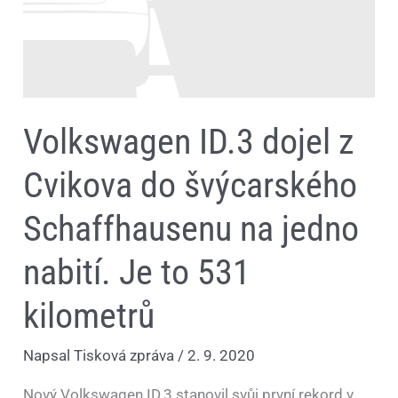
Schaffhausenu
na
jedno
nabití.
Je
to
531
kilometrů
Volkswagen ID.3 dojel z
Cvikova do švýcarského
Schaffhausenu na jedno
nabití. Je to 531
kilometrů
Napsal
Tisková zpráva
/
2. 9. 2020
Nový Volkswagen ID.3 stanovil svůj první rekord v