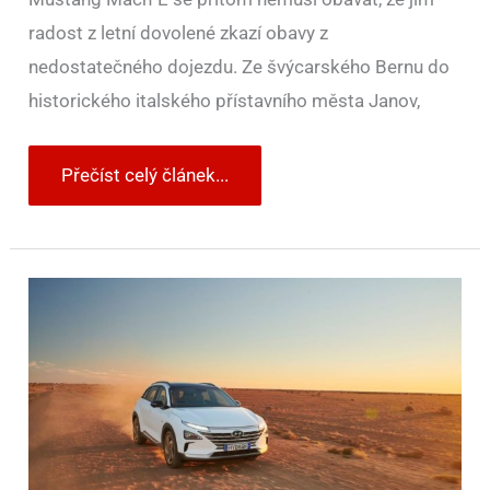
radost z letní dovolené zkazí obavy z
nedostatečného dojezdu. Ze švýcarského Bernu do
historického italského přístavního města Janov,
Přečíst celý článek...
Vodíkový
Hyundai
NEXO
podruhé
překonal
světový
rekord
v
dojezdu.
Ujel
887,5
km