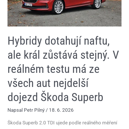
reálném
testu
má
ze
všech
aut
nejdelší
Hybridy dotahují naftu,
dojezd
Škoda
Superb
ale král zůstává stejný. V
reálném testu má ze
všech aut nejdelší
dojezd Škoda Superb
Napsal
Petr Pilný
/
18. 6. 2026
Škoda Superb 2.0 TDI ujede podle reálného měření