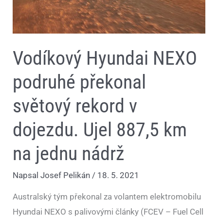
na
jednu
nádrž
Vodíkový Hyundai NEXO
podruhé překonal
světový rekord v
dojezdu. Ujel 887,5 km
na jednu nádrž
Napsal
Josef Pelikán
/
18. 5. 2021
Australský tým překonal za volantem elektromobilu
Hyundai NEXO s palivovými články (FCEV – Fuel Cell