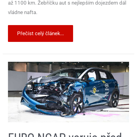
až 1100 km. Žebříčku aut s nejlepším dojezdem dál
vládne nafta.
Přečíst celý článek...
EURO
NCAP
varuje
před
stále
většími
a
těžšími
elektromobily.
S
bezpečností
a
ekologií
na
tom