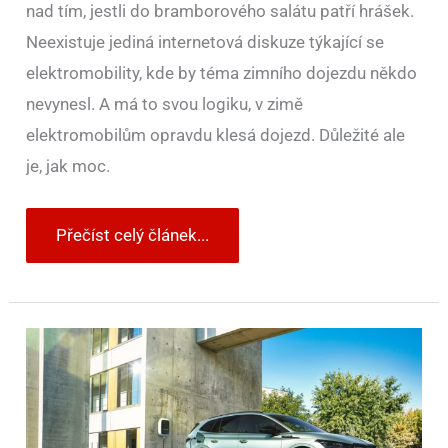
nad tím, jestli do bramborového salátu patří hrášek.
Neexistuje jediná internetová diskuze týkající se
elektromobility, kde by téma zimního dojezdu někdo
nevynesl. A má to svou logiku, v zimě
elektromobilům opravdu klesá dojezd. Důležité ale
je, jak moc.
Přečíst celý článek...
Jak
se
měří
dojezd
elektromobilu?