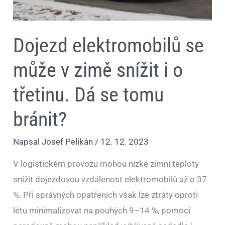
bránit?
Dojezd elektromobilů se
může v zimě snížit i o
třetinu. Dá se tomu
bránit?
Napsal
Josef Pelikán
/
12. 12. 2023
V logistickém provozu mohou nízké zimní teploty
snížit dojezdovou vzdálenost elektromobilů až o 37
%. Při správných opatřeních však lze ztráty oproti
létu minimalizovat na pouhých 9–14 %, pomoci