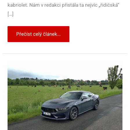
kabriolet. Nám v redakci přistála ta nejvíc „řidičská“
[…]
Přečíst celý článek...
Test
Ford
Mustang
Dark
Horse
(2024)