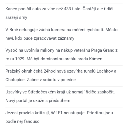
Kanec poničil auto za více než 433 tisíc. Častěji ale řidiči
srážejí srny
V Brně nefunguje žádná kamera na měření rychlosti. Město
neví, kdo bude zpracovávat záznamy
Vysočina uvolnila miliony na nákup veteránu Praga Grand z
roku 1929. Má být dominantou areálu hradu Kámen
Pražský okruh čeká 24hodinová uzavírka tunelů Lochkov a
Cholupice. Začne v sobotu v poledne
Uzavírky ve Středočeském kraji už nemají řidiče zaskočit.
Nový portál je ukáže s předstihem
Jezdci pravidla kritizují, šéf F1 neustupuje. Prioritou jsou
podle něj fanoušci