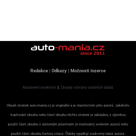
Redakce
|
Odkazy
|
Možnosti inzerce
Nastavení soukromí
|
Zásady ochrany osobních údajů
Obsah stránek auto-mania.cz je originální a je vlastnictvím jeho autorů. Jakékoliv
kopírování obsahu nebo částí obsahu těchto stránek je zakázáno, s výjimkou
použití části obsahu s výslovným písemným (e-mailovým) svolením autorů nebo
použití části obsahu formou citace. Články vyjadřují soukromý názor autora.