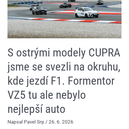
okruhu,
kde
jezdí
F1.
Formentor
VZ5
tu
ale
nebylo
nejlepší
S ostrými modely CUPRA
auto
jsme se svezli na okruhu,
kde jezdí F1. Formentor
VZ5 tu ale nebylo
nejlepší auto
Napsal
Pavel Srp
/
26. 6. 2026