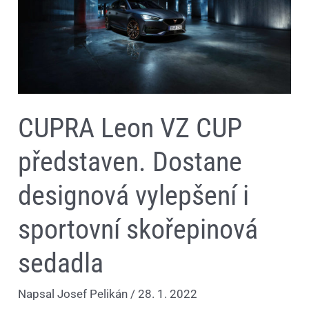
i
sportovní
skořepinová
sedadla
CUPRA Leon VZ CUP
představen. Dostane
designová vylepšení i
sportovní skořepinová
sedadla
Napsal
Josef Pelikán
/
28. 1. 2022