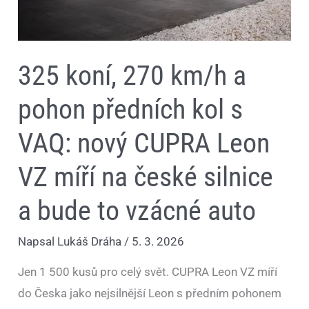
Leon
VZ
míří
na
české
silnice
325 koní, 270 km/h a
a
bude
to
pohon předních kol s
vzácné
auto
VAQ: nový CUPRA Leon
VZ míří na české silnice
a bude to vzácné auto
Napsal
Lukáš Dráha
/
5. 3. 2026
Jen 1 500 kusů pro celý svět. CUPRA Leon VZ míří
do Česka jako nejsilnější Leon s předním pohonem