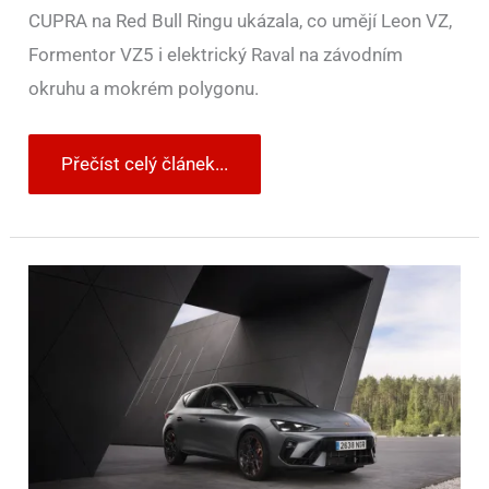
CUPRA na Red Bull Ringu ukázala, co umějí Leon VZ,
Formentor VZ5 i elektrický Raval na závodním
okruhu a mokrém polygonu.
Přečíst celý článek...
325
koní,
270
km/h
a
pohon
předních
kol
s
VAQ:
nový
CUPRA