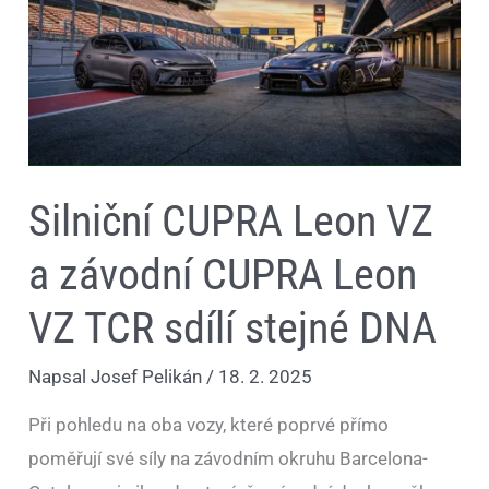
Leon
VZ
TCR
sdílí
stejné
DNA
Silniční CUPRA Leon VZ
a závodní CUPRA Leon
VZ TCR sdílí stejné DNA
Napsal
Josef Pelikán
/
18. 2. 2025
Při pohledu na oba vozy, které poprvé přímo
poměřují své síly na závodním okruhu Barcelona-