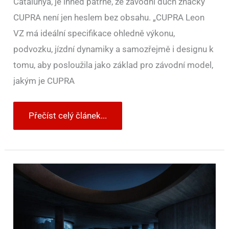
Catalunya, je ihned patrné, že závodní duch značky
CUPRA není jen heslem bez obsahu. „CUPRA Leon
VZ má ideální specifikace ohledně výkonu,
podvozku, jízdní dynamiky a samozřejmě i designu k
tomu, aby posloužila jako základ pro závodní model,
jakým je CUPRA
Přečíst celý článek...
CUPRA
Leon
VZ
CUP
představen.
Dostane
designová
vylepšení