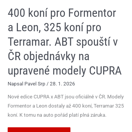
upravené
modely
400 koní pro Formentor
CUPRA
a Leon, 325 koní pro
Terramar. ABT spouští v
ČR objednávky na
upravené modely CUPRA
Napsal
Pavel Srp
/
28. 1. 2026
Nové edice CUPRA x ABT jsou oficiálně v ČR. Modely
Formentor a Leon dostaly až 400 koní, Terramar 325
koní. K tomu na auto pořád platí plná záruka.