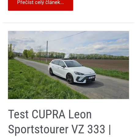
Přečíst celý článek...
Test
CUPRA
Leon
Sportstourer
VZ
333
|
2025
Test CUPRA Leon
Sportstourer VZ 333 |