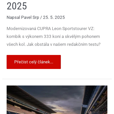
2025
Napsal
Pavel Srp
/
25. 5. 2025
Modernizovaná CUPRA Leon Sportstourer VZ:
kombík s výkonem 333 koní a skvělým pohonem
všech kol. Jak obstála v našem redakčním testu?
Přečíst celý článek...
Silniční
CUPRA
Leon
VZ
a
závodní
CUPRA