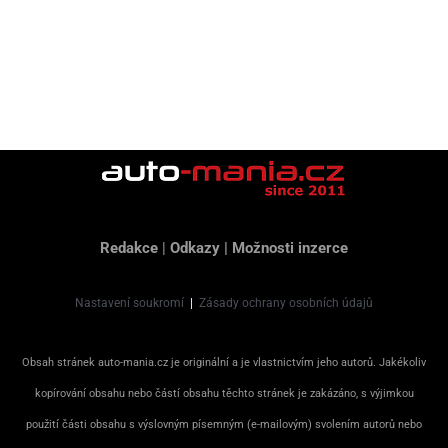
Redakce
|
Odkazy
|
Možnosti inzerce
Nastavení soukromí
|
Zásady ochrany osobních údajů
Obsah stránek auto-mania.cz je originální a je vlastnictvím jeho autorů. Jakékoliv
kopírování obsahu nebo částí obsahu těchto stránek je zakázáno, s výjimkou
použití části obsahu s výslovným písemným (e-mailovým) svolením autorů nebo