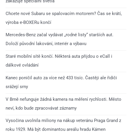
zakazuje speciální světla
Chcete nové Subaru se spalovacím motorem? Čas se krátí,
výroba e-BOXERu končí
Mercedes-Benz začal vydávat „rodné listy“ starších aut.
Doloží původní lakování, interiér a výbavu
Staré mobilní sítě končí. Některá auta přijdou o eCall i
dálkové ovládání
Kanec poničil auto za více než 433 tisíc. Častěji ale řidiči
srážejí srny
V Brně nefunguje žádná kamera na měření rychlosti. Město
neví, kdo bude zpracovávat záznamy
Vysočina uvolnila miliony na nákup veteránu Praga Grand z
roku 1929. Má být dominantou areálu hradu Kámen