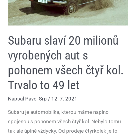
všech
čtyř
kol.
Trvalo
to
49
let
Subaru slaví 20 milionů
vyrobených aut s
pohonem všech čtyř kol.
Trvalo to 49 let
Napsal
Pavel Srp
/
12. 7. 2021
Subaru je automobilka, kterou máme naplno
spojenou s pohonem všech čtyř kol. Nebylo tomu
tak ale úplně vždycky. Od prodeje čtyřkolek je to