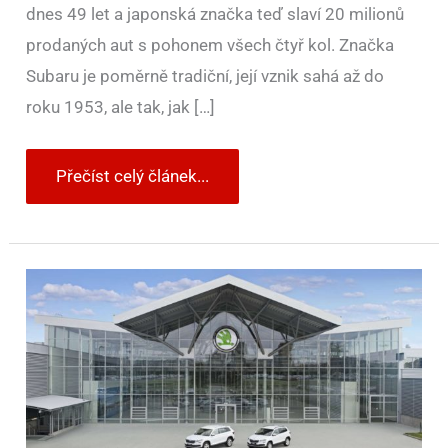
dnes 49 let a japonská značka teď slaví 20 milionů
prodaných aut s pohonem všech čtyř kol. Značka
Subaru je poměrně tradiční, její vznik sahá až do
roku 1953, ale tak, jak […]
Přečíst celý článek...
Škoda
slaví,
za
112
let
vyrobila
již
20
milionů
automobilů