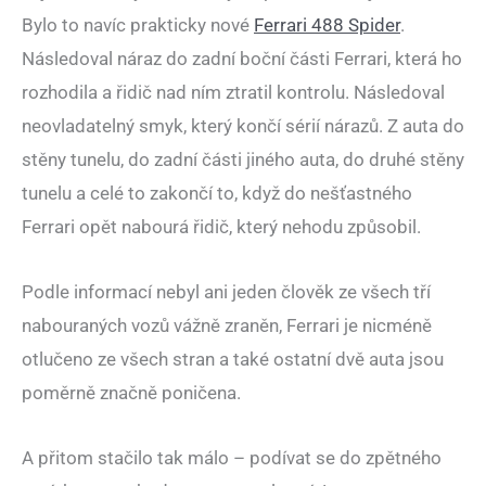
Bylo to navíc prakticky nové
Ferrari 488 Spider
.
Následoval náraz do zadní boční části Ferrari, která ho
rozhodila a řidič nad ním ztratil kontrolu. Následoval
neovladatelný smyk, který končí sérií nárazů. Z auta do
stěny tunelu, do zadní části jiného auta, do druhé stěny
tunelu a celé to zakončí to, když do nešťastného
Ferrari opět nabourá řidič, který nehodu způsobil.
Podle informací nebyl ani jeden člověk ze všech tří
nabouraných vozů vážně zraněn, Ferrari je nicméně
otlučeno ze všech stran a také ostatní dvě auta jsou
poměrně značně poničena.
A přitom stačilo tak málo – podívat se do zpětného