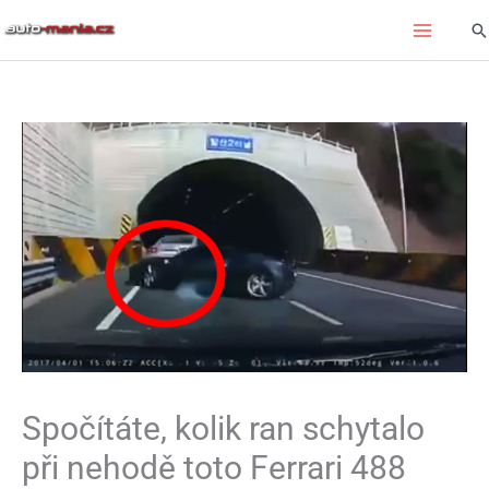
Přeskočit
Hl
na
obsah
Spočítáte, kolik ran schytalo
při nehodě toto Ferrari 488