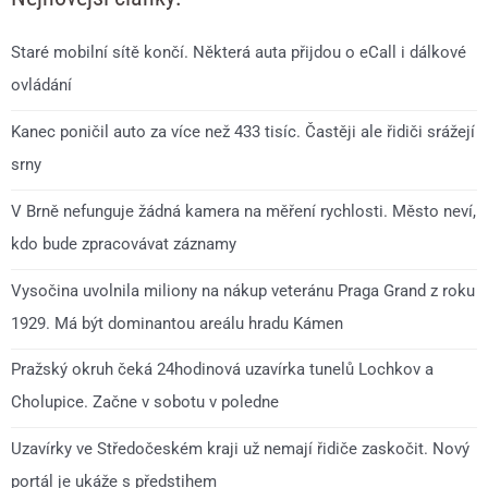
Staré mobilní sítě končí. Některá auta přijdou o eCall i dálkové
ovládání
Kanec poničil auto za více než 433 tisíc. Častěji ale řidiči srážejí
srny
V Brně nefunguje žádná kamera na měření rychlosti. Město neví,
kdo bude zpracovávat záznamy
Vysočina uvolnila miliony na nákup veteránu Praga Grand z roku
1929. Má být dominantou areálu hradu Kámen
Pražský okruh čeká 24hodinová uzavírka tunelů Lochkov a
Cholupice. Začne v sobotu v poledne
Uzavírky ve Středočeském kraji už nemají řidiče zaskočit. Nový
portál je ukáže s předstihem