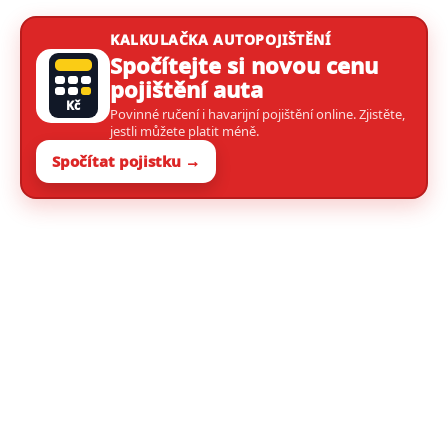
KALKULAČKA AUTOPOJIŠTĚNÍ
Spočítejte si novou cenu
pojištění auta
Kč
Povinné ručení i havarijní pojištění online. Zjistěte,
jestli můžete platit méně.
Spočítat pojistku →