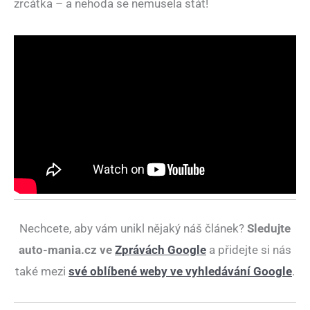
zrcátka – a nehoda se nemusela stát!
Nechcete, aby vám unikl nějaký náš článek?
Sledujte
auto-mania.cz ve
Zprávách Google
a přidejte si nás
také mezi
své oblíbené weby ve vyhledávání Google
.