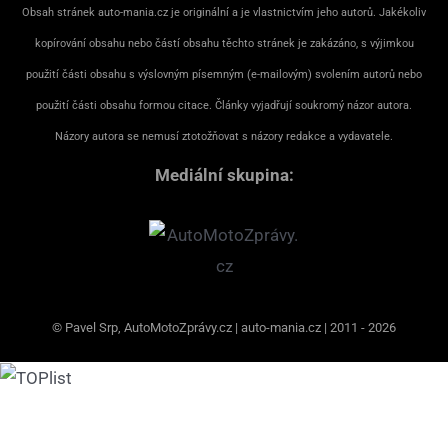
Obsah stránek auto-mania.cz je originální a je vlastnictvím jeho autorů. Jakékoliv
kopírování obsahu nebo částí obsahu těchto stránek je zakázáno, s výjimkou
použití části obsahu s výslovným písemným (e-mailovým) svolením autorů nebo
použití části obsahu formou citace. Články vyjadřují soukromý názor autora.
Názory autora se nemusí ztotožňovat s názory redakce a vydavatele.
Mediální skupina:
© Pavel Srp, AutoMotoZprávy.cz | auto-mania.cz | 2011 - 2026