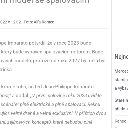
2022 v 12:02 - Foto: Alfa Romeo
ppe Imparato potvrdil, že v roce 2023 bude
, který bude vybaven spalovacím motorem. Bude
Nejno
tovních modelů, protože od roku 2027 by měla být
trická.
Merced
staršíc
, kromě toho, co teď Jean-Philippe Imparato
a výba
nost,“
a dodal:
„V první polovině roku 2023 uvidíte
Staré m
cénáře: plně elektrické a plně spalovací. Řeknu
přijdou
jící, velmi drahé a velmi exkluzivní. V příštích dvou
Kanec p
ení, zajímavých konceptů, které nebudou plně