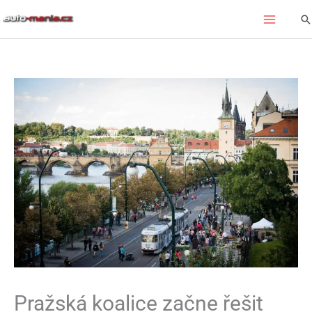
Přeskočit
Hl
na
obsah
Pražská koalice začne řešit