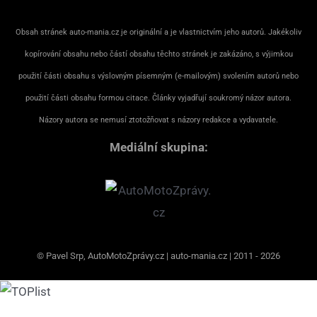
Obsah stránek auto-mania.cz je originální a je vlastnictvím jeho autorů. Jakékoliv
kopírování obsahu nebo částí obsahu těchto stránek je zakázáno, s výjimkou
použití části obsahu s výslovným písemným (e-mailovým) svolením autorů nebo
použití části obsahu formou citace. Články vyjadřují soukromý názor autora.
Názory autora se nemusí ztotožňovat s názory redakce a vydavatele.
Mediální skupina:
© Pavel Srp, AutoMotoZprávy.cz | auto-mania.cz | 2011 - 2026