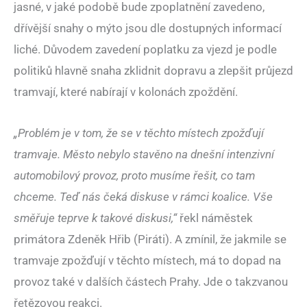
jasné, v jaké podobě bude zpoplatnění zavedeno,
dřívější snahy o mýto jsou dle dostupných informací
liché. Důvodem zavedení poplatku za vjezd je podle
politiků hlavně snaha zklidnit dopravu a zlepšit průjezd
tramvají, které nabírají v kolonách zpoždění.
„Problém je v tom, že se v těchto místech zpožďují
tramvaje. Město nebylo stavěno na dnešní intenzivní
automobilový provoz, proto musíme řešit, co tam
chceme. Teď nás čeká diskuse v rámci koalice. Vše
směřuje teprve k takové diskusi,“
řekl náměstek
primátora Zdeněk Hřib (Piráti). A zmínil, že jakmile se
tramvaje zpožďují v těchto místech, má to dopad na
provoz také v dalších částech Prahy. Jde o takzvanou
řetězovou reakci.