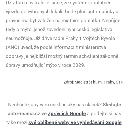
Už v tuto chvíli ale je jasné, že systém zpoplatnění
vjezdu do vybraných lokalit bude plně automatický a
právně má být založen na místním poplatku. Nepůjde
tedy o mýto, jehož zavedení nyní česká legislativa
neumožňuje. Již dříve radní Prahy 1 Vojtěch Ryvola
(ANO) uvedl, že podle informací z ministerstva
dopravy je nejbližší možný termín schválení zákonné
úpravy umožňující mýto v roce 2029.
Zdroj: Magistrát hl. m. Prahy, ČTK
Nechcete, aby vám unikl nějaký náš článek?
Sledujte
auto-mania.cz ve
Zprávách Google
a přidejte si nás
také mezi
své oblíbené weby ve vyhledávání Google
.