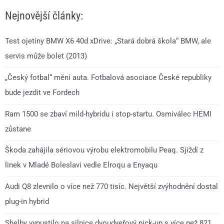
Nejnovější články:
Test ojetiny BMW X6 40d xDrive: „Stará dobrá škola“ BMW, ale
servis může bolet (2013)
„Český fotbal“ mění auta. Fotbalová asociace České republiky
bude jezdit ve Fordech
Ram 1500 se zbaví mild-hybridu i stop-startu. Osmiválec HEMI
zůstane
Škoda zahájila sériovou výrobu elektromobilu Peaq. Sjíždí z
linek v Mladé Boleslavi vedle Elroqu a Enyaqu
Audi Q8 zlevnilo o více než 770 tisíc. Největší zvýhodnění dostal
plug-in hybrid
Shelby vypustilo na silnice dvoudveřový pick-up s více než 821