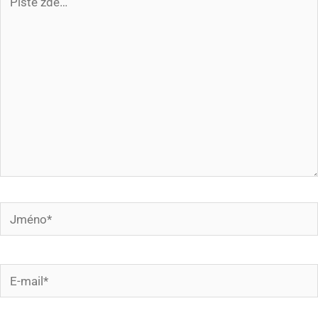
zde…
Jméno*
E-
mail*