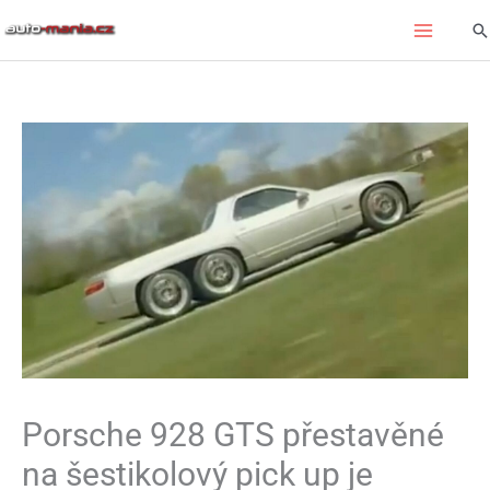
Přeskočit
Hl
na
obsah
Porsche 928 GTS přestavěné
na šestikolový pick up je