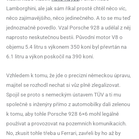
Lamborghini, ale jak sám říkal prostě chtěl něco víc,
něco zajímavějšího, něco jedinečného. A to se mu teď
jednoznačně povedlo. Vzal Porsche 928 a udělal z něj
naprosto neskutečnou bestii. Původní motor V8 o
objemu 5.4 litru s výkonem 350 koní byl převrtán na
6.1 litru a výkon poskočil na 390 koní.
Vzhledem k tomu, že jde o precizní německou úpravu,
majitel se rozhodl nechat si vůz plně zlegalizovat.
Spojil se proto s nemeckým ústavem TÜV a ti mu
společně s inženýry přímo z automobilky dali zelenou
k tomu, aby tohle Porsche 928 6×6 mohl legálně
používat a provozovat na pozemních komunikacích.
No, zkusit tohle třeba u Ferrari, zavřeli by ho až by