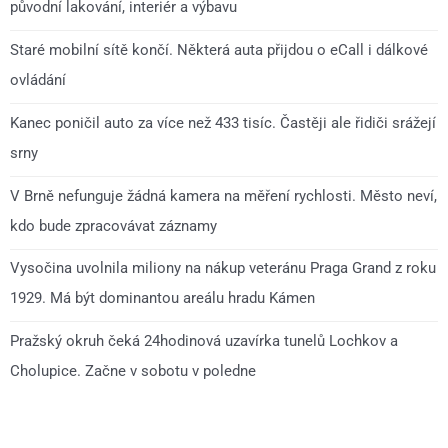
původní lakování, interiér a výbavu
Staré mobilní sítě končí. Některá auta přijdou o eCall i dálkové
ovládání
Kanec poničil auto za více než 433 tisíc. Častěji ale řidiči srážejí
srny
V Brně nefunguje žádná kamera na měření rychlosti. Město neví,
kdo bude zpracovávat záznamy
Vysočina uvolnila miliony na nákup veteránu Praga Grand z roku
1929. Má být dominantou areálu hradu Kámen
Pražský okruh čeká 24hodinová uzavírka tunelů Lochkov a
Cholupice. Začne v sobotu v poledne