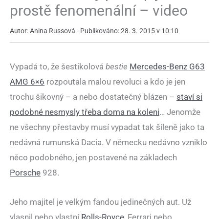
prostě fenomenální – video
Autor: Anina Russová - Publikováno: 28. 3. 2015 v 10:10
Vypadá to, že šestikolová
bestie
Mercedes-Benz G63
AMG 6×6
rozpoutala malou revoluci a kdo je jen
trochu šikovný – a nebo dostatečný blázen –
staví si
podobné nesmysly třeba doma na koleni
… Jenomže
ne všechny přestavby musí vypadat tak šíleně jako ta
nedávná rumunská Dacia. V německu nedávno vzniklo
něco podobného, jen postavené na základech
Porsche
928.
Jeho majitel je velkým fandou jedinečných aut. Už
vlasnil nebo vlastní
Rolls-Royce
, Ferrari nebo