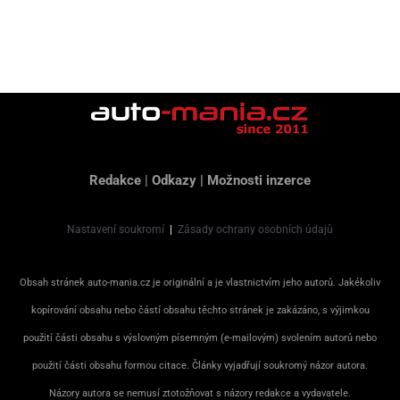
Redakce
|
Odkazy
|
Možnosti inzerce
Nastavení soukromí
|
Zásady ochrany osobních údajů
Obsah stránek auto-mania.cz je originální a je vlastnictvím jeho autorů. Jakékoliv
kopírování obsahu nebo částí obsahu těchto stránek je zakázáno, s výjimkou
použití části obsahu s výslovným písemným (e-mailovým) svolením autorů nebo
použití části obsahu formou citace. Články vyjadřují soukromý názor autora.
Názory autora se nemusí ztotožňovat s názory redakce a vydavatele.