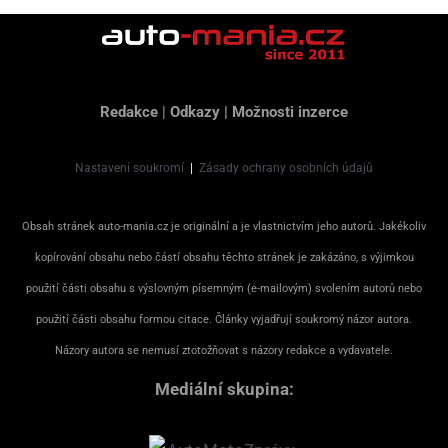
Redakce
|
Odkazy
|
Možnosti inzerce
Nastavení soukromí
|
Zásady ochrany osobních údajů
Obsah stránek auto-mania.cz je originální a je vlastnictvím jeho autorů. Jakékoliv
kopírování obsahu nebo částí obsahu těchto stránek je zakázáno, s výjimkou
použití části obsahu s výslovným písemným (e-mailovým) svolením autorů nebo
použití části obsahu formou citace. Články vyjadřují soukromý názor autora.
Názory autora se nemusí ztotožňovat s názory redakce a vydavatele.
Mediální skupina: