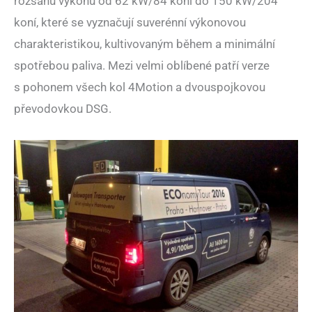
rozsahu výkonů od 62 kW/84 koní do 150 kW/204
koní, které se vyznačují suverénní výkonovou
charakteristikou, kultivovaným během a minimální
spotřebou paliva. Mezi velmi oblíbené patří verze
s pohonem všech kol 4Motion a dvouspojkovou
převodovkou DSG.