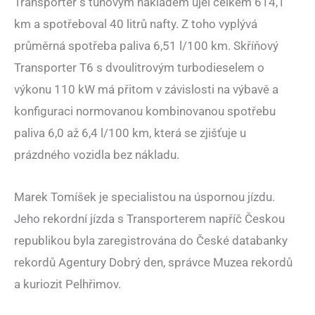
Transporter s tunovým nákladem ujel celkem 614,1
km a spotřeboval 40 litrů nafty. Z toho vyplývá
průměrná spotřeba paliva 6,51 l/100 km. Skříňový
Transporter T6 s dvoulitrovým turbodieselem o
výkonu 110 kW má přitom v závislosti na výbavě a
konfiguraci normovanou kombinovanou spotřebu
paliva 6,0 až 6,4 l/100 km, která se zjišťuje u
prázdného vozidla bez nákladu.
Marek Tomíšek je specialistou na úspornou jízdu.
Jeho rekordní jízda s Transporterem napříč Českou
republikou byla zaregistrována do České databanky
rekordů Agentury Dobrý den, správce Muzea rekordů
a kuriozit Pelhřimov.