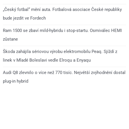
„Český fotbal“ mění auta. Fotbalová asociace České republiky
bude jezdit ve Fordech
Ram 1500 se zbaví mild-hybridu i stop-startu. Osmiválec HEMI
zůstane
Škoda zahájila sériovou výrobu elektromobilu Peaq. Sjíždí z
linek v Mladé Boleslavi vedle Elroqu a Enyaqu
Audi Q8 zlevnilo o více než 770 tisíc. Největší zvýhodnění dostal
plug-in hybrid