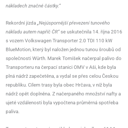
nákladech značné částky.“
Rekordní jízda
„Nejúspornější převezení tunového
nákladu autem napříč ČR“
se uskutečnila 14. října 2016
s vozem Volkswagen Transporter 2.0 TDI 110 kW
BlueMotion, který byl naložen jednou tunou šroubů od
společnosti Würth. Marek Tomíšek načerpal palivo do
Transporteru na čerpací stanici OMV v Aši, kde byla
plná nádrž zapečetěna, a vydal se přes celou Českou
republiku. Cílem trasy byla obec Hrčava, v níž byla
nádrž opět doplněna. Z načerpaného množství nafty a
ujeté vzdálenosti byla vypočtena průměrná spotřeba
paliva.