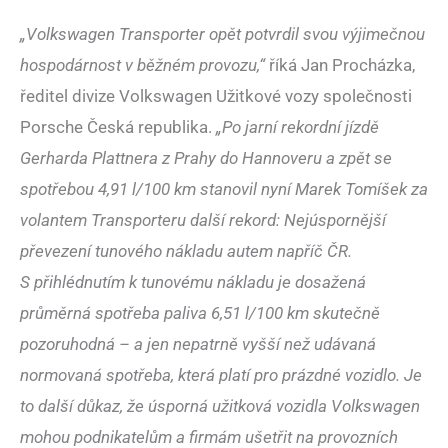
„Volkswagen Transporter opět potvrdil svou výjimečnou
hospodárnost v běžném provozu,“
říká Jan Procházka,
ředitel divize Volkswagen Užitkové vozy společnosti
Porsche Česká republika.
„Po jarní rekordní jízdě
Gerharda Plattnera z Prahy do Hannoveru a zpět se
spotřebou 4,91 l/100 km stanovil nyní Marek Tomíšek za
volantem Transporteru další rekord: Nejúspornější
převezení tunového nákladu autem napříč ČR.
S přihlédnutím k tunovému nákladu je dosažená
průměrná spotřeba paliva 6,51 l/100 km skutečně
pozoruhodná – a jen nepatrně vyšší než udávaná
normovaná spotřeba, která platí pro prázdné vozidlo. Je
to další důkaz, že úsporná užitková vozidla Volkswagen
mohou podnikatelům a firmám ušetřit na provozních