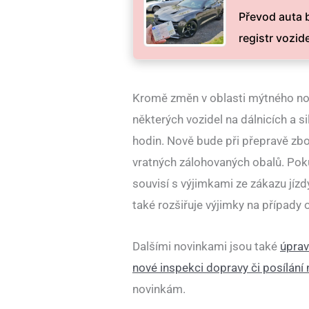
Převod auta 
registr vozid
Kromě změn v oblasti mýtného nove
některých vozidel na dálnicích a si
hodin. Nově bude při přepravě zb
vratných zálohovaných obalů. Poku
souvisí s výjimkami ze zákazu jíz
také rozšiřuje výjimky na případy 
Dalšími novinkami jsou také
úprav
nové inspekci dopravy či posílání
novinkám.