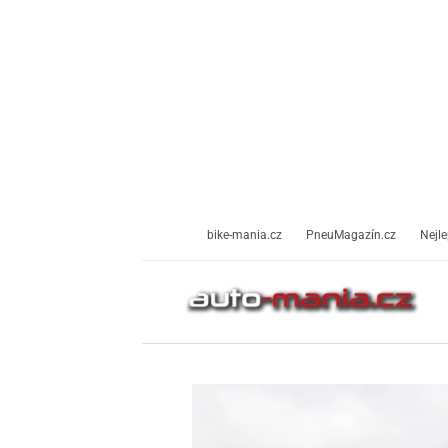
Přeskočit
na
obsah
bike-mania.cz
PneuMagazín.cz
Nejle