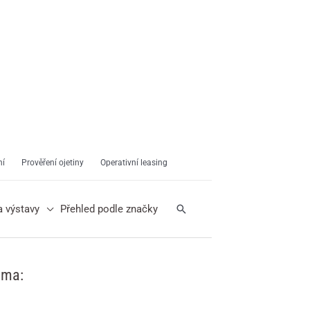
ní
Prověření ojetiny
Operativní leasing
Hledat
a výstavy
Přehled podle značky
ama: