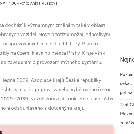
25 v 14:00 - Foto: Anina Russová
na dochází k významným změnám také v oblasti
ybraných vozidel. Novela totiž umožní jednotlivým
 spravovaných silnic II. a III. třídy. Platí to
třídy na území hlavního města Prahy. Kraje však
Nejno
é se zavedením a provozem mýtného systému.
Rozpad
1. ledna 2029. Asociace krajů České republiky
čekat.
těchto silnic do připravovaného výběrového řízení
potrvá 
 2029–2039. Každé zařazení konkrétních úseků by
Test C
no a odsouhlaseno s dotčenými kraji.
Překvap
zatáčk
É: