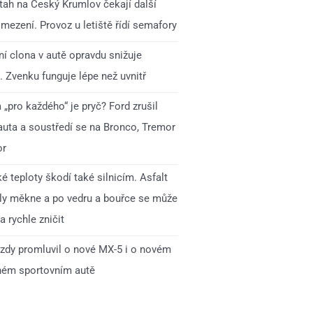
 tah na Český Krumlov čekají další
mezení. Provoz u letiště řídí semafory
í clona v autě opravdu snižuje
. Zvenku funguje lépe než uvnitř
„pro každého“ je pryč? Ford zrušil
auta a soustředí se na Bronco, Tremor
or
é teploty škodí také silnicím. Asfalt
ly měkne a po vedru a bouřce se může
 rychle zničit
zdy promluvil o nové MX-5 i o novém
ném sportovním autě