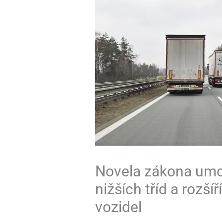
Novela zákona umož
nižších tříd a rozší
vozidel