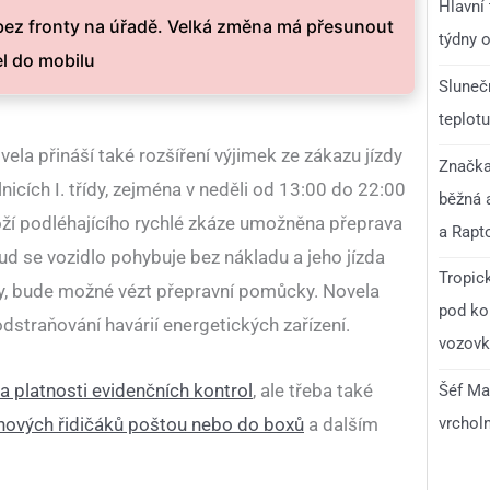
Hlavní
bez fronty na úřadě. Velká změna má přesunout
týdny o
el do mobilu
Slunečn
teplotu
la přináší také rozšíření výjimek ze zákazu jízdy
Značka 
lnicích I. třídy, zejména v neděli od 13:00 do 22:00
běžná 
oží podléhajícího rychlé zkáze umožněna přeprava
a Rapt
d se vozidlo pohybuje bez nákladu a jeho jízda
Tropick
dy, bude možné vézt přepravní pomůcky. Novela
pod ko
odstraňování havárií energetických zařízení.
vozovka
a platnosti evidenčních kontrol
, ale třeba také
Šéf Ma
vrchol
 nových řidičáků poštou nebo do boxů
a dalším