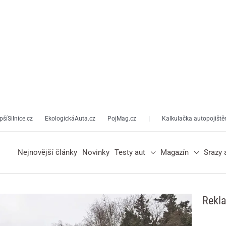
pšíSilnice.cz
EkologickáAuta.cz
PojMag.cz
|
Kalkulačka autopojiště
Nejnovější články
Novinky
Testy aut
Magazín
Srazy 
Rekl