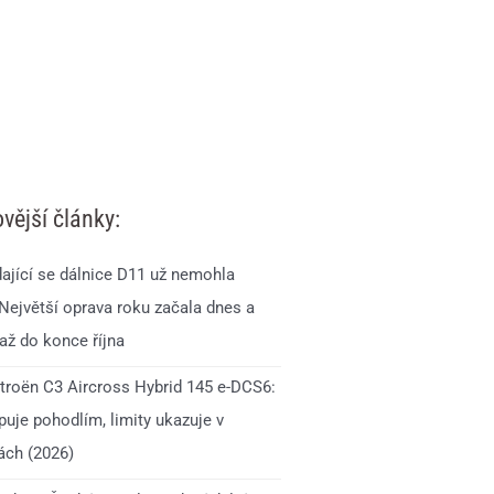
vější články:
ající se dálnice D11 už nemohla
 Největší oprava roku začala dnes a
až do konce října
itroën C3 Aircross Hybrid 145 e-DCS6:
uje pohodlím, limity ukazuje v
ách (2026)