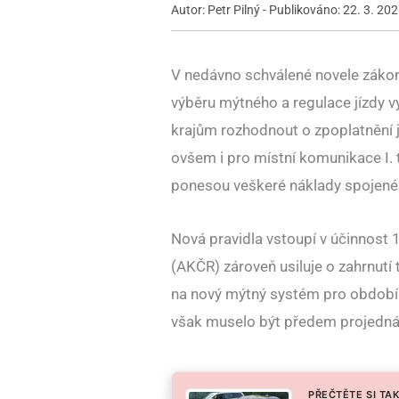
Autor: Petr Pilný - Publikováno: 22. 3. 20
V nedávno schválené novele záko
výběru mýtného a regulace jízdy v
krajům rozhodnout o zpoplatnění jimi
ovšem i pro místní komunikace I. 
ponesou veškeré náklady spojen
Nová pravidla vstoupí v účinnost 
(AKČR) zároveň usiluje o zahrnutí 
na nový mýtný systém pro období
však muselo být předem projedná
PŘEČTĚTE SI TAK