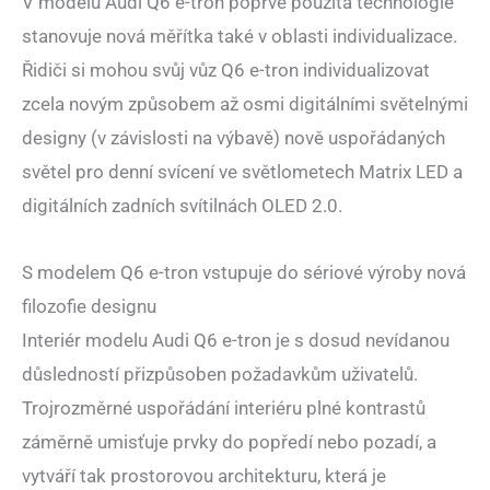
V modelu Audi Q6 e-tron poprvé použitá technologie
stanovuje nová měřítka také v oblasti individualizace.
Řidiči si mohou svůj vůz Q6 e-tron individualizovat
zcela novým způsobem až osmi digitálními světelnými
designy (v závislosti na výbavě) nově uspořádaných
světel pro denní svícení ve světlometech Matrix LED a
digitálních zadních svítilnách OLED 2.0.
S modelem Q6 e-tron vstupuje do sériové výroby nová
filozofie designu
Interiér modelu Audi Q6 e-tron je s dosud nevídanou
důsledností přizpůsoben požadavkům uživatelů.
Trojrozměrné uspořádání interiéru plné kontrastů
záměrně umisťuje prvky do popředí nebo pozadí, a
vytváří tak prostorovou architekturu, která je