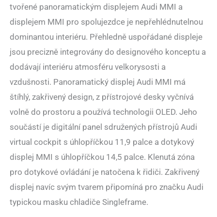
tvořené panoramatickým displejem Audi MMI a
displejem MMI pro spolujezdce je nepřehlédnutelnou
dominantou interiéru. Přehledně uspořádané displeje
jsou precizně integrovány do designového konceptu a
dodávají interiéru atmosféru velkorysosti a
vzdušnosti. Panoramatický displej Audi MMI má
štíhlý, zakřivený design, z přístrojové desky vyčnívá
volně do prostoru a používá technologii OLED. Jeho
součástí je digitální panel sdružených přístrojů Audi
virtual cockpit s úhlopříčkou 11,9 palce a dotykový
displej MMI s úhlopříčkou 14,5 palce. Klenutá zóna
pro dotykové ovládání je natočena k řidiči. Zakřivený
displej navíc svým tvarem připomíná pro značku Audi
typickou masku chladiče Singleframe.