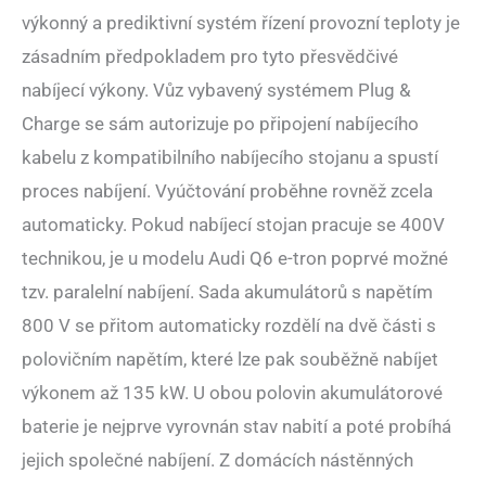
výkonný a prediktivní systém řízení provozní teploty je
zásadním předpokladem pro tyto přesvědčivé
nabíjecí výkony. Vůz vybavený systémem Plug &
Charge se sám autorizuje po připojení nabíjecího
kabelu z kompatibilního nabíjecího stojanu a spustí
proces nabíjení. Vyúčtování proběhne rovněž zcela
automaticky. Pokud nabíjecí stojan pracuje se 400V
technikou, je u modelu Audi Q6 e-tron poprvé možné
tzv. paralelní nabíjení. Sada akumulátorů s napětím
800 V se přitom automaticky rozdělí na dvě části s
polovičním napětím, které lze pak souběžně nabíjet
výkonem až 135 kW. U obou polovin akumulátorové
baterie je nejprve vyrovnán stav nabití a poté probíhá
jejich společné nabíjení. Z domácích nástěnných