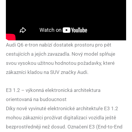
Audi Q6 e-tron nabízí dostatek prostoru pro pět
cestujících a jejich zavazadla. Nový model splňuje
svou vysokou užitnou hodnotou požadavky, které
zákazníci kladou na SUV značky Audi.
E3 1.2 – výkonná elektronická architektura
orientovaná na budoucnost
Díky nově vyvinuté elektronické architektuře E3 1.2
mohou zákazníci prožívat digitalizaci vozidla ještě
bezprostředněji než dosud. Označení E3 (End-to-End