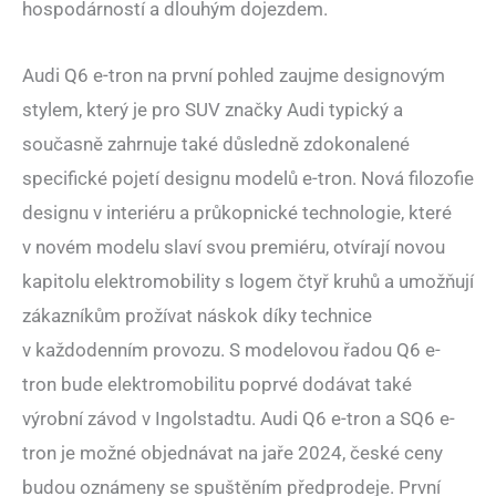
hospodárností a dlouhým dojezdem.
Audi Q6 e-tron na první pohled zaujme designovým
stylem, který je pro SUV značky Audi typický a
současně zahrnuje také důsledně zdokonalené
specifické pojetí designu modelů e-tron. Nová filozofie
designu v interiéru a průkopnické technologie, které
v novém modelu slaví svou premiéru, otvírají novou
kapitolu elektromobility s logem čtyř kruhů a umožňují
zákazníkům prožívat náskok díky technice
v každodenním provozu. S modelovou řadou Q6 e-
tron bude elektromobilitu poprvé dodávat také
výrobní závod v Ingolstadtu. Audi Q6 e-tron a SQ6 e-
tron je možné objednávat na jaře 2024, české ceny
budou oznámeny se spuštěním předprodeje. První