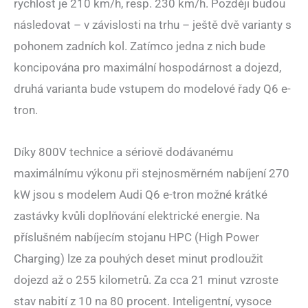
rychlost je 210 km/h, resp. 230 km/h. Později budou
následovat – v závislosti na trhu – ještě dvě varianty s
pohonem zadních kol. Zatímco jedna z nich bude
koncipována pro maximální hospodárnost a dojezd,
druhá varianta bude vstupem do modelové řady Q6 e-
tron.
Díky 800V technice a sériově dodávanému
maximálnímu výkonu při stejnosměrném nabíjení 270
kW jsou s modelem Audi Q6 e-tron možné krátké
zastávky kvůli doplňování elektrické energie. Na
příslušném nabíjecím stojanu HPC (High Power
Charging) lze za pouhých deset minut prodloužit
dojezd až o 255 kilometrů. Za cca 21 minut vzroste
stav nabití z 10 na 80 procent. Inteligentní, vysoce