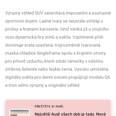
Výrazný vzhled SUV zanechává impozantní a současně
sportovní dojem. Ladné tvary se neustále střídají s
prolisy a hranami karoserie, čímž vzniká již u stojícího
vozu dynamická hra stínů a světla. Vzpřímené přídi
dominuje zcela uzavřená, trojrozměrně tvarovaná
maska chladiče Singleframe spolu s krajními otvory
pro přívod vzduchu, které zdobí rámečky v odstínu
stříbrná Selenite nebo leskle černá. Vysoko umístěná
digitální světla pro denní svícení propůjčují modelu Q6
e-tron velmi výrazný a originální vzhled.
PŘEČTĚTE SI TAKÉ:
Největší Audi všech dob je tady. Nové