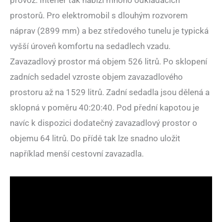
provoz. Interiér tak nabízí mnoho odkládacích
prostorů. Pro elektromobil s dlouhým rozvorem
náprav (2899 mm) a bez středového tunelu je typická
vyšší úroveň komfortu na sedadlech vzadu.
Zavazadlový prostor má objem 526 litrů. Po sklopení
zadních sedadel vzroste objem zavazadlového
prostoru až na 1529 litrů. Zadní sedadla jsou dělená a
sklopná v poměru 40:20:40. Pod přední kapotou je
navíc k dispozici dodatečný zavazadlový prostor o
objemu 64 litrů. Do přídě tak lze snadno uložit
například menší cestovní zavazadla.