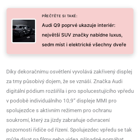
PŘEČTĚTE SI TAKÉ:
Audi Q9 poprvé ukazuje interiér:
největší SUV značky nabídne luxus,
sedm míst i elektrické všechny dveře
Díky dekoračnímu osvětlení vyvolává zakřivený displej
za tmy působivý dojem, že se vznáší. Značka Audi
digitální pódium rozšířila i pro spolucestujícího vpředu
v podobě individuálního 10,9“ displeje MMI pro
spolujezdce s aktivním režimem pro ochranu
soukromí, který za jízdy zabraňuje odvracení
pozornosti řidiče od řízení. Spolujezdec vpředu se tak
může dívat na filmy nebo videa, případně pomáhat