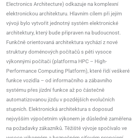
Electronics Architecture) odkazuje na komplexní
elektronickou architekturu. Hlavním cílem při jejím
vývoji bylo vytvořit jednotný systém elektronické
architektury, který bude připraven na budoucnost.
Funkčně orientovaná architektura vychází z nové
struktury doménových počítačů s pěti vysoce
výkonnými počítači (platforma HPC – High-
Performance Computing Platform), které řídí veškeré
funkce vozidla – od informačního a zábavního
systému přes jízdní funkce až po částečně
automatizovanou jízdu v pozdějších evolučních
stupních. Elektronická architektura s doposud
nejvyšším výpočetním výkonem je důsledně zaměřena
na požadavky zákazníků. Těžiště vývoje spočívalo ve
vysoce výkonném a bezpečném síťovém propojení