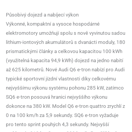
Působivý dojezd a nabíjecí výkon
Výkonné, kompaktní a vysoce hospodárné
elektromotory umožňují spolu s nově vyvinutou sadou
lithium-iontových akumulátorů s dvanácti moduly, 180
prismatickými články a celkovou kapacitou 100 kWh
(využitelná kapacita 94,9 kWh) dojezd na jedno nabití
až 625 kilometrů. Nové Audi Q6 e-tron nabízí pro Audi
typické sportovní jízdní vlastnosti díky celkovému
nejvyššímu výkonu systému pohonu 285 kW, zatímco
SQ6 e-tron posouvá hranici nejvyššího výkonu
dokonce na 380 kW. Model Q6 e-tron quattro zrychlí z
0 na 100 km/h za 5,9 sekundy. SQ6 e-tron vyžaduje
pro tento sprint pouhých 4,3 sekundy. Nejvyšší