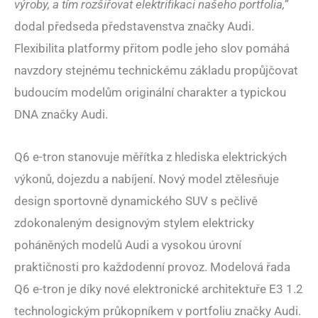
výroby, a tím rozšiřovat elektrifikaci našeho portfolia,“
dodal předseda představenstva značky Audi.
Flexibilita platformy přitom podle jeho slov pomáhá
navzdory stejnému technickému základu propůjčovat
budoucím modelům originální charakter a typickou
DNA značky Audi.
Q6 e-tron stanovuje měřítka z hlediska elektrických
výkonů, dojezdu a nabíjení. Nový model ztělesňuje
design sportovně dynamického SUV s pečlivě
zdokonaleným designovým stylem elektricky
poháněných modelů Audi a vysokou úrovní
praktičnosti pro každodenní provoz. Modelová řada
Q6 e-tron je díky nové elektronické architektuře E3 1.2
technologickým průkopníkem v portfoliu značky Audi.