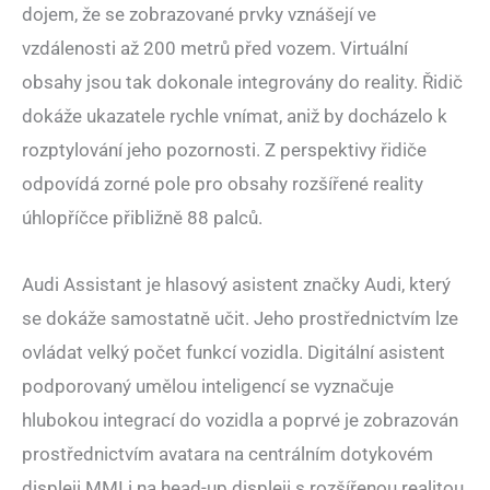
dojem, že se zobrazované prvky vznášejí ve
vzdálenosti až 200 metrů před vozem. Virtuální
obsahy jsou tak dokonale integrovány do reality. Řidič
dokáže ukazatele rychle vnímat, aniž by docházelo k
rozptylování jeho pozornosti. Z perspektivy řidiče
odpovídá zorné pole pro obsahy rozšířené reality
úhlopříčce přibližně 88 palců.
Audi Assistant je hlasový asistent značky Audi, který
se dokáže samostatně učit. Jeho prostřednictvím lze
ovládat velký počet funkcí vozidla. Digitální asistent
podporovaný umělou inteligencí se vyznačuje
hlubokou integrací do vozidla a poprvé je zobrazován
prostřednictvím avatara na centrálním dotykovém
displeji MMI i na head-up displeji s rozšířenou realitou.