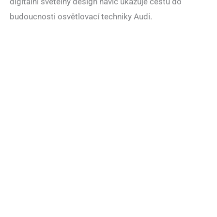
digitální světelný design navíc ukazuje cestu do
budoucnosti osvětlovací techniky Audi.