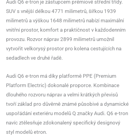
Audi Q6 e-tron je zástupcem prémiové střední třídy.
SUV s vnější délkou 4771 milimetrů, šířkou 1939
milimetrů a výškou 1648 milimetrů nabízí maximální
vnitřní prostor, komfort a praktičnost v každodenním
provozu. Rozvor náprav 2899 milimetrů umožnil
vytvořit velkorysý prostor pro kolena cestujících na
sedadlech ve druhé řadě.
Audi Q6 e-tron má díky platformě PPE (Premium
Platform Electric) dokonalé proporce. Kombinace
dlouhého rozvoru náprav a velmi krátkých převisů
tvoří základ pro důvěrně známé působivé a dynamické
uspořádání exteriéru modelů Q značky Audi. Q6 e-tron
navíc ztělesňuje zdokonalený specifický designový
styl modelů etron.