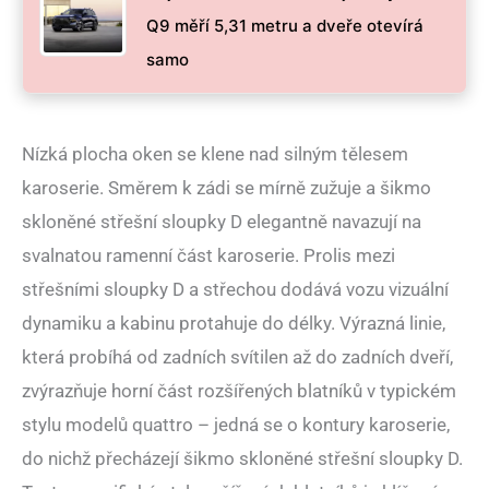
Q9 měří 5,31 metru a dveře otevírá
samo
Nízká plocha oken se klene nad silným tělesem
karoserie. Směrem k zádi se mírně zužuje a šikmo
skloněné střešní sloupky D elegantně navazují na
svalnatou ramenní část karoserie. Prolis mezi
střešními sloupky D a střechou dodává vozu vizuální
dynamiku a kabinu protahuje do délky. Výrazná linie,
která probíhá od zadních svítilen až do zadních dveří,
zvýrazňuje horní část rozšířených blatníků v typickém
stylu modelů quattro – jedná se o kontury karoserie,
do nichž přecházejí šikmo skloněné střešní sloupky D.