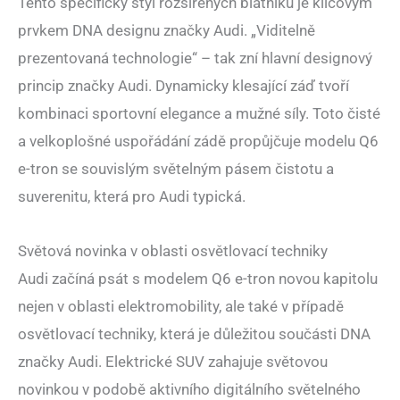
Tento specifický styl rozšířených blatníků je klíčovým
prvkem DNA designu značky Audi. „Viditelně
prezentovaná technologie“ – tak zní hlavní designový
princip značky Audi. Dynamicky klesající záď tvoří
kombinaci sportovní elegance a mužné síly. Toto čisté
a velkoplošné uspořádání zádě propůjčuje modelu Q6
e-tron se souvislým světelným pásem čistotu a
suverenitu, která pro Audi typická.
Světová novinka v oblasti osvětlovací techniky
Audi začíná psát s modelem Q6 e-tron novou kapitolu
nejen v oblasti elektromobility, ale také v případě
osvětlovací techniky, která je důležitou součásti DNA
značky Audi. Elektrické SUV zahajuje světovou
novinkou v podobě aktivního digitálního světelného