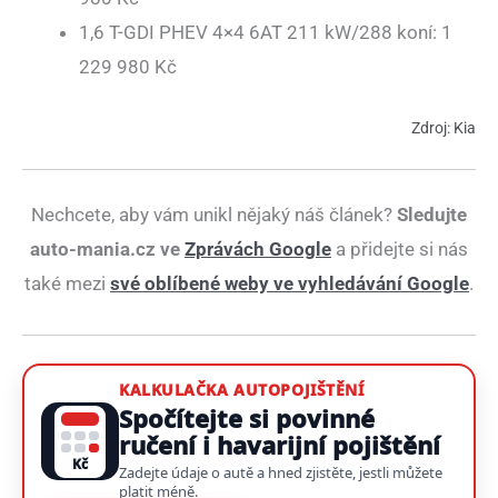
1,6 T-GDI PHEV 4×4 6AT 211 kW/288 koní: 1
229 980 Kč
Zdroj: Kia
Nechcete, aby vám unikl nějaký náš článek?
Sledujte
auto-mania.cz ve
Zprávách Google
a přidejte si nás
také mezi
své oblíbené weby ve vyhledávání Google
.
KALKULAČKA AUTOPOJIŠTĚNÍ
Spočítejte si povinné
ručení i havarijní pojištění
Kč
Zadejte údaje o autě a hned zjistěte, jestli můžete
platit méně.