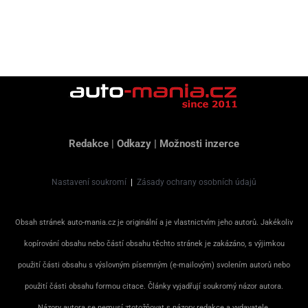
Redakce
|
Odkazy
|
Možnosti inzerce
Nastavení soukromí
|
Zásady ochrany osobních údajů
Obsah stránek auto-mania.cz je originální a je vlastnictvím jeho autorů. Jakékoliv
kopírování obsahu nebo částí obsahu těchto stránek je zakázáno, s výjimkou
použití části obsahu s výslovným písemným (e-mailovým) svolením autorů nebo
použití části obsahu formou citace. Články vyjadřují soukromý názor autora.
Názory autora se nemusí ztotožňovat s názory redakce a vydavatele.