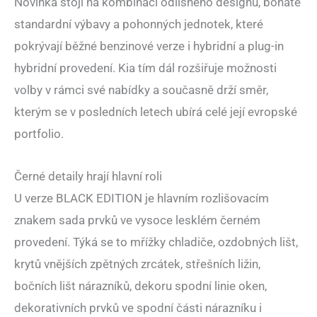
Novinka stojí na kombinaci odlišného designu, bohaté
standardní výbavy a pohonných jednotek, které
pokrývají běžné benzinové verze i hybridní a plug-in
hybridní provedení. Kia tím dál rozšiřuje možnosti
volby v rámci své nabídky a současně drží směr,
kterým se v posledních letech ubírá celé její evropské
portfolio.
Černé detaily hrají hlavní roli
U verze BLACK EDITION je hlavním rozlišovacím
znakem sada prvků ve vysoce lesklém černém
provedení. Týká se to mřížky chladiče, ozdobných lišt,
krytů vnějších zpětných zrcátek, střešních ližin,
bočních lišt nárazníků, dekoru spodní linie oken,
dekorativních prvků ve spodní části nárazníku i