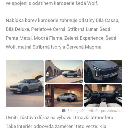
ve spojení s odstínem karoserie šedá Wolf.
Nabídka barev karoserie zahrnuje odstíny Bílá Cassa,
Bílá Deluxe, Perleťově Černá, Stříbrná Lunar, Šedá
Penta Metal, Modrá Flame, Zelená Experience, Šedá
Wolf, matná Stříbrná Ivory a Červená Magma.
5 fotografií – klikněte pro zobrazení
Uvnitř zůstává důraz na výbavu i tmavší atmosféru
Také interiér odpovídá zaměření této verze. Kia