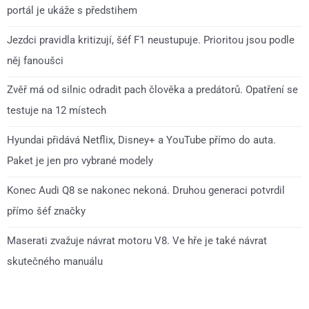
portál je ukáže s předstihem
Jezdci pravidla kritizují, šéf F1 neustupuje. Prioritou jsou podle
něj fanoušci
Zvěř má od silnic odradit pach člověka a predátorů. Opatření se
testuje na 12 místech
Hyundai přidává Netflix, Disney+ a YouTube přímo do auta.
Paket je jen pro vybrané modely
Konec Audi Q8 se nakonec nekoná. Druhou generaci potvrdil
přímo šéf značky
Maserati zvažuje návrat motoru V8. Ve hře je také návrat
skutečného manuálu