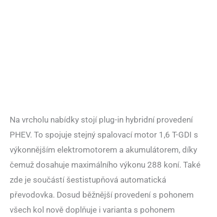
Na vrcholu nabídky stojí plug-in hybridní provedení
PHEV. To spojuje stejný spalovací motor 1,6 T-GDI s
výkonnějším elektromotorem a akumulátorem, díky
čemuž dosahuje maximálního výkonu 288 koní. Také
zde je součástí šestistupňová automatická
převodovka. Dosud běžnější provedení s pohonem
všech kol nově doplňuje i varianta s pohonem