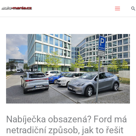
Přeskočit
Hl
na
obsah
Nabíječka obsazená? Ford má
netradiční způsob, jak to řešit