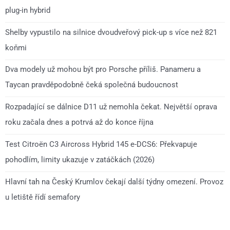
plug-in hybrid
Shelby vypustilo na silnice dvoudveřový pick-up s více než 821
koňmi
Dva modely už mohou být pro Porsche příliš. Panameru a
Taycan pravděpodobně čeká společná budoucnost
Rozpadající se dálnice D11 už nemohla čekat. Největší oprava
roku začala dnes a potrvá až do konce října
Test Citroën C3 Aircross Hybrid 145 e-DCS6: Překvapuje
pohodlím, limity ukazuje v zatáčkách (2026)
Hlavní tah na Český Krumlov čekají další týdny omezení. Provoz
u letiště řídí semafory