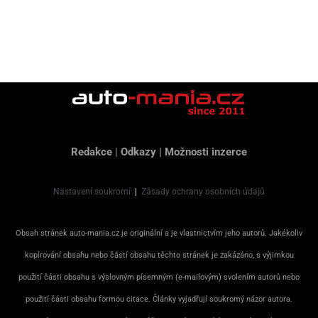
Redakce
|
Odkazy
|
Možnosti inzerce
Nastavení soukromí
|
Zásady ochrany osobních údajů
Obsah stránek auto-mania.cz je originální a je vlastnictvím jeho autorů. Jakékoliv
kopírování obsahu nebo částí obsahu těchto stránek je zakázáno, s výjimkou
použití části obsahu s výslovným písemným (e-mailovým) svolením autorů nebo
použití části obsahu formou citace. Články vyjadřují soukromý názor autora.