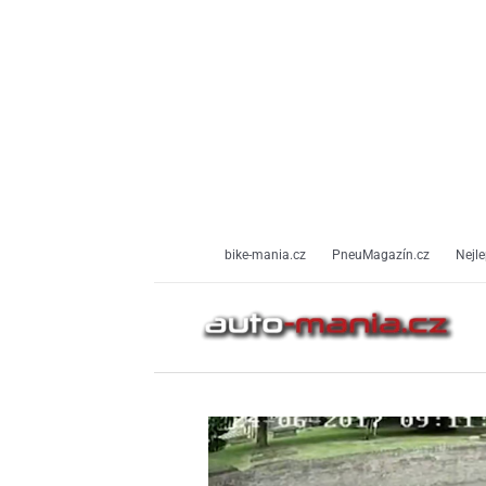
Přeskočit
na
obsah
bike-mania.cz
PneuMagazín.cz
Nejle