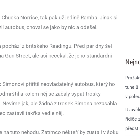
m Chucka Norrise, tak pak už jedině Ramba. Jinak si
il autobus, choval se jako by nic a odešel.
 pochází z britského Readingu. Před pár dny šel
 Gun Street, ale asi nečekal, že jeho standardní
Nejno
Pražsk
Simonovi přiřítil neovladatelný autobus, který ho
tunelů
odmrštil a kolem něj se začaly sypat trosky
v pole
u. Nevíme jak, ale žádná z trosek Simona nezasáhla
Uzavír
c zastavil takřka vedle něj.
řidiče 
předst
e na tuto nehodu. Zatímco někteří by zůstali v šoku