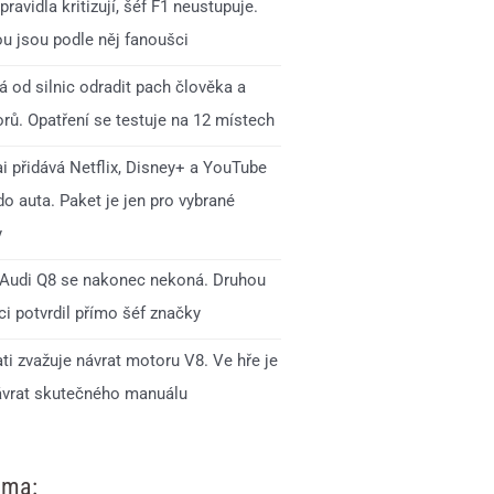
pravidla kritizují, šéf F1 neustupuje.
ou jsou podle něj fanoušci
 od silnic odradit pach člověka a
rů. Opatření se testuje na 12 místech
i přidává Netflix, Disney+ a YouTube
o auta. Paket je jen pro vybrané
y
Audi Q8 se nakonec nekoná. Druhou
i potvrdil přímo šéf značky
ti zvažuje návrat motoru V8. Ve hře je
ávrat skutečného manuálu
ama: