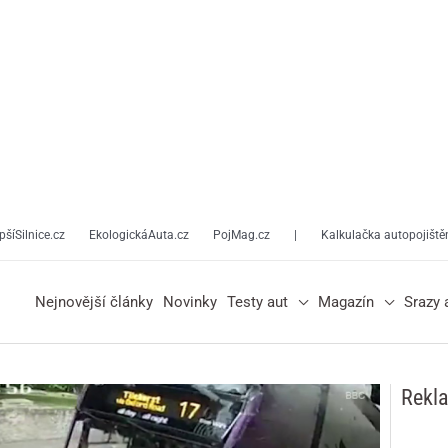
pšíSilnice.cz
EkologickáAuta.cz
PojMag.cz
|
Kalkulačka autopojiště
Nejnovější články
Novinky
Testy aut
Magazín
Srazy 
Rekl