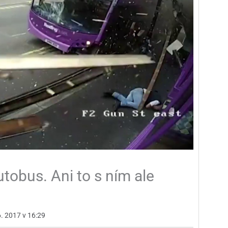
utobus. Ani to s ním ale
6. 2017 v 16:29