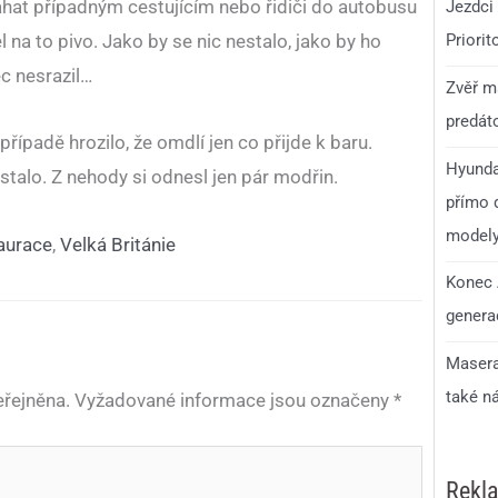
áhat případným cestujícím nebo řidiči do autobusu
Jezdci 
el na to pivo. Jako by se nic nestalo, jako by ho
Priorit
c nesrazil…
Zvěř má
predáto
řípadě hrozilo, že omdlí jen co přijde k baru.
Hyunda
stalo. Z nehody si odnesl jen pár modřin.
přímo d
model
aurace
,
Velká Británie
Konec 
generac
Masera
také n
řejněna.
Vyžadované informace jsou označeny
*
Rekl