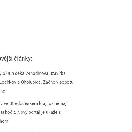
vější články:
ý okruh čeká 24hodinová uzavírka
 Lochkov a Cholupice. Začne v sobotu
dne
ky ve Středočeském kraji už nemají
zaskočit. Nový portál je ukáže s
ihem