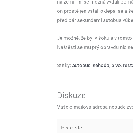
na zemi, jiní se možná vydali pom
on prostě jen vstal, oklepal se a š
před pár sekundami autobus vůbe
Je možné, že byl v šoku a v tomto p
Naštěstí se mu prý opravdu nic ne
Štítky:
autobus
,
nehoda
,
pivo
,
rest
Diskuze
Vaše e-mailová adresa nebude zve
Pište
zde…