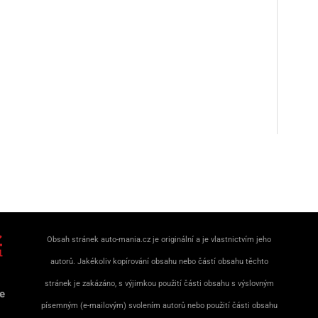
Obsah stránek auto-mania.cz je originální a je vlastnictvím jeho
autorů. Jakékoliv kopírování obsahu nebo částí obsahu těchto
stránek je zakázáno, s výjimkou použití části obsahu s výslovným
e
písemným (e-mailovým) svolením autorů nebo použití části obsahu