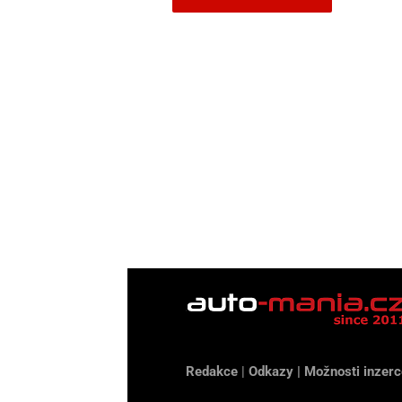
Redakce
|
Odkazy
|
Možnosti inzerc