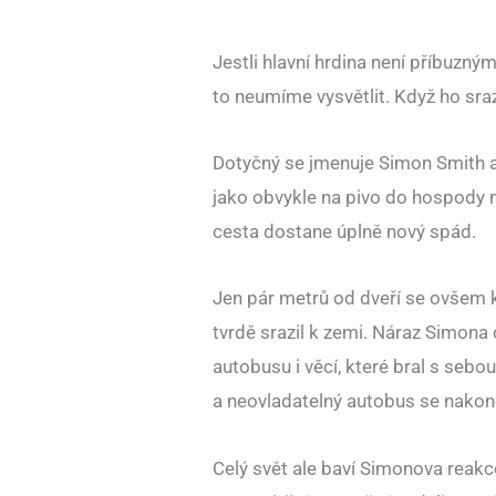
Jestli hlavní hrdina není příbuzný
to neumíme vysvětlit. Když ho sraz
Dotyčný se jmenuje Simon Smith a
jako obvykle na pivo do hospody na
cesta dostane úplně nový spád.
Jen pár metrů od dveří se ovšem k 
tvrdě srazil k zemi. Náraz Simona 
autobusu i věcí, které bral s sebo
a neovladatelný autobus se nakone
Celý svět ale baví Simonova reakc