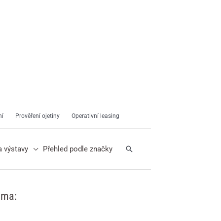
ní
Prověření ojetiny
Operativní leasing
Hledat
a výstavy
Přehled podle značky
ama: