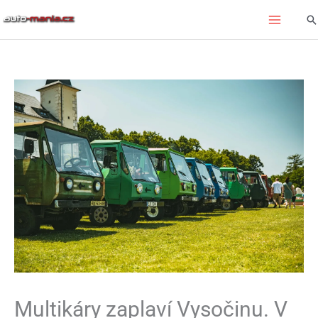
Přeskočit
Hl
na
obsah
Multikáry zaplaví Vysočinu. V