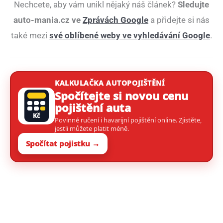
Nechcete, aby vám unikl nějaký náš článek?
Sledujte
auto-mania.cz ve
Zprávách Google
a přidejte si nás
také mezi
své oblíbené weby ve vyhledávání Google
.
KALKULAČKA AUTOPOJIŠTĚNÍ
Spočítejte si novou cenu
pojištění auta
Kč
Povinné ručení i havarijní pojištění online. Zjistěte,
jestli můžete platit méně.
Spočítat pojistku →