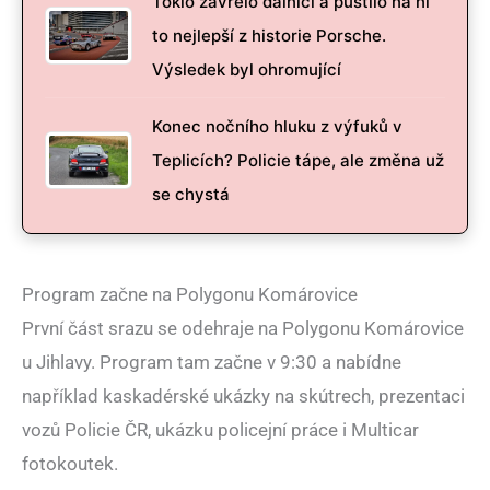
Tokio zavřelo dálnici a pustilo na ni
to nejlepší z historie Porsche.
Výsledek byl ohromující
Konec nočního hluku z výfuků v
Teplicích? Policie tápe, ale změna už
se chystá
Program začne na Polygonu Komárovice
První část srazu se odehraje na Polygonu Komárovice
u Jihlavy. Program tam začne v 9:30 a nabídne
například kaskadérské ukázky na skútrech, prezentaci
vozů Policie ČR, ukázku policejní práce i Multicar
fotokoutek.