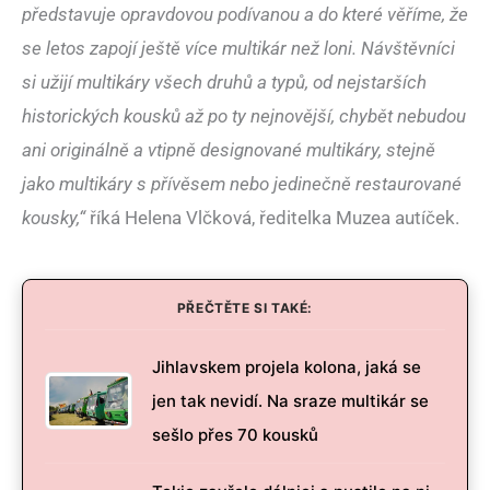
představuje opravdovou podívanou a do které věříme, že
se letos zapojí ještě více multikár než loni. Návštěvníci
si užijí multikáry všech druhů a typů, od nejstarších
historických kousků až po ty nejnovější, chybět nebudou
ani originálně a vtipně designované multikáry, stejně
jako multikáry s přívěsem nebo jedinečně restaurované
kousky,“
říká Helena Vlčková, ředitelka Muzea autíček.
PŘEČTĚTE SI TAKÉ:
Jihlavskem projela kolona, jaká se
jen tak nevidí. Na sraze multikár se
sešlo přes 70 kousků