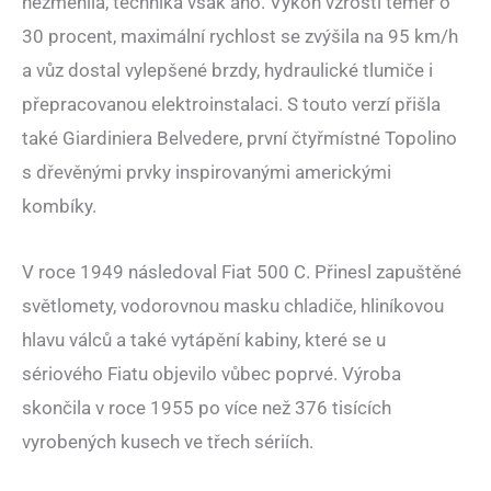
nezměnila, technika však ano. Výkon vzrostl téměř o
30 procent, maximální rychlost se zvýšila na 95 km/h
a vůz dostal vylepšené brzdy, hydraulické tlumiče i
přepracovanou elektroinstalaci. S touto verzí přišla
také Giardiniera Belvedere, první čtyřmístné Topolino
s dřevěnými prvky inspirovanými americkými
kombíky.
V roce 1949 následoval Fiat 500 C. Přinesl zapuštěné
světlomety, vodorovnou masku chladiče, hliníkovou
hlavu válců a také vytápění kabiny, které se u
sériového Fiatu objevilo vůbec poprvé. Výroba
skončila v roce 1955 po více než 376 tisících
vyrobených kusech ve třech sériích.