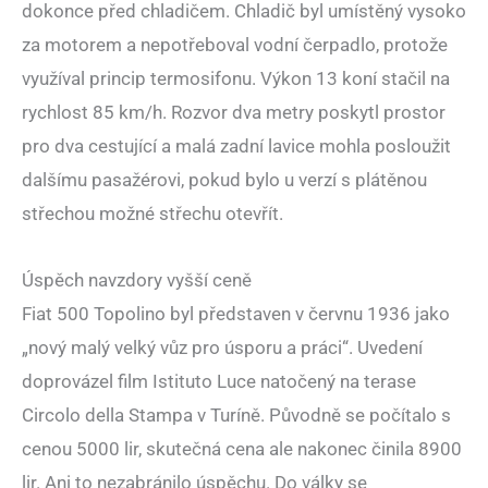
dokonce před chladičem. Chladič byl umístěný vysoko
za motorem a nepotřeboval vodní čerpadlo, protože
využíval princip termosifonu. Výkon 13 koní stačil na
rychlost 85 km/h. Rozvor dva metry poskytl prostor
pro dva cestující a malá zadní lavice mohla posloužit
dalšímu pasažérovi, pokud bylo u verzí s plátěnou
střechou možné střechu otevřít.
Úspěch navzdory vyšší ceně
Fiat 500 Topolino byl představen v červnu 1936 jako
„nový malý velký vůz pro úsporu a práci“. Uvedení
doprovázel film Istituto Luce natočený na terase
Circolo della Stampa v Turíně. Původně se počítalo s
cenou 5000 lir, skutečná cena ale nakonec činila 8900
lir. Ani to nezabránilo úspěchu. Do války se