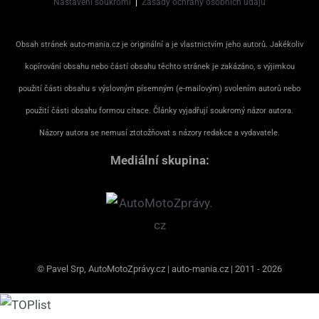
Nastavení soukromí
|
Zásady ochrany osobních údajů
Obsah stránek auto-mania.cz je originální a je vlastnictvím jeho autorů. Jakékoliv
kopírování obsahu nebo částí obsahu těchto stránek je zakázáno, s výjimkou
použití části obsahu s výslovným písemným (e-mailovým) svolením autorů nebo
použití části obsahu formou citace. Články vyjadřují soukromý názor autora.
Názory autora se nemusí ztotožňovat s názory redakce a vydavatele.
Mediální skupina:
© Pavel Srp, AutoMotoZprávy.cz | auto-mania.cz | 2011 - 2026