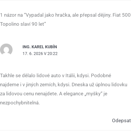
1 názor na “Vypadal jako hračka, ale přepsal dějiny. Fiat 500
Topolino slaví 90 let”
ING. KAREL KUBÍN
17. 6. 2026 V 20:22
Takhle se dělalo lidové auto v Itálii, kdysi. Podobné
najdeme i v jiných zemích, kdysi. Dneska už úplnou lidovku
za lidovou cenu nenajdete. A elegance „myšky“ je
nezpochybnitelná.
Odepsat