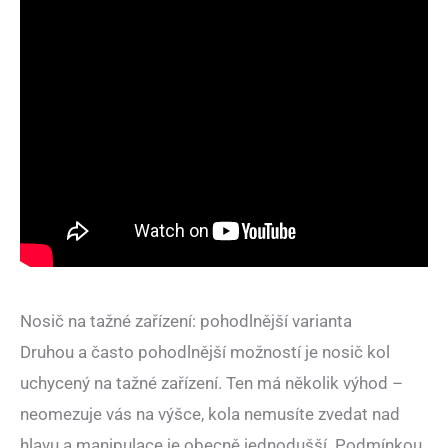
Nosič na tažné zařízení: pohodlnější varianta
Druhou a často pohodlnější možností je nosič kol
uchycený na tažné zařízení. Ten má několik výhod –
neomezuje vás na výšce, kola nemusíte zvedat nad
hlavu a manipulace je obecně jednodušší. Podmínkou