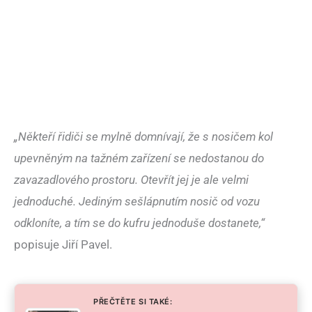
„Někteří řidiči se mylně domnívají, že s nosičem kol
upevněným na tažném zařízení se nedostanou do
zavazadlového prostoru. Otevřít jej je ale velmi
jednoduché. Jediným sešlápnutím nosič od vozu
odkloníte, a tím se do kufru jednoduše dostanete,“
popisuje Jiří Pavel.
PŘEČTĚTE SI TAKÉ: