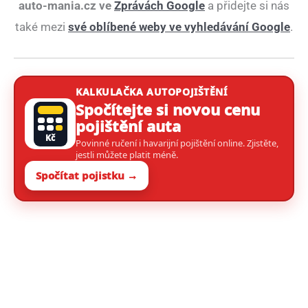
auto-mania.cz ve
Zprávách Google
a přidejte si nás
také mezi
své oblíbené weby ve vyhledávání Google
.
KALKULAČKA AUTOPOJIŠTĚNÍ
Spočítejte si novou cenu
pojištění auta
Kč
Povinné ručení i havarijní pojištění online. Zjistěte,
jestli můžete platit méně.
Spočítat pojistku →