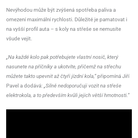
Nevýhodou může být zvýšená spotřeba paliva a
omezení maximální rychlosti. Důležité je pamatovat i
na vyšší profil auta – s koly na střeše se nemusíte
všude vejít.
„Na každé kolo pak potřebujete vlastní nosič, který
nasunete na příčníky a ukotvíte, přičemž na střechu
můžete takto upevnit až čtyři jízdní kola,“
připomíná Jiří
Pavel a dodává:
„Silně nedoporučuji vozit na střeše
elektrokola, a to především kvůli jejich větší hmotnosti.“