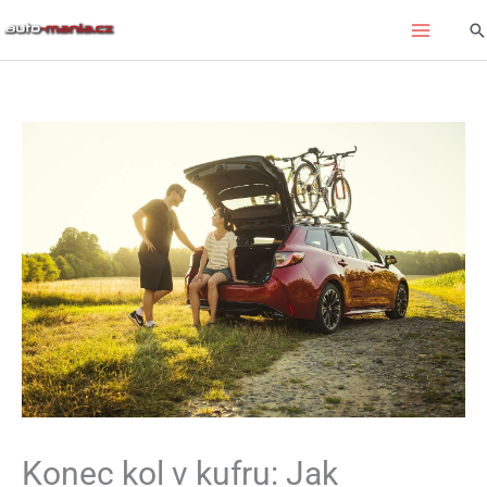
Přeskočit
Hl
na
obsah
Konec kol v kufru: Jak