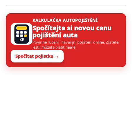
KALKULAČKA AUTOPOJIŠTĚNÍ
Spočítejte si novou cenu
pojištění auta
Kč
Povinné ručení i havarijní pojištění online. Zjistěte,
jestli můžete platit méně.
Spočítat pojistku →