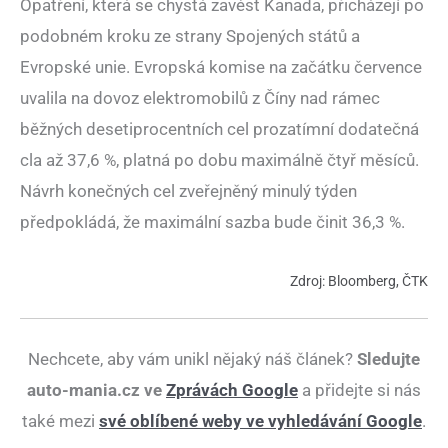
Opatření, která se chystá zavést Kanada, přicházejí po
podobném kroku ze strany Spojených států a
Evropské unie. Evropská komise na začátku července
uvalila na dovoz elektromobilů z Číny nad rámec
běžných desetiprocentních cel prozatímní dodatečná
cla až 37,6 %, platná po dobu maximálně čtyř měsíců.
Návrh konečných cel zveřejněný minulý týden
předpokládá, že maximální sazba bude činit 36,3 %.
Zdroj: Bloomberg, ČTK
Nechcete, aby vám unikl nějaký náš článek?
Sledujte
auto-mania.cz ve
Zprávách Google
a přidejte si nás
také mezi
své oblíbené weby ve vyhledávání Google
.