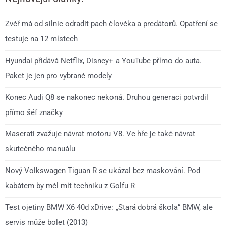
Zvěř má od silnic odradit pach člověka a predátorů. Opatření se
testuje na 12 místech
Hyundai přidává Netflix, Disney+ a YouTube přímo do auta.
Paket je jen pro vybrané modely
Konec Audi Q8 se nakonec nekoná. Druhou generaci potvrdil
přímo šéf značky
Maserati zvažuje návrat motoru V8. Ve hře je také návrat
skutečného manuálu
Nový Volkswagen Tiguan R se ukázal bez maskování. Pod
kabátem by měl mít techniku z Golfu R
Test ojetiny BMW X6 40d xDrive: „Stará dobrá škola“ BMW, ale
servis může bolet (2013)