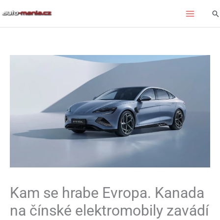
Přeskočit
Hl
na
obsah
Kam se hrabe Evropa. Kanada
na čínské elektromobily zavádí