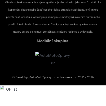
Obsah stránek auto-mania.cz je originální a je vlastnictvím jeho autorů. Jakékoliv
kopírování obsahu nebo částí obsahu těchto stránek je zakázáno, s výjimkou
použití části obsahu s výslovným písemným (e-mailovým) svolením autorů nebo
použití části obsahu formou citace. Články vyjadřují soukromý názor autora.
Názory autora se nemusí ztotožňovat s názory redakce a vydavatele.
Mediální skupina:
© Pavel Srp, AutoMotoZprávy.cz | auto-mania.cz | 2011 - 2026