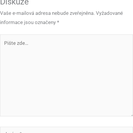
Diskuze
Vaše e-mailová adresa nebude zveřejněna.
Vyžadované
informace jsou označeny
*
Pište
zde…
Jméno*