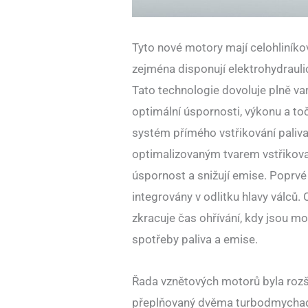
Tyto nové motory mají celohliníko
zejména disponují elektrohydraulick
Tato technologie dovoluje plně var
optimální úspornosti, výkonu a t
systém přímého vstřikování paliva
optimalizovaným tvarem vstřikov
úspornost a snižují emise. Poprvé
integrovány v odlitku hlavy válců.
zkracuje čas ohřívání, kdy jsou m
spotřeby paliva a emise.
Řada vznětových motorů byla rozší
přeplňovaný dvěma turbodmychadl