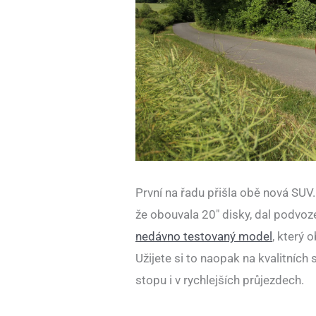
První na řadu přišla obě nová SUV.
že obouvala 20″ disky, dal podvoz
nedávno testovaný model
, který 
Užijete si to naopak na kvalitních 
stopu i v rychlejších průjezdech.