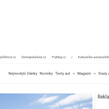
pšíSilnice.cz
EkologickáAuta.cz
PojMag.cz
|
Kalkulačka autopojiště
Nejnovější články
Novinky
Testy aut
Magazín
Srazy 
Rekl