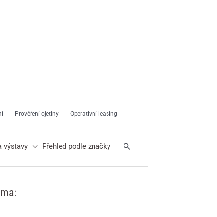
ní
Prověření ojetiny
Operativní leasing
Hledat
a výstavy
Přehled podle značky
ama: