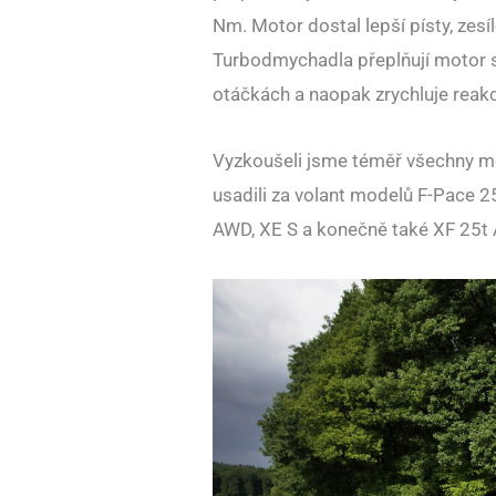
Nm. Motor dostal lepší písty, zesíl
Turbodmychadla přeplňují motor s
otáčkách a naopak zrychluje reakc
Vyzkoušeli jsme téměř všechny m
usadili za volant modelů F-Pace 
AWD, XE S a konečně také XF 25t