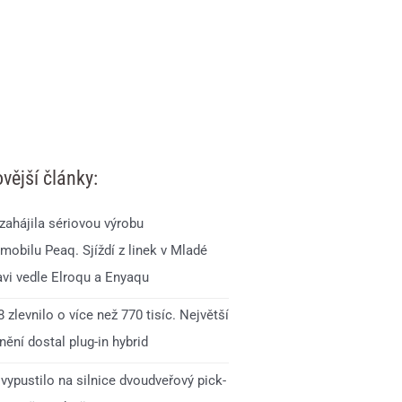
vější články:
zahájila sériovou výrobu
mobilu Peaq. Sjíždí z linek v Mladé
avi vedle Elroqu a Enyaqu
 zlevnilo o více než 770 tisíc. Největší
ění dostal plug-in hybrid
vypustilo na silnice dvoudveřový pick-