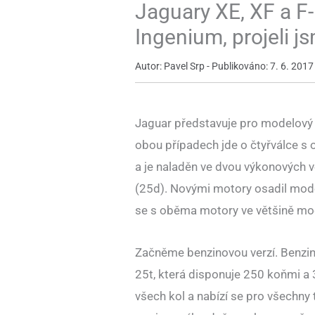
Jaguary XE, XF a F
Ingenium, projeli j
Autor: Pavel Srp - Publikováno: 7. 6. 2017
Jaguar představuje pro modelový 
obou případech jde o čtyřválce s 
a je naladěn ve dvou výkonových ve
(25d). Novými motory osadil mode
se s oběma motory ve většině mod
Začněme benzinovou verzí. Benzin
25t, která disponuje 250 koňmi a
všech kol a nabízí se pro všechny 