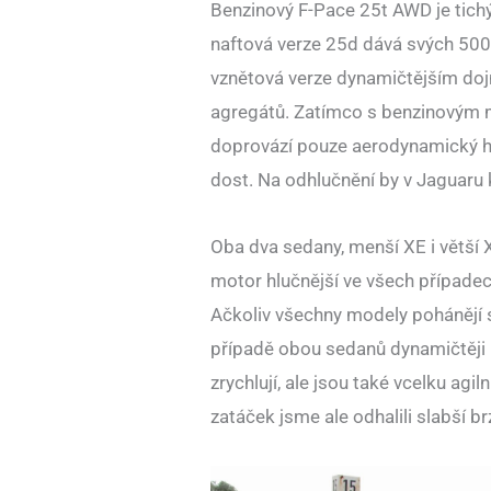
Benzinový F-Pace 25t AWD je tichý
naftová verze 25d dává svých 500
vznětová verze dynamičtějším dojm
agregátů. Zatímco s benzinovým mo
doprovází pouze aerodynamický hl
dost. Na odhlučnění by v Jaguaru 
Oba dva sedany, menší XE i větší X
motor hlučnější ve všech případec
Ačkoliv všechny modely pohánějí 
případě obou sedanů dynamičtěji 
zrychlují, ale jsou také vcelku agil
zatáček jsme ale odhalili slabší br