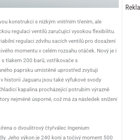
Rekl
vou konstrukci s nízkým vnitřním třením, ale
ou regulací ventilů zaručující vysokou flexibilitu.
iabilní regulaci zdvihu sacích ventilů pro dosažení
očivého momentu v celém rozsahu otáček. Nový je i
 s tlakem 200 barů, vstřikovače s
aného paprsku umístěné uprostřed zvyšují
 v historii Jaguaru jsou také výfukové svody
 Chladicí kapalina procházející potrubím výrazně
otory nejméně úsporné, což má za následek snížení
řena o dvoulitrový čtyřválec Ingenium
y. Jeho výkon je 240 koní a točivý moment 500