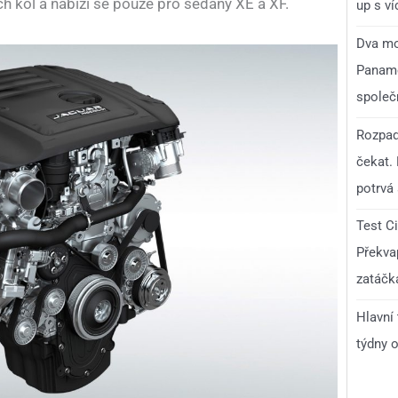
 kol a nabízí se pouze pro sedany XE a XF.
up s v
Dva mo
Paname
společ
Rozpad
čekat.
potrvá 
Test C
Překvap
zatáčk
Hlavní
týdny o