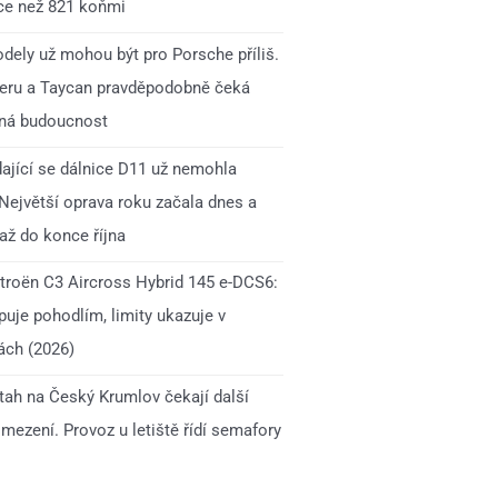
íce než 821 koňmi
dely už mohou být pro Porsche příliš.
ru a Taycan pravděpodobně čeká
ná budoucnost
ající se dálnice D11 už nemohla
 Největší oprava roku začala dnes a
až do konce října
itroën C3 Aircross Hybrid 145 e-DCS6:
uje pohodlím, limity ukazuje v
ách (2026)
 tah na Český Krumlov čekají další
mezení. Provoz u letiště řídí semafory