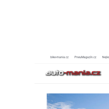
Přeskočit
na
obsah
bike-mania.cz
PneuMagazín.cz
Nejle