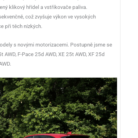
ený klikový hřídel a vstřikovače paliva.
ekvenčně, což zvyšuje výkon ve vysokých
e při těch nízkých.
odely s novými motorizacemi. Postupně jsme se
25t AWD, F-Pace 25d AWD, XE 25t AWD, XF 25d
 AWD.