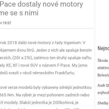
-Pace dostaly nové motory
sme se s nimi
 v 19:57
rok 2018 další nové motory z řady Ingenium. V
Nejno
objemem dvou litrů. Jeden z nich ale spaluje benzín
rzích, (20t a 25t), zatímco ten druhý spaluje naftu
Škoda 
ly XE, XF i nové SUV s názvem F-Pace. My jsme
elektro
elů svezli v okolí německého Frankfurtu.
Bolesl
Audi Q8
ové verze modelů byly vybaveny silnější jednotkou
zvýhodn
 365 Nm. Na výběr je mezi pohonem zadních nebo
tři modely. Slabší jednotka je 200koňová, je
Shelby 