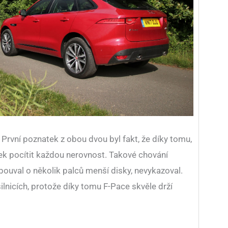
 První poznatek z obou dvou byl fakt, že díky tomu,
ek pocítit každou nerovnost. Takové chování
obouval o několik palců menší disky, nevykazoval.
silnicích, protože díky tomu F-Pace skvěle drží