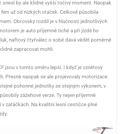
, snesl by ale klidně vyšší točivý moment. Naopak
 Nm už od nízkých otáček. Celkově působila
em. Obrovský rozdíl je v hlučnosti jednotlivých
torem je auto příjemně tiché a při jízdě ho
uk, naftový čtyřválec o sobě dává vědět poměrně
klidně zapracovat mohli.
F jsou v tomto směru lepší. I když je vznětový
h. Přesně naopak se ale projevovaly motorizace.
stejné pohonné jednotky se stejným výkonem, v
působily zážehové verze. Ty nejen příjemně
ní v zatáčkách. Na kvalitní lesní cestičce plné
zdy.