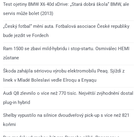
Test ojetiny BMW X6 40d xDrive: „Stará dobrá škola“ BMW, ale
servis může bolet (2013)
„Český fotbal“ mění auta. Fotbalová asociace České republiky
bude jezdit ve Fordech
Ram 1500 se zbaví mild-hybridu i stop-startu. Osmiválec HEMI
zůstane
Škoda zahájila sériovou výrobu elektromobilu Peaq. Sjíždí z
linek v Mladé Boleslavi vedle Elroqu a Enyaqu
Audi Q8 zlevnilo o více než 770 tisíc. Největší zvýhodnění dostal
plug-in hybrid
Shelby vypustilo na silnice dvoudveřový pick-up s více než 821
koňmi