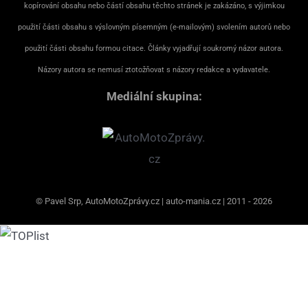
kopírování obsahu nebo částí obsahu těchto stránek je zakázáno, s výjimkou
použití části obsahu s výslovným písemným (e-mailovým) svolením autorů nebo
použití části obsahu formou citace. Články vyjadřují soukromý názor autora.
Názory autora se nemusí ztotožňovat s názory redakce a vydavatele.
Mediální skupina:
© Pavel Srp, AutoMotoZprávy.cz | auto-mania.cz | 2011 - 2026