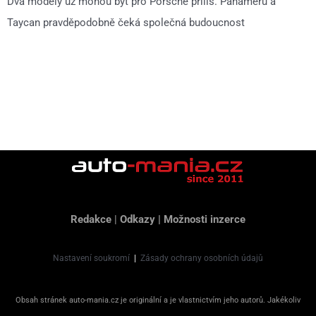
Dva modely už mohou být pro Porsche příliš. Panameru a
Taycan pravděpodobně čeká společná budoucnost
Redakce
|
Odkazy
|
Možnosti inzerce
Nastavení soukromí
|
Zásady ochrany osobních údajů
Obsah stránek auto-mania.cz je originální a je vlastnictvím jeho autorů. Jakékoliv