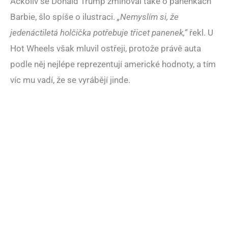
Ačkoliv se Donald Trump zmiňoval také o panenkách
Barbie, šlo spíše o ilustraci.
„Nemyslím si, že
jedenáctiletá holčička potřebuje třicet panenek,“
řekl. U
Hot Wheels však mluvil ostřeji, protože právě auta
podle něj nejlépe reprezentují americké hodnoty, a tím
víc mu vadí, že se vyrábějí jinde.