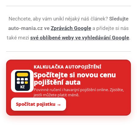
Nechcete, aby vám unikl nějaký náš článek?
Sledujte
auto-mania.cz ve
Zprávách Google
a přidejte si nás
také mezi
své oblíbené weby ve vyhledávání Google
.
KALKULAČKA AUTOPOJIŠTĚNÍ
Spočítejte si novou cenu
pojištění auta
Kč
Povinné ručení i havarijní pojištění online. Zjistěte,
jestli můžete platit méně.
Spočítat pojistku →