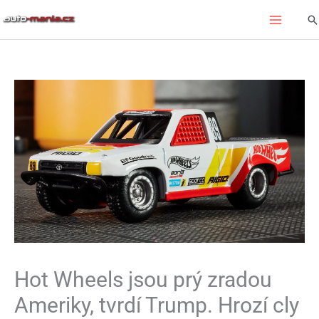
Přeskočit
Hl
na
obsah
Hot Wheels jsou prý zradou
Ameriky, tvrdí Trump. Hrozí cly