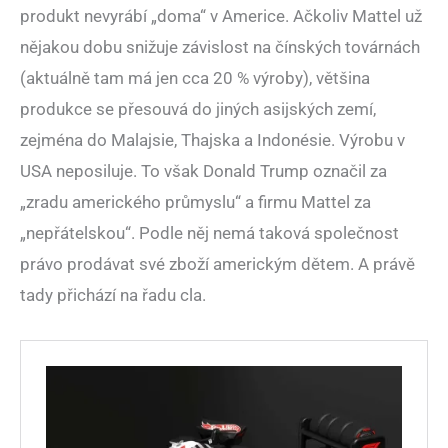
produkt nevyrábí „doma“ v Americe. Ačkoliv Mattel už
nějakou dobu snižuje závislost na čínských továrnách
(aktuálně tam má jen cca 20 % výroby), většina
produkce se přesouvá do jiných asijských zemí,
zejména do Malajsie, Thajska a Indonésie. Výrobu v
USA neposiluje. To však Donald Trump označil za
„zradu amerického průmyslu“ a firmu Mattel za
„nepřátelskou“. Podle něj nemá taková společnost
právo prodávat své zboží americkým dětem. A právě
tady přichází na řadu cla.