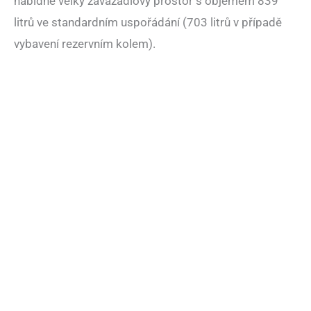
nabídne velký zavazadlový prostor s objemem 839
litrů ve standardním uspořádání (703 litrů v případě
vybavení rezervním kolem).