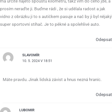
má určitě najeto spoustu kilometrů, takž vím do čeho jde, a
prosím neraďte ji. Buďme rádi , že si udělala radost a jak
vidno z obrázku ji to s autičkem pasuje a nač by ji byl nějaký
super sportovní stíhač. Je to pěkné a spolehlivé auto.
Odepsat
SLAVOMÍR
10. 5. 2024 V 18:51
Máte pravdu. Jinak lidská závist a hnus nezná hraníc.
Odepsat
LUBOMIR