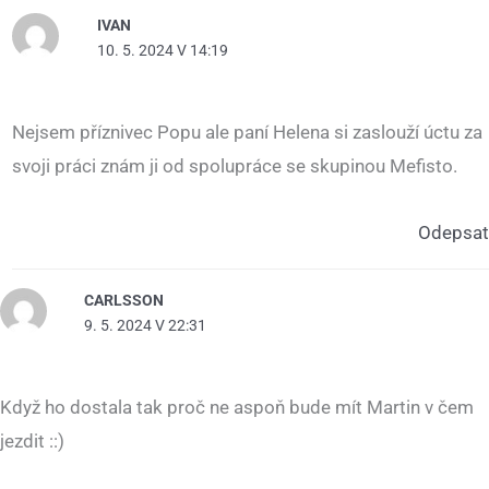
IVAN
10. 5. 2024 V 14:19
Nejsem příznivec Popu ale paní Helena si zaslouží úctu za
svoji práci znám ji od spolupráce se skupinou Mefisto.
Odepsat
CARLSSON
9. 5. 2024 V 22:31
Když ho dostala tak proč ne aspoň bude mít Martin v čem
jezdit ::)