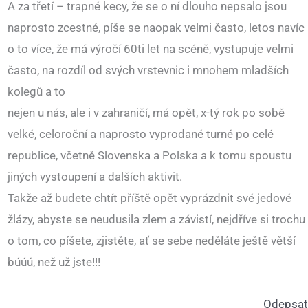
A za třetí – trapné kecy, že se o ní dlouho nepsalo jsou
naprosto zcestné, píše se naopak velmi často, letos navíc
o to více, že má výročí 60ti let na scéně, vystupuje velmi
často, na rozdíl od svých vrstevnic i mnohem mladších
kolegů a to
nejen u nás, ale i v zahraničí, má opět, x-tý rok po sobě
velké, celoroční a naprosto vyprodané turné po celé
republice, včetně Slovenska a Polska a k tomu spoustu
jiných vystoupení a dalších aktivit.
Takže až budete chtít příště opět vyprázdnit své jedové
žlázy, abyste se neudusila zlem a závistí, nejdříve si trochu
o tom, co píšete, zjistěte, ať se sebe neděláte ještě větší
búúú, než už jste!!!
Odepsat